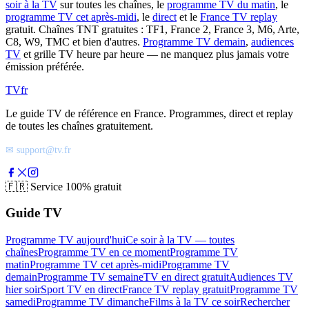
soir à la TV
sur toutes les chaînes, le
programme TV du matin
, le
programme TV cet après-midi
, le
direct
et le
France TV replay
gratuit. Chaînes TNT gratuites : TF1, France 2, France 3, M6, Arte,
C8, W9, TMC et bien d'autres.
Programme TV demain
,
audiences
TV
et grille TV heure par heure — ne manquez plus jamais votre
émission préférée.
TV
fr
Le guide TV de référence en France. Programmes, direct et replay
de toutes les chaînes gratuitement.
✉ support@tv.fr
🇫🇷
Service 100% gratuit
Guide TV
Programme TV aujourd'hui
Ce soir à la TV — toutes
chaînes
Programme TV en ce moment
Programme TV
matin
Programme TV cet après-midi
Programme TV
demain
Programme TV semaine
TV en direct gratuit
Audiences TV
hier soir
Sport TV en direct
France TV replay gratuit
Programme TV
samedi
Programme TV dimanche
Films à la TV ce soir
Rechercher