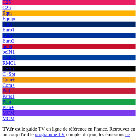
C25
C25
Équi
Équipe
Euro
Euro1
Euro
Euro2
beIN
beIN1
RMC1
RMC1
C+Sp
C+Spt
Com+
Com+
Pari
Paris1
Plan
Plan+
MCM
MCM
TV.fr
est le guide TV en ligne de référence en France. Retrouvez en
un coup d'œil le
programme TV
complet du jour, les émissions
ce