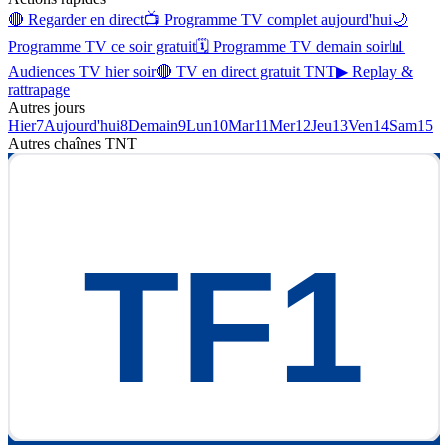
🔴 Regarder en direct
📺 Programme TV complet aujourd'hui
🌙
Programme TV ce soir gratuit
🗓 Programme TV demain soir
📊
Audiences TV hier soir
🔴 TV en direct gratuit TNT
▶ Replay &
rattrapage
Autres jours
Hier
7
Aujourd'hui
8
Demain
9
Lun
10
Mar
11
Mer
12
Jeu
13
Ven
14
Sam
15
Autres chaînes
TNT