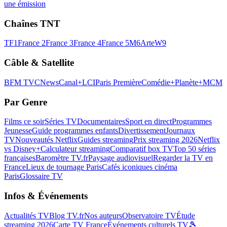
une émission
Chaînes TNT
TF1
France 2
France 3
France 4
France 5
M6
Arte
W9
Câble & Satellite
BFM TV
CNews
Canal+
LCI
Paris Première
Comédie+
Planète+
MCM
Par Genre
Films ce soir
Séries TV
Documentaires
Sport en direct
Programmes
Jeunesse
Guide programmes enfants
Divertissement
Journaux
TV
Nouveautés Netflix
Guides streaming
Prix streaming 2026
Netflix
vs Disney+
Calculateur streaming
Comparatif box TV
Top 50 séries
françaises
Baromètre TV.fr
Paysage audiovisuel
Regarder la TV en
France
Lieux de tournage Paris
Cafés iconiques cinéma
Paris
Glossaire TV
Infos & Événements
Actualités TV
Blog TV.fr
Nos auteurs
Observatoire TV
Étude
streaming 2026
Carte TV France
Événements culturels TV
🎾