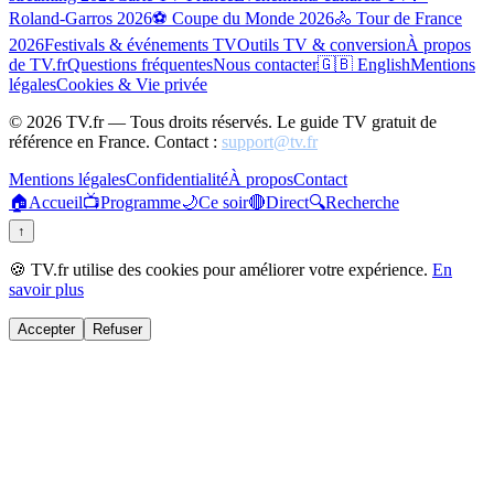
Roland-Garros 2026
⚽ Coupe du Monde 2026
🚴 Tour de France
2026
Festivals & événements TV
Outils TV & conversion
À propos
de TV.fr
Questions fréquentes
Nous contacter
🇬🇧 English
Mentions
légales
Cookies & Vie privée
©
2026
TV.fr — Tous droits réservés. Le guide TV gratuit de
référence en France. Contact :
support@tv.fr
Mentions légales
Confidentialité
À propos
Contact
🏠
Accueil
📺
Programme
🌙
Ce soir
🔴
Direct
🔍
Recherche
↑
🍪 TV.fr utilise des cookies pour améliorer votre expérience.
En
savoir plus
Accepter
Refuser