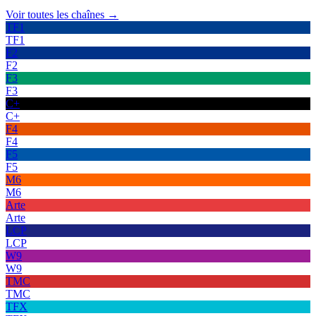
Voir toutes les chaînes →
TF1
TF1
F2
F2
F3
F3
C+
C+
F4
F4
F5
F5
M6
M6
Arte
Arte
LCP
LCP
W9
W9
TMC
TMC
TFX