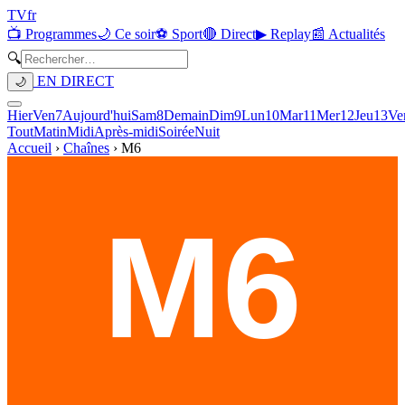
TV
fr
📺 Programmes
🌙 Ce soir
⚽ Sport
🔴 Direct
▶ Replay
📰 Actualités
🔍
EN DIRECT
🌙
Hier
Ven
7
Aujourd'hui
Sam
8
Demain
Dim
9
Lun
10
Mar
11
Mer
12
Jeu
13
Ve
Tout
Matin
Midi
Après-midi
Soirée
Nuit
Accueil
›
Chaînes
›
M6