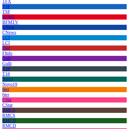
TFX
TSF
TSF
BFMT
BFMTV
CNew
CNews
LCI
LCI
FInf
FInfo
Gull
Gulli
T18
T18
Novo
Novo19
6ter
6ter
CSta
CStar
RMCS
RMCS
RMCD
RMCD