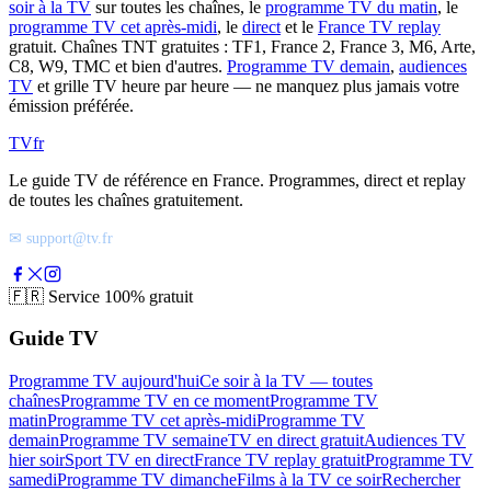
soir à la TV
sur toutes les chaînes, le
programme TV du matin
, le
programme TV cet après-midi
, le
direct
et le
France TV replay
gratuit. Chaînes TNT gratuites : TF1, France 2, France 3, M6, Arte,
C8, W9, TMC et bien d'autres.
Programme TV demain
,
audiences
TV
et grille TV heure par heure — ne manquez plus jamais votre
émission préférée.
TV
fr
Le guide TV de référence en France. Programmes, direct et replay
de toutes les chaînes gratuitement.
✉ support@tv.fr
🇫🇷
Service 100% gratuit
Guide TV
Programme TV aujourd'hui
Ce soir à la TV — toutes
chaînes
Programme TV en ce moment
Programme TV
matin
Programme TV cet après-midi
Programme TV
demain
Programme TV semaine
TV en direct gratuit
Audiences TV
hier soir
Sport TV en direct
France TV replay gratuit
Programme TV
samedi
Programme TV dimanche
Films à la TV ce soir
Rechercher