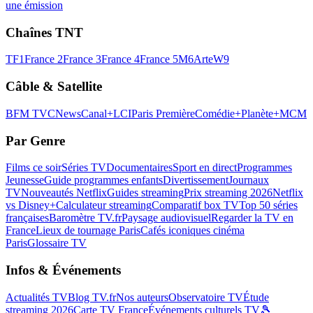
une émission
Chaînes TNT
TF1
France 2
France 3
France 4
France 5
M6
Arte
W9
Câble & Satellite
BFM TV
CNews
Canal+
LCI
Paris Première
Comédie+
Planète+
MCM
Par Genre
Films ce soir
Séries TV
Documentaires
Sport en direct
Programmes
Jeunesse
Guide programmes enfants
Divertissement
Journaux
TV
Nouveautés Netflix
Guides streaming
Prix streaming 2026
Netflix
vs Disney+
Calculateur streaming
Comparatif box TV
Top 50 séries
françaises
Baromètre TV.fr
Paysage audiovisuel
Regarder la TV en
France
Lieux de tournage Paris
Cafés iconiques cinéma
Paris
Glossaire TV
Infos & Événements
Actualités TV
Blog TV.fr
Nos auteurs
Observatoire TV
Étude
streaming 2026
Carte TV France
Événements culturels TV
🎾