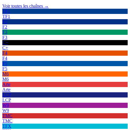
Voir toutes les chaînes →
TF1
TF1
F2
F2
F3
F3
C+
C+
F4
F4
F5
F5
M6
M6
Arte
Arte
LCP
LCP
W9
W9
TMC
TMC
TFX