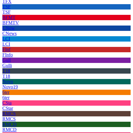
TFX
TSF
TSF
BFMT
BFMTV
CNew
CNews
LCI
LCI
FInf
FInfo
Gull
Gulli
T18
T18
Novo
Novo19
6ter
6ter
CSta
CStar
RMCS
RMCS
RMCD
RMCD