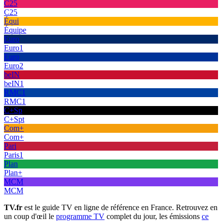
C25
C25
Équi
Équipe
Euro
Euro1
Euro
Euro2
beIN
beIN1
RMC1
RMC1
C+Sp
C+Spt
Com+
Com+
Pari
Paris1
Plan
Plan+
MCM
MCM
TV.fr
est le guide TV en ligne de référence en France. Retrouvez en
un coup d'œil le
programme TV
complet du jour, les émissions
ce