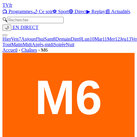
TV
fr
📺 Programmes
🌙 Ce soir
⚽ Sport
🔴 Direct
▶ Replay
📰 Actualités
🔍
EN DIRECT
🌙
Hier
Ven
7
Aujourd'hui
Sam
8
Demain
Dim
9
Lun
10
Mar
11
Mer
12
Jeu
13
Ve
Tout
Matin
Midi
Après-midi
Soirée
Nuit
Accueil
›
Chaînes
›
M6