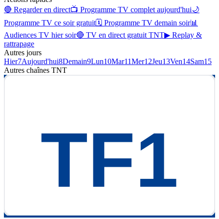
🔴 Regarder en direct
📺 Programme TV complet aujourd'hui
🌙
Programme TV ce soir gratuit
🗓 Programme TV demain soir
📊
Audiences TV hier soir
🔴 TV en direct gratuit TNT
▶ Replay &
rattrapage
Autres jours
Hier
7
Aujourd'hui
8
Demain
9
Lun
10
Mar
11
Mer
12
Jeu
13
Ven
14
Sam
15
Autres chaînes
TNT