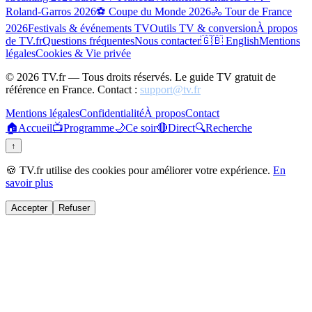
Roland-Garros 2026
⚽ Coupe du Monde 2026
🚴 Tour de France
2026
Festivals & événements TV
Outils TV & conversion
À propos
de TV.fr
Questions fréquentes
Nous contacter
🇬🇧 English
Mentions
légales
Cookies & Vie privée
©
2026
TV.fr — Tous droits réservés. Le guide TV gratuit de
référence en France. Contact :
support@tv.fr
Mentions légales
Confidentialité
À propos
Contact
🏠
Accueil
📺
Programme
🌙
Ce soir
🔴
Direct
🔍
Recherche
↑
🍪 TV.fr utilise des cookies pour améliorer votre expérience.
En
savoir plus
Accepter
Refuser