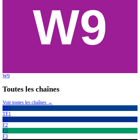
W9
Toutes les
chaînes
Voir toutes les chaînes →
TF1
TF1
F2
F2
F3
F3