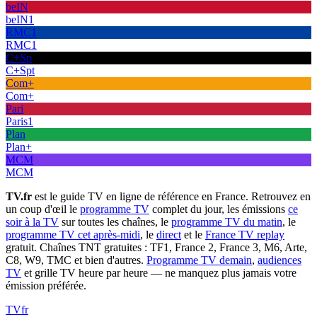
beIN
beIN1
RMC1
RMC1
C+Sp
C+Spt
Com+
Com+
Pari
Paris1
Plan
Plan+
MCM
MCM
TV.fr
est le guide TV en ligne de référence en France. Retrouvez en
un coup d'œil le
programme TV
complet du jour, les émissions
ce
soir à la TV
sur toutes les chaînes, le
programme TV du matin
, le
programme TV cet après-midi
, le
direct
et le
France TV replay
gratuit. Chaînes TNT gratuites : TF1, France 2, France 3, M6, Arte,
C8, W9, TMC et bien d'autres.
Programme TV demain
,
audiences
TV
et grille TV heure par heure — ne manquez plus jamais votre
émission préférée.
TV
fr