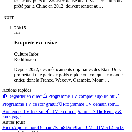
les beaux jours du ZooParc de Beauval. Mais ces animaux,
prêté par la Chine en 2012, doivent rentrer au
…
NUIT
23h15
1h10
Enquête exclusive
Culture Infos
Rediffusion
Depuis 2022, des médicaments originaires des États-Unis
promettant une perte de poids rapide ont conquis le monde
entier, dont la France. Wegovy, Ozempic, Mounj
…
Actions rapides
🔴 Regarder en direct
📺 Programme TV complet aujourd'hui
🌙
Programme TV ce soir gratuit
🗓 Programme TV demain soir
📊
Audiences TV hier soir
🔴 TV en direct gratuit TNT
▶ Replay &
rattrapage
Autres jours
Hier
5
Aujourd'hui
6
Demain
7
Sam
8
Dim
9
Lun
10
Mar
11
Mer
12
Jeu
13