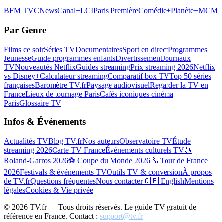
BFM TV
CNews
Canal+
LCI
Paris Première
Comédie+
Planète+
MCM
Par Genre
Films ce soir
Séries TV
Documentaires
Sport en direct
Programmes
Jeunesse
Guide programmes enfants
Divertissement
Journaux
TV
Nouveautés Netflix
Guides streaming
Prix streaming 2026
Netflix
vs Disney+
Calculateur streaming
Comparatif box TV
Top 50 séries
françaises
Baromètre TV.fr
Paysage audiovisuel
Regarder la TV en
France
Lieux de tournage Paris
Cafés iconiques cinéma
Paris
Glossaire TV
Infos & Événements
Actualités TV
Blog TV.fr
Nos auteurs
Observatoire TV
Étude
streaming 2026
Carte TV France
Événements culturels TV
🎾
Roland-Garros 2026
⚽ Coupe du Monde 2026
🚴 Tour de France
2026
Festivals & événements TV
Outils TV & conversion
À propos
de TV.fr
Questions fréquentes
Nous contacter
🇬🇧 English
Mentions
légales
Cookies & Vie privée
©
2026
TV.fr — Tous droits réservés. Le guide TV gratuit de
référence en France. Contact :
support@tv.fr