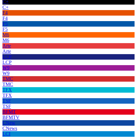
C+
C+
F4
F4
F5
F5
M6
M6
Arte
Arte
LCP
LCP
W9
W9
TMC
TMC
TFX
TFX
TSF
TSF
BFMT
BFMTV
CNew
CNews
LCI