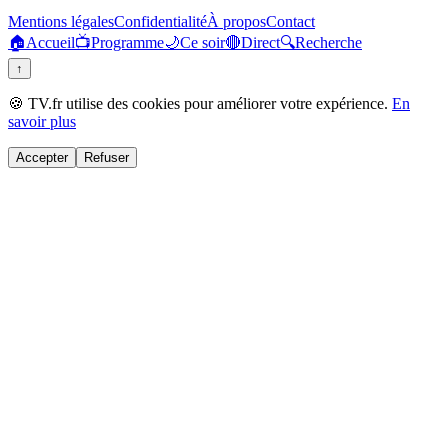
Mentions légales
Confidentialité
À propos
Contact
🏠
Accueil
📺
Programme
🌙
Ce soir
🔴
Direct
🔍
Recherche
↑
🍪 TV.fr utilise des cookies pour améliorer votre expérience.
En
savoir plus
Accepter
Refuser