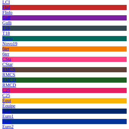
LCI
FInf
FInfo
Gull
Gulli
T18
T18
Novo
Novo19
6ter
6ter
CSta
CStar
RMCS
RMCS
RMCD
RMCD
C25
C25
Équi
Équipe
Euro
Euro1
Euro
Euro2