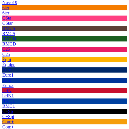
Novo19
6ter
6ter
CSta
CStar
RMCS
RMCS
RMCD
RMCD
C25
C25
Équi
Équipe
Euro
Euro1
Euro
Euro2
beIN
beIN1
RMC1
RMC1
C+Sp
C+Spt
Com+
Com+