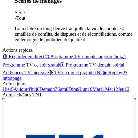
Scènes de ménages
Série
-
Tout
Loin d'être un long fleuve tranquille, la vie de couple est
émaillée de conflits, de disputes et de réconciliations, comme
en témoigne le quotidien de quatre d'
…
Actions rapides
🔴 Regarder en direct
📺 Programme TV complet aujourd'hui
🌙
Programme TV ce soir gratuit
🗓 Programme TV demain soir
📊
Audiences TV hier soir
🔴 TV en direct gratuit TNT
▶ Replay &
rattrapage
Autres jours
Hier
5
Aujourd'hui
6
Demain
7
Sam
8
Dim
9
Lun
10
Mar
11
Mer
12
Jeu
13
Autres chaînes
TNT