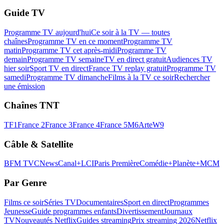
Guide TV
Programme TV aujourd'hui
Ce soir à la TV — toutes
chaînes
Programme TV en ce moment
Programme TV
matin
Programme TV cet après-midi
Programme TV
demain
Programme TV semaine
TV en direct gratuit
Audiences TV
hier soir
Sport TV en direct
France TV replay gratuit
Programme TV
samedi
Programme TV dimanche
Films à la TV ce soir
Rechercher
une émission
Chaînes TNT
TF1
France 2
France 3
France 4
France 5
M6
Arte
W9
Câble & Satellite
BFM TV
CNews
Canal+
LCI
Paris Première
Comédie+
Planète+
MCM
Par Genre
Films ce soir
Séries TV
Documentaires
Sport en direct
Programmes
Jeunesse
Guide programmes enfants
Divertissement
Journaux
TV
Nouveautés Netflix
Guides streaming
Prix streaming 2026
Netflix