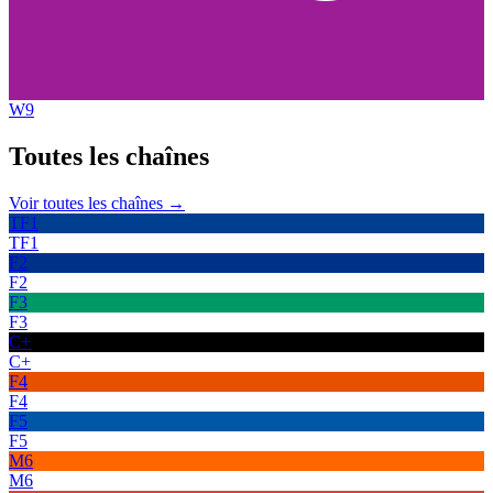
W9
Toutes les
chaînes
Voir toutes les chaînes →
TF1
TF1
F2
F2
F3
F3
C+
C+
F4
F4
F5
F5
M6
M6