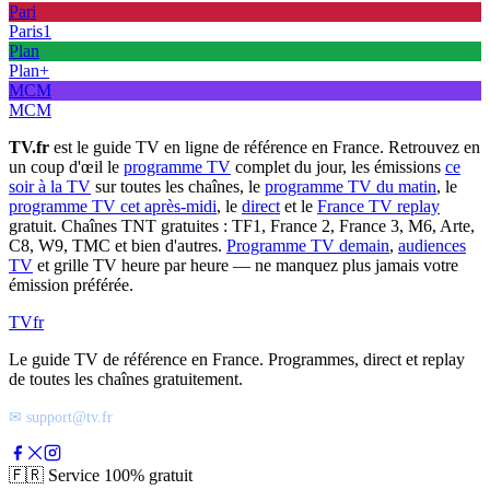
Pari
Paris1
Plan
Plan+
MCM
MCM
TV.fr
est le guide TV en ligne de référence en France. Retrouvez en
un coup d'œil le
programme TV
complet du jour, les émissions
ce
soir à la TV
sur toutes les chaînes, le
programme TV du matin
, le
programme TV cet après-midi
, le
direct
et le
France TV replay
gratuit. Chaînes TNT gratuites : TF1, France 2, France 3, M6, Arte,
C8, W9, TMC et bien d'autres.
Programme TV demain
,
audiences
TV
et grille TV heure par heure — ne manquez plus jamais votre
émission préférée.
TV
fr
Le guide TV de référence en France. Programmes, direct et replay
de toutes les chaînes gratuitement.
✉ support@tv.fr
🇫🇷
Service 100% gratuit