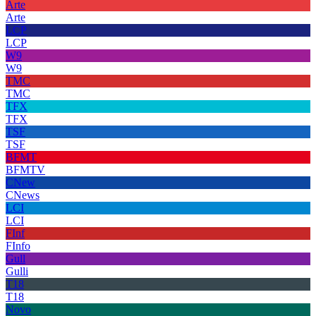
Arte
Arte
LCP
LCP
W9
W9
TMC
TMC
TFX
TFX
TSF
TSF
BFMT
BFMTV
CNew
CNews
LCI
LCI
FInf
FInfo
Gull
Gulli
T18
T18
Novo