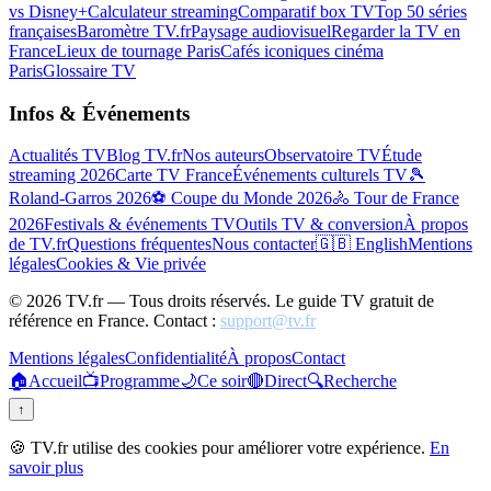
vs Disney+
Calculateur streaming
Comparatif box TV
Top 50 séries
françaises
Baromètre TV.fr
Paysage audiovisuel
Regarder la TV en
France
Lieux de tournage Paris
Cafés iconiques cinéma
Paris
Glossaire TV
Infos & Événements
Actualités TV
Blog TV.fr
Nos auteurs
Observatoire TV
Étude
streaming 2026
Carte TV France
Événements culturels TV
🎾
Roland-Garros 2026
⚽ Coupe du Monde 2026
🚴 Tour de France
2026
Festivals & événements TV
Outils TV & conversion
À propos
de TV.fr
Questions fréquentes
Nous contacter
🇬🇧 English
Mentions
légales
Cookies & Vie privée
©
2026
TV.fr — Tous droits réservés. Le guide TV gratuit de
référence en France. Contact :
support@tv.fr
Mentions légales
Confidentialité
À propos
Contact
🏠
Accueil
📺
Programme
🌙
Ce soir
🔴
Direct
🔍
Recherche
↑
🍪 TV.fr utilise des cookies pour améliorer votre expérience.
En
savoir plus