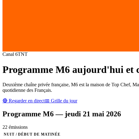
Canal
6
TNT
Programme
M6
aujourd'hui et c
Deuxième chaîne privée française, M6 est la maison de Top Chef, Marié
quotidienne des Français.
🔴 Regarder en direct
📅 Grille du jour
Programme
M6
—
jeudi 21 mai 2026
22
émission
s
NUIT / DÉBUT DE MATINÉE