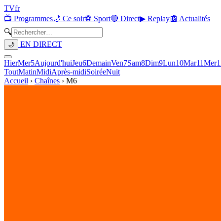
TV
fr
📺 Programmes
🌙 Ce soir
⚽ Sport
🔴 Direct
▶ Replay
📰 Actualités
🔍
EN DIRECT
🌙
Hier
Mer
5
Aujourd'hui
Jeu
6
Demain
Ven
7
Sam
8
Dim
9
Lun
10
Mar
11
Mer
1
Tout
Matin
Midi
Après-midi
Soirée
Nuit
Accueil
›
Chaînes
›
M6