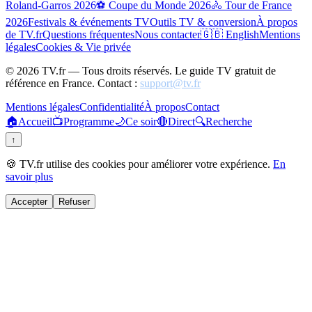
Roland-Garros 2026
⚽ Coupe du Monde 2026
🚴 Tour de France
2026
Festivals & événements TV
Outils TV & conversion
À propos
de TV.fr
Questions fréquentes
Nous contacter
🇬🇧 English
Mentions
légales
Cookies & Vie privée
©
2026
TV.fr — Tous droits réservés. Le guide TV gratuit de
référence en France. Contact :
support@tv.fr
Mentions légales
Confidentialité
À propos
Contact
🏠
Accueil
📺
Programme
🌙
Ce soir
🔴
Direct
🔍
Recherche
↑
🍪 TV.fr utilise des cookies pour améliorer votre expérience.
En
savoir plus
Accepter
Refuser