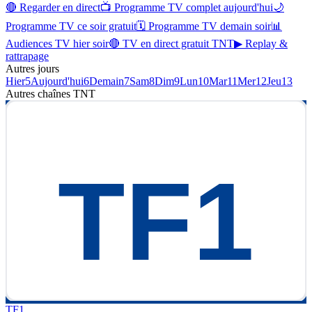
🔴 Regarder en direct
📺 Programme TV complet aujourd'hui
🌙
Programme TV ce soir gratuit
🗓 Programme TV demain soir
📊
Audiences TV hier soir
🔴 TV en direct gratuit TNT
▶ Replay &
rattrapage
Autres jours
Hier
5
Aujourd'hui
6
Demain
7
Sam
8
Dim
9
Lun
10
Mar
11
Mer
12
Jeu
13
Autres chaînes
TNT
TF1