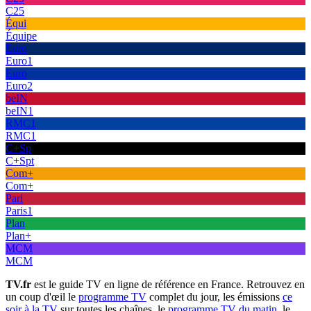
C25
Équi
Équipe
Euro
Euro1
Euro
Euro2
beIN
beIN1
RMC1
RMC1
C+Sp
C+Spt
Com+
Com+
Pari
Paris1
Plan
Plan+
MCM
MCM
TV.fr
est le guide TV en ligne de référence en France. Retrouvez en
un coup d'œil le
programme TV
complet du jour, les émissions
ce
soir à la TV
sur toutes les chaînes, le
programme TV du matin
, le