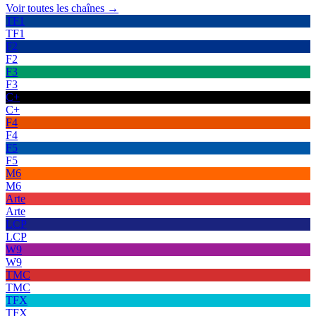
Voir toutes les chaînes →
TF1
TF1
F2
F2
F3
F3
C+
C+
F4
F4
F5
F5
M6
M6
Arte
Arte
LCP
LCP
W9
W9
TMC
TMC
TFX
TFX