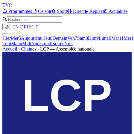
TV
fr
📺 Programmes
🌙 Ce soir
⚽ Sport
🔴 Direct
▶ Replay
📰 Actualités
🔍
EN DIRECT
🌙
Hier
Mer
5
Aujourd'hui
Jeu
6
Demain
Ven
7
Sam
8
Dim
9
Lun
10
Mar
11
Mer
1
Tout
Matin
Midi
Après-midi
Soirée
Nuit
Accueil
›
Chaînes
›
LCP — Assemblée nationale