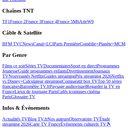
Chaînes TNT
TF1
France 2
France 3
France 4
France 5
M6
Arte
W9
Câble & Satellite
BFM TV
CNews
Canal+
LCI
Paris Première
Comédie+
Planète+
MCM
Par Genre
Films ce soir
Séries TV
Documentaires
Sport en direct
Programmes
Jeunesse
Guide programmes enfants
Divertissement
Journaux
TV
Nouveautés Netflix
Guides streaming
Prix streaming 2026
Netflix
vs Disney+
Calculateur streaming
Comparatif box TV
Top 50 séries
françaises
Baromètre TV.fr
Paysage audiovisuel
Regarder la TV en
France
Lieux de tournage Paris
Cafés iconiques cinéma
Paris
Glossaire TV
Infos & Événements
Actualités TV
Blog TV.fr
Nos auteurs
Observatoire TV
Étude
streaming 2026
Carte TV France
Événements culturels TV
🎾