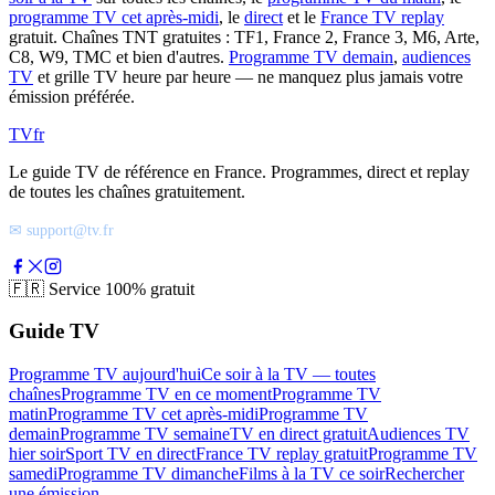
programme TV cet après-midi
, le
direct
et le
France TV replay
gratuit. Chaînes TNT gratuites : TF1, France 2, France 3, M6, Arte,
C8, W9, TMC et bien d'autres.
Programme TV demain
,
audiences
TV
et grille TV heure par heure — ne manquez plus jamais votre
émission préférée.
TV
fr
Le guide TV de référence en France. Programmes, direct et replay
de toutes les chaînes gratuitement.
✉ support@tv.fr
🇫🇷
Service 100% gratuit
Guide TV
Programme TV aujourd'hui
Ce soir à la TV — toutes
chaînes
Programme TV en ce moment
Programme TV
matin
Programme TV cet après-midi
Programme TV
demain
Programme TV semaine
TV en direct gratuit
Audiences TV
hier soir
Sport TV en direct
France TV replay gratuit
Programme TV
samedi
Programme TV dimanche
Films à la TV ce soir
Rechercher
une émission