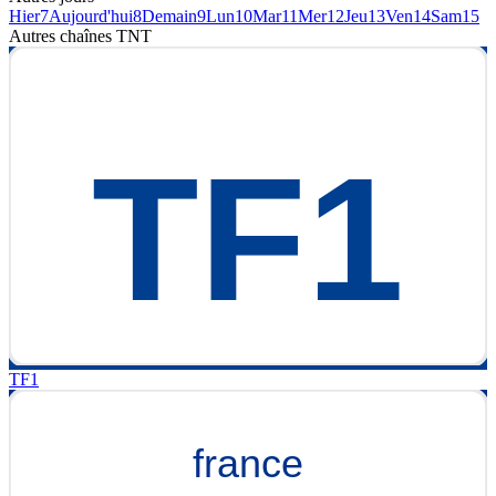
Hier
7
Aujourd'hui
8
Demain
9
Lun
10
Mar
11
Mer
12
Jeu
13
Ven
14
Sam
15
Autres chaînes
TNT
TF1