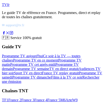
TV
fr
Le guide TV de référence en France. Programmes, direct et replay
de toutes les chaînes gratuitement.
✉ support@tv.fr
🇫🇷
Service 100% gratuit
Guide TV
Programme TV aujourd'hui
Ce soir à la TV — toutes
chaînes
Programme TV en ce moment
Programme TV
matin
Programme TV cet après-midi
Programme TV
demain
Programme TV semaine
TV en direct gratuit
Audiences TV
hier soir
Sport TV en direct
France TV replay gratuit
Programme TV
samedi
Programme TV dimanche
Films à la TV ce soir
Rechercher
une émission
Chaînes TNT
TF1
France 2
France 3
France 4
France 5
M6
Arte
W9