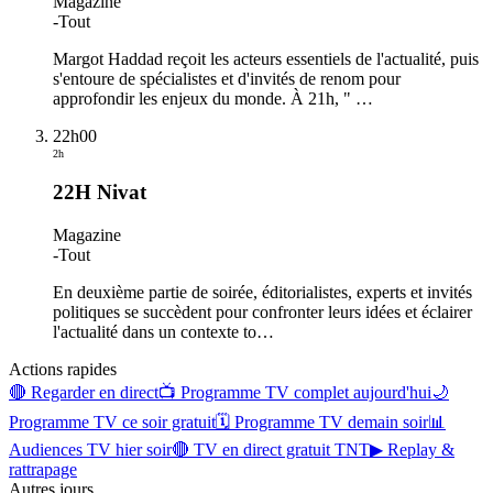
Magazine
-
Tout
Margot Haddad reçoit les acteurs essentiels de l'actualité, puis
s'entoure de spécialistes et d'invités de renom pour
approfondir les enjeux du monde. À 21h, "
…
22h00
2h
22H Nivat
Magazine
-
Tout
En deuxième partie de soirée, éditorialistes, experts et invités
politiques se succèdent pour confronter leurs idées et éclairer
l'actualité dans un contexte to
…
Actions rapides
🔴 Regarder en direct
📺 Programme TV complet aujourd'hui
🌙
Programme TV ce soir gratuit
🗓 Programme TV demain soir
📊
Audiences TV hier soir
🔴 TV en direct gratuit TNT
▶ Replay &
rattrapage
Autres jours