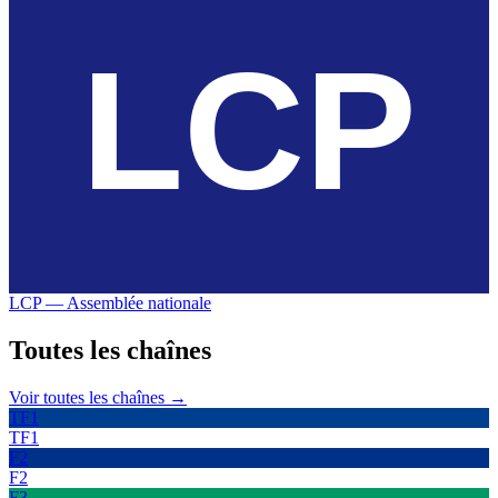
LCP — Assemblée nationale
Toutes les
chaînes
Voir toutes les chaînes →
TF1
TF1
F2
F2
F3