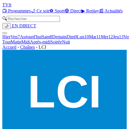
TV
fr
📺 Programmes
🌙 Ce soir
⚽ Sport
🔴 Direct
▶ Replay
📰 Actualités
🔍
EN DIRECT
🌙
Hier
Ven
7
Aujourd'hui
Sam
8
Demain
Dim
9
Lun
10
Mar
11
Mer
12
Jeu
13
Ve
Tout
Matin
Midi
Après-midi
Soirée
Nuit
Accueil
›
Chaînes
›
LCI