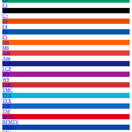
F3
C+
C+
F4
F4
F5
F5
M6
M6
Arte
Arte
LCP
LCP
W9
W9
TMC
TMC
TFX
TFX
TSF
TSF
BFMT
BFMTV
CNew