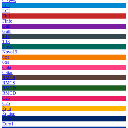
CNews
LCI
LCI
FInf
FInfo
Gull
Gulli
T18
T18
Novo
Novo19
6ter
6ter
CSta
CStar
RMCS
RMCS
RMCD
RMCD
C25
C25
Équi
Équipe
Euro
Euro1