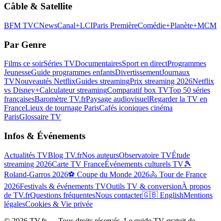
Câble & Satellite
BFM TV
CNews
Canal+
LCI
Paris Première
Comédie+
Planète+
MCM
Par Genre
Films ce soir
Séries TV
Documentaires
Sport en direct
Programmes
Jeunesse
Guide programmes enfants
Divertissement
Journaux
TV
Nouveautés Netflix
Guides streaming
Prix streaming 2026
Netflix
vs Disney+
Calculateur streaming
Comparatif box TV
Top 50 séries
françaises
Baromètre TV.fr
Paysage audiovisuel
Regarder la TV en
France
Lieux de tournage Paris
Cafés iconiques cinéma
Paris
Glossaire TV
Infos & Événements
Actualités TV
Blog TV.fr
Nos auteurs
Observatoire TV
Étude
streaming 2026
Carte TV France
Événements culturels TV
🎾
Roland-Garros 2026
⚽ Coupe du Monde 2026
🚴 Tour de France
2026
Festivals & événements TV
Outils TV & conversion
À propos
de TV.fr
Questions fréquentes
Nous contacter
🇬🇧 English
Mentions
légales
Cookies & Vie privée
©
2026
TV.fr — Tous droits réservés. Le guide TV gratuit de