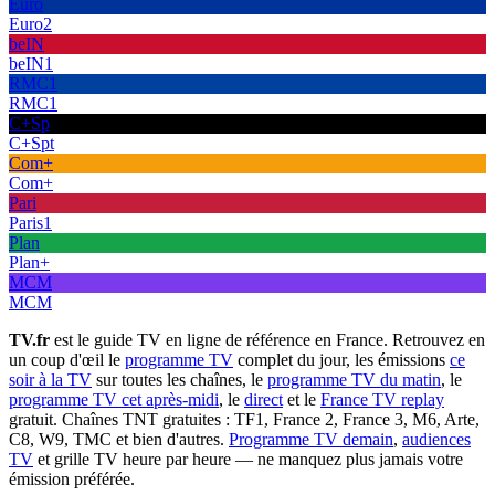
Euro
Euro2
beIN
beIN1
RMC1
RMC1
C+Sp
C+Spt
Com+
Com+
Pari
Paris1
Plan
Plan+
MCM
MCM
TV.fr
est le guide TV en ligne de référence en France. Retrouvez en
un coup d'œil le
programme TV
complet du jour, les émissions
ce
soir à la TV
sur toutes les chaînes, le
programme TV du matin
, le
programme TV cet après-midi
, le
direct
et le
France TV replay
gratuit. Chaînes TNT gratuites : TF1, France 2, France 3, M6, Arte,
C8, W9, TMC et bien d'autres.
Programme TV demain
,
audiences
TV
et grille TV heure par heure — ne manquez plus jamais votre
émission préférée.