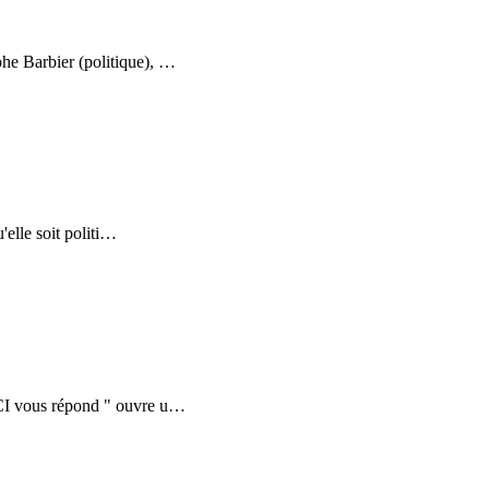
phe Barbier (politique),
…
elle soit politi
…
LCI vous répond " ouvre u
…