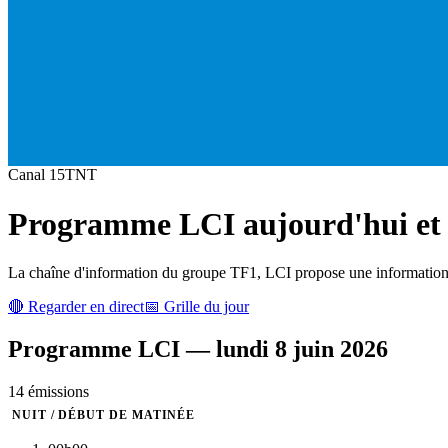
Canal
15
TNT
Programme
LCI
aujourd'hui et 
La chaîne d'information du groupe TF1, LCI propose une information de
🔴 Regarder en direct
📅 Grille du jour
Programme
LCI
—
lundi 8 juin 2026
14
émission
s
NUIT / DÉBUT DE MATINÉE