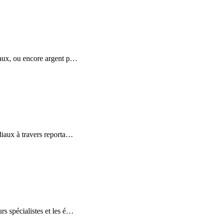
naux, ou encore argent p
…
iaux à travers reporta
…
s spécialistes et les é
…