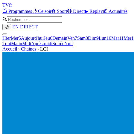
TV
fr
📺 Programmes
🌙 Ce soir
⚽ Sport
🔴 Direct
▶ Replay
📰 Actualités
🔍
EN DIRECT
🌙
Hier
Mer
5
Aujourd'hui
Jeu
6
Demain
Ven
7
Sam
8
Dim
9
Lun
10
Mar
11
Mer
1
Tout
Matin
Midi
Après-midi
Soirée
Nuit
Accueil
›
Chaînes
›
LCI