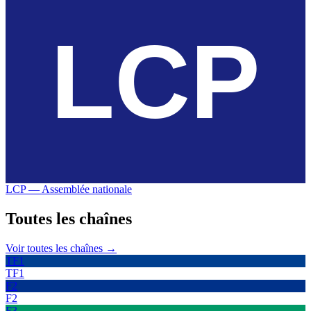
LCP — Assemblée nationale
Toutes les
chaînes
Voir toutes les chaînes →
TF1
TF1
F2
F2
F3