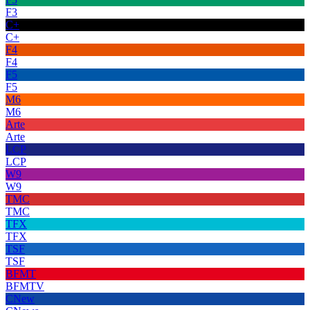
F3
C+
C+
F4
F4
F5
F5
M6
M6
Arte
Arte
LCP
LCP
W9
W9
TMC
TMC
TFX
TFX
TSF
TSF
BFMT
BFMTV
CNew