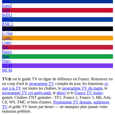
Euro
Euro2
beIN
beIN1
RMC1
RMC1
C+Sp
C+Spt
Com+
Com+
Pari
Paris1
Plan
Plan+
MCM
MCM
TV.fr
est le guide TV en ligne de référence en France. Retrouvez en
un coup d'œil le
programme TV
complet du jour, les émissions
ce
soir à la TV
sur toutes les chaînes, le
programme TV du matin
, le
programme TV cet après-midi
, le
direct
et le
France TV replay
gratuit. Chaînes TNT gratuites : TF1, France 2, France 3, M6, Arte,
C8, W9, TMC et bien d'autres.
Programme TV demain
,
audiences
TV
et grille TV heure par heure — ne manquez plus jamais votre
émission préférée.