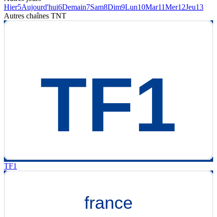
Hier
5
Aujourd'hui
6
Demain
7
Sam
8
Dim
9
Lun
10
Mar
11
Mer
12
Jeu
13
Autres chaînes
TNT
TF1