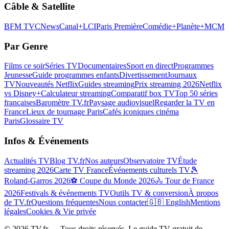
Câble & Satellite
BFM TV
CNews
Canal+
LCI
Paris Première
Comédie+
Planète+
MCM
Par Genre
Films ce soir
Séries TV
Documentaires
Sport en direct
Programmes
Jeunesse
Guide programmes enfants
Divertissement
Journaux
TV
Nouveautés Netflix
Guides streaming
Prix streaming 2026
Netflix
vs Disney+
Calculateur streaming
Comparatif box TV
Top 50 séries
françaises
Baromètre TV.fr
Paysage audiovisuel
Regarder la TV en
France
Lieux de tournage Paris
Cafés iconiques cinéma
Paris
Glossaire TV
Infos & Événements
Actualités TV
Blog TV.fr
Nos auteurs
Observatoire TV
Étude
streaming 2026
Carte TV France
Événements culturels TV
🎾
Roland-Garros 2026
⚽ Coupe du Monde 2026
🚴 Tour de France
2026
Festivals & événements TV
Outils TV & conversion
À propos
de TV.fr
Questions fréquentes
Nous contacter
🇬🇧 English
Mentions
légales
Cookies & Vie privée
©
2026
TV.fr — Tous droits réservés. Le guide TV gratuit de