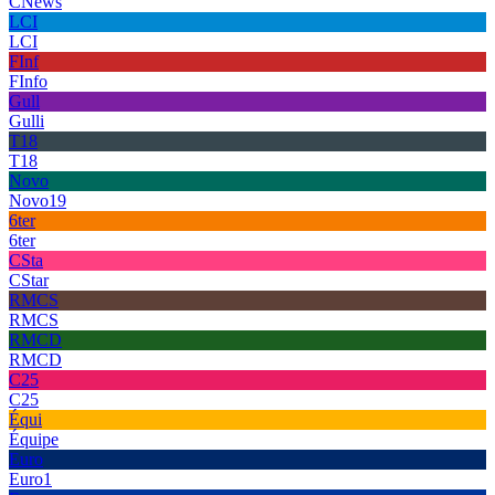
CNews
LCI
LCI
FInf
FInfo
Gull
Gulli
T18
T18
Novo
Novo19
6ter
6ter
CSta
CStar
RMCS
RMCS
RMCD
RMCD
C25
C25
Équi
Équipe
Euro
Euro1