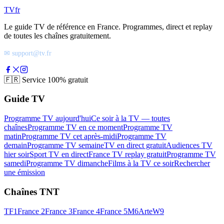
TV
fr
Le guide TV de référence en France. Programmes, direct et replay
de toutes les chaînes gratuitement.
✉ support@tv.fr
🇫🇷
Service 100% gratuit
Guide TV
Programme TV aujourd'hui
Ce soir à la TV — toutes
chaînes
Programme TV en ce moment
Programme TV
matin
Programme TV cet après-midi
Programme TV
demain
Programme TV semaine
TV en direct gratuit
Audiences TV
hier soir
Sport TV en direct
France TV replay gratuit
Programme TV
samedi
Programme TV dimanche
Films à la TV ce soir
Rechercher
une émission
Chaînes TNT
TF1
France 2
France 3
France 4
France 5
M6
Arte
W9