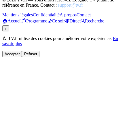
référence en France. Contact :
support@tv.fr
Mentions légales
Confidentialité
À propos
Contact
🏠
Accueil
📺
Programme
🌙
Ce soir
🔴
Direct
🔍
Recherche
↑
🍪 TV.fr utilise des cookies pour améliorer votre expérience.
En
savoir plus
Accepter
Refuser