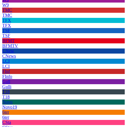
W9
TMC
TMC
TFX
TFX
TSF
TSF
BFMT
BFMTV
CNew
CNews
LCI
LCI
FInf
FInfo
Gull
Gulli
T18
T18
Novo
Novo19
6ter
6ter
CSta