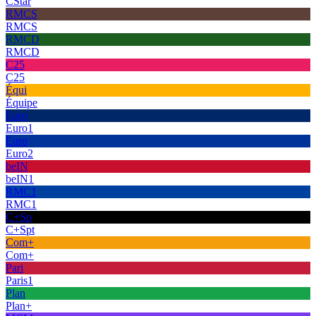
CStar
RMCS
RMCS
RMCD
RMCD
C25
C25
Équi
Équipe
Euro
Euro1
Euro
Euro2
beIN
beIN1
RMC1
RMC1
C+Sp
C+Spt
Com+
Com+
Pari
Paris1
Plan
Plan+