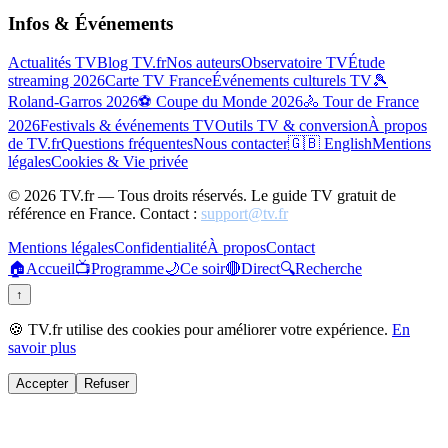
Infos & Événements
Actualités TV
Blog TV.fr
Nos auteurs
Observatoire TV
Étude
streaming 2026
Carte TV France
Événements culturels TV
🎾
Roland-Garros 2026
⚽ Coupe du Monde 2026
🚴 Tour de France
2026
Festivals & événements TV
Outils TV & conversion
À propos
de TV.fr
Questions fréquentes
Nous contacter
🇬🇧 English
Mentions
légales
Cookies & Vie privée
©
2026
TV.fr — Tous droits réservés. Le guide TV gratuit de
référence en France. Contact :
support@tv.fr
Mentions légales
Confidentialité
À propos
Contact
🏠
Accueil
📺
Programme
🌙
Ce soir
🔴
Direct
🔍
Recherche
↑
🍪 TV.fr utilise des cookies pour améliorer votre expérience.
En
savoir plus
Accepter
Refuser