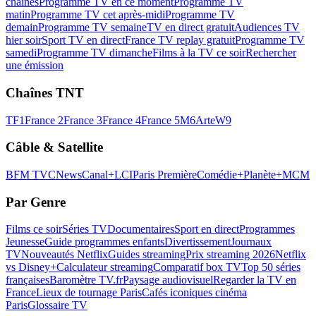
chaînes
Programme TV en ce moment
Programme TV
matin
Programme TV cet après-midi
Programme TV
demain
Programme TV semaine
TV en direct gratuit
Audiences TV
hier soir
Sport TV en direct
France TV replay gratuit
Programme TV
samedi
Programme TV dimanche
Films à la TV ce soir
Rechercher
une émission
Chaînes TNT
TF1
France 2
France 3
France 4
France 5
M6
Arte
W9
Câble & Satellite
BFM TV
CNews
Canal+
LCI
Paris Première
Comédie+
Planète+
MCM
Par Genre
Films ce soir
Séries TV
Documentaires
Sport en direct
Programmes
Jeunesse
Guide programmes enfants
Divertissement
Journaux
TV
Nouveautés Netflix
Guides streaming
Prix streaming 2026
Netflix
vs Disney+
Calculateur streaming
Comparatif box TV
Top 50 séries
françaises
Baromètre TV.fr
Paysage audiovisuel
Regarder la TV en
France
Lieux de tournage Paris
Cafés iconiques cinéma
Paris
Glossaire TV