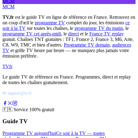
MCM
MCM
TV.fr
est le guide TV en ligne de référence en France. Retrouvez en
un coup d'œil le
programme TV
complet du jour, les émissions
ce
soir à la TV
sur toutes les chaînes, le
programme TV du matin
, le
programme TV cet après-midi
, le
direct
et le
France TV replay
gratuit. Chaînes TNT gratuites : TF1, France 2, France 3, M6, Arte,
C8, W9, TMC et bien d'autres.
Programme TV demain
,
audiences
TV
et grille TV heure par heure — ne manquez plus jamais votre
émission préférée.
TV
fr
Le guide TV de référence en France. Programmes, direct et replay
de toutes les chaînes gratuitement.
✉ support@tv.fr
🇫🇷
Service 100% gratuit
Guide TV
Programme TV aujourd'hui
Ce soir à la TV — toutes