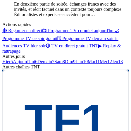
En deuxième partie de soirée, échanges francs avec des
invités, et récit factuel dans un contexte toujours complexe.
Éditorialistes et experts se succèdent pour
…
Actions rapides
🔴 Regarder en direct
📺 Programme TV complet aujourd'hui
🌙
Programme TV ce soir gratuit
🗓 Programme TV demain soir
📊
Audiences TV hier soir
🔴 TV en direct gratuit TNT
▶ Replay &
rattrapage
Autres jours
Hier
5
Aujourd'hui
6
Demain
7
Sam
8
Dim
9
Lun
10
Mar
11
Mer
12
Jeu
13
Autres chaînes
TNT