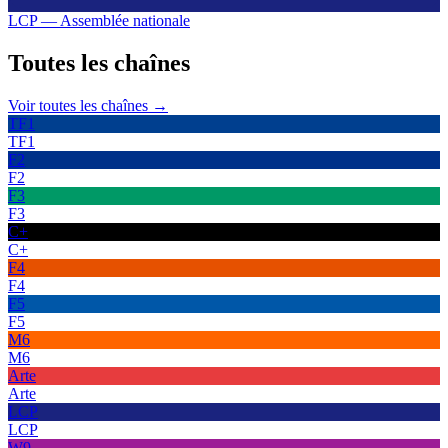
LCP — Assemblée nationale
Toutes les
chaînes
Voir toutes les chaînes →
TF1
TF1
F2
F2
F3
F3
C+
C+
F4
F4
F5
F5
M6
M6
Arte
Arte
LCP
LCP
W9