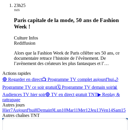
23h25
1h35
Paris capitale de la mode, 50 ans de Fashion
Week !
Culture Infos
Rediffusion
Alors que la Fashion Week de Paris célèbre ses 50 ans, ce
documentaire retrace l’histoire de l’évènement. De
l’avènement des créateurs les plus fantasques et l’
…
Actions rapides
🔴 Regarder en direct
📺 Programme TV complet aujourd'hui
🌙
Programme TV ce soir gratuit
🗓 Programme TV demain soir
📊
Audiences TV hier soir
🔴 TV en direct gratuit TNT
▶ Replay &
rattrapage
Autres jours
Hier
7
Aujourd'hui
8
Demain
9
Lun
10
Mar
11
Mer
12
Jeu
13
Ven
14
Sam
15
Autres chaînes
TNT