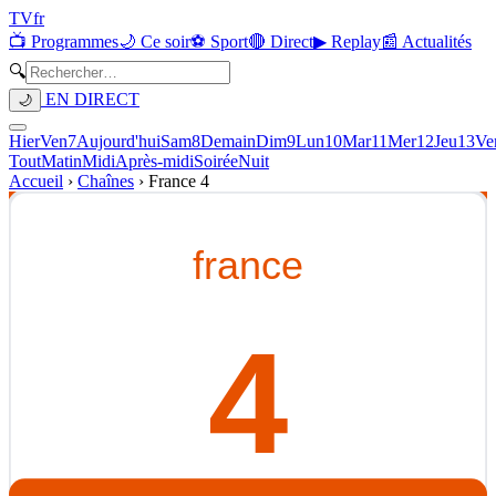
TV
fr
📺 Programmes
🌙 Ce soir
⚽ Sport
🔴 Direct
▶ Replay
📰 Actualités
🔍
EN DIRECT
🌙
Hier
Ven
7
Aujourd'hui
Sam
8
Demain
Dim
9
Lun
10
Mar
11
Mer
12
Jeu
13
Ve
Tout
Matin
Midi
Après-midi
Soirée
Nuit
Accueil
›
Chaînes
›
France 4