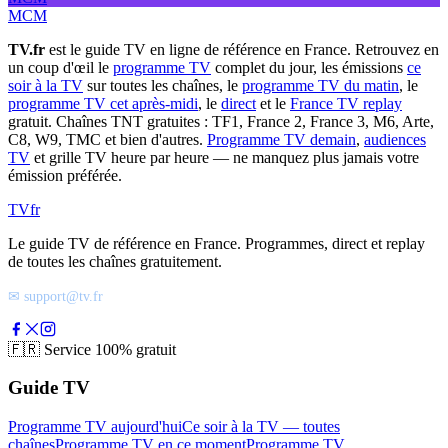
MCM
TV.fr
est le guide TV en ligne de référence en France. Retrouvez en
un coup d'œil le
programme TV
complet du jour, les émissions
ce
soir à la TV
sur toutes les chaînes, le
programme TV du matin
, le
programme TV cet après-midi
, le
direct
et le
France TV replay
gratuit. Chaînes TNT gratuites : TF1, France 2, France 3, M6, Arte,
C8, W9, TMC et bien d'autres.
Programme TV demain
,
audiences
TV
et grille TV heure par heure — ne manquez plus jamais votre
émission préférée.
TV
fr
Le guide TV de référence en France. Programmes, direct et replay
de toutes les chaînes gratuitement.
✉ support@tv.fr
🇫🇷
Service 100% gratuit
Guide TV
Programme TV aujourd'hui
Ce soir à la TV — toutes
chaînes
Programme TV en ce moment
Programme TV