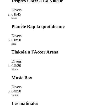
Delgres : Jazz à La Villette
Divers
01h45
5 min
Planète Rap la quotidienne
Divers
01h50
2h30
Tiakola à l'Accor Arena
Divers
04h20
30 min
Music Box
Divers
04h50
15 min
Les matinales