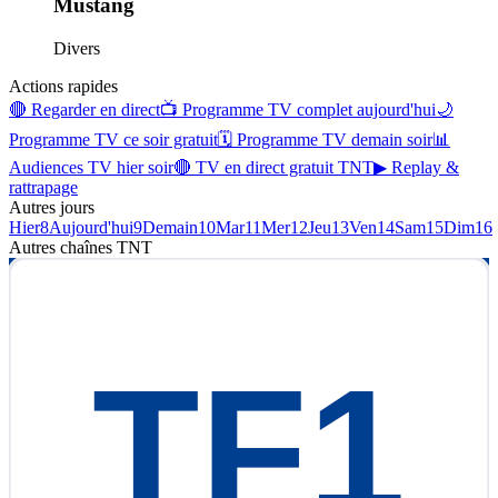
Mustang
Divers
Actions rapides
🔴 Regarder en direct
📺 Programme TV complet aujourd'hui
🌙
Programme TV ce soir gratuit
🗓 Programme TV demain soir
📊
Audiences TV hier soir
🔴 TV en direct gratuit TNT
▶ Replay &
rattrapage
Autres jours
Hier
8
Aujourd'hui
9
Demain
10
Mar
11
Mer
12
Jeu
13
Ven
14
Sam
15
Dim
16
Autres chaînes
TNT