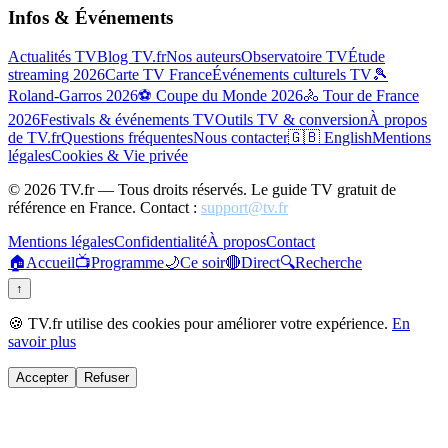
Infos & Événements
Actualités TV
Blog TV.fr
Nos auteurs
Observatoire TV
Étude
streaming 2026
Carte TV France
Événements culturels TV
🎾
Roland-Garros 2026
⚽ Coupe du Monde 2026
🚴 Tour de France
2026
Festivals & événements TV
Outils TV & conversion
À propos
de TV.fr
Questions fréquentes
Nous contacter
🇬🇧 English
Mentions
légales
Cookies & Vie privée
©
2026
TV.fr — Tous droits réservés. Le guide TV gratuit de
référence en France. Contact :
support@tv.fr
Mentions légales
Confidentialité
À propos
Contact
🏠
Accueil
📺
Programme
🌙
Ce soir
🔴
Direct
🔍
Recherche
↑
🍪 TV.fr utilise des cookies pour améliorer votre expérience.
En
savoir plus
Accepter
Refuser