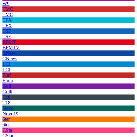
W9
TMC
TMC
TFX
TFX
TSF
TSF
BFMT
BFMTV
CNew
CNews
LCI
LCI
FInf
FInfo
Gull
Gulli
T18
T18
Novo
Novo19
6ter
6ter
CSta
CStar