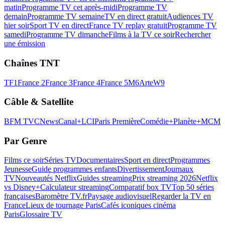
matin
Programme TV cet après-midi
Programme TV
demain
Programme TV semaine
TV en direct gratuit
Audiences TV
hier soir
Sport TV en direct
France TV replay gratuit
Programme TV
samedi
Programme TV dimanche
Films à la TV ce soir
Rechercher
une émission
Chaînes TNT
TF1
France 2
France 3
France 4
France 5
M6
Arte
W9
Câble & Satellite
BFM TV
CNews
Canal+
LCI
Paris Première
Comédie+
Planète+
MCM
Par Genre
Films ce soir
Séries TV
Documentaires
Sport en direct
Programmes
Jeunesse
Guide programmes enfants
Divertissement
Journaux
TV
Nouveautés Netflix
Guides streaming
Prix streaming 2026
Netflix
vs Disney+
Calculateur streaming
Comparatif box TV
Top 50 séries
françaises
Baromètre TV.fr
Paysage audiovisuel
Regarder la TV en
France
Lieux de tournage Paris
Cafés iconiques cinéma
Paris
Glossaire TV