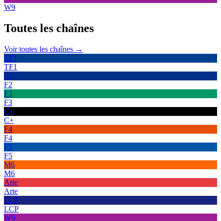
W9
Toutes les
chaînes
Voir toutes les chaînes →
TF1
TF1
F2
F2
F3
F3
C+
C+
F4
F4
F5
F5
M6
M6
Arte
Arte
LCP
LCP
W9