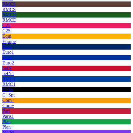
RMCS
RMCS
RMCD
RMCD
C25
C25
Équi
Équipe
Euro
Euro1
Euro
Euro2
beIN
beIN1
RMC1
RMC1
C+Sp
C+Spt
Com+
Com+
Pari
Paris1
Plan
Plan+
MCM