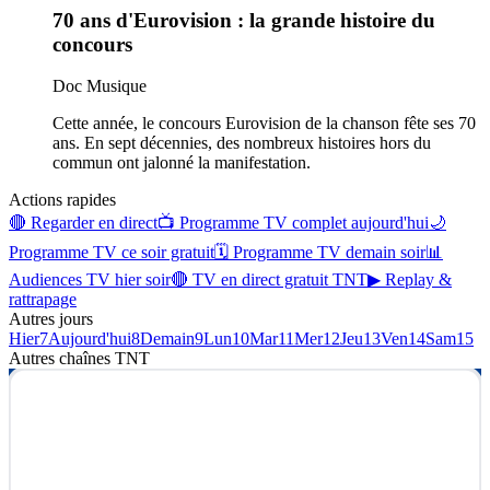
70 ans d'Eurovision : la grande histoire du
concours
Doc Musique
Cette année, le concours Eurovision de la chanson fête ses 70
ans. En sept décennies, des nombreux histoires hors du
commun ont jalonné la manifestation.
Actions rapides
🔴 Regarder en direct
📺 Programme TV complet aujourd'hui
🌙
Programme TV ce soir gratuit
🗓 Programme TV demain soir
📊
Audiences TV hier soir
🔴 TV en direct gratuit TNT
▶ Replay &
rattrapage
Autres jours
Hier
7
Aujourd'hui
8
Demain
9
Lun
10
Mar
11
Mer
12
Jeu
13
Ven
14
Sam
15
Autres chaînes
TNT