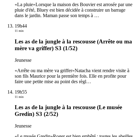
«La pluie»Lorsque la maison des Bouvier est arrosée par une
pluie d'été, Bluey est bien décidée à construire un barrage
dans le jardin. Maman passe son temps à
…
19h44
11 min
Les as de la jungle à la rescousse (Arrête ou ma
mère va griffer) S3 (1/52)
Jeunesse
«Arrête ou ma mère va griffer»Natacha vient rendre visite à
son fils Maurice pour la première fois. Elle en profite pour
faire une petite mise au point des règl
…
19h55
11 min
Les as de la jungle à la rescousse (Le musée
Gredin) S3 (2/52)
Jeunesse
«Le musée Gredin»Roger est bien embêté : toutes les abeilles