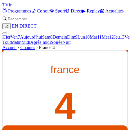
TV
fr
📺 Programmes
🌙 Ce soir
⚽ Sport
🔴 Direct
▶ Replay
📰 Actualités
🔍
EN DIRECT
🌙
Hier
Ven
7
Aujourd'hui
Sam
8
Demain
Dim
9
Lun
10
Mar
11
Mer
12
Jeu
13
Ve
Tout
Matin
Midi
Après-midi
Soirée
Nuit
Accueil
›
Chaînes
›
France 4