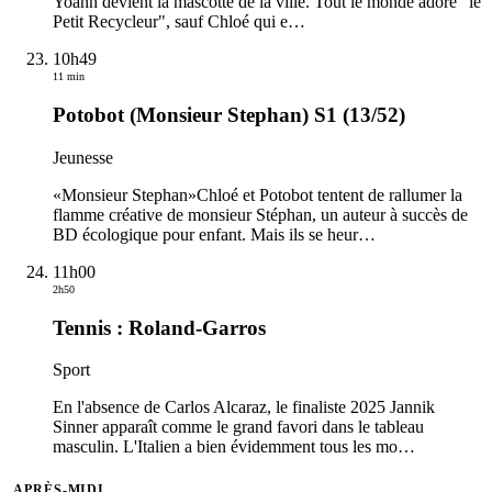
Yoann devient la mascotte de la ville. Tout le monde adore "le
Petit Recycleur", sauf Chloé qui e
…
10h49
11 min
Potobot (Monsieur Stephan) S1 (13/52)
Jeunesse
«Monsieur Stephan»Chloé et Potobot tentent de rallumer la
flamme créative de monsieur Stéphan, un auteur à succès de
BD écologique pour enfant. Mais ils se heur
…
11h00
2h50
Tennis : Roland-Garros
Sport
En l'absence de Carlos Alcaraz, le finaliste 2025 Jannik
Sinner apparaît comme le grand favori dans le tableau
masculin. L'Italien a bien évidemment tous les mo
…
APRÈS-MIDI