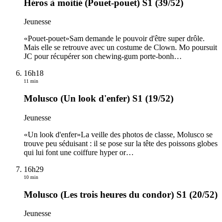
Héros à moitié (Pouet-pouet) S1 (39/52)
Jeunesse
«Pouet-pouet»Sam demande le pouvoir d'être super drôle.
Mais elle se retrouve avec un costume de Clown. Mo poursuit
JC pour récupérer son chewing-gum porte-bonh
…
16h18
11 min
Molusco (Un look d'enfer) S1 (19/52)
Jeunesse
«Un look d'enfer»La veille des photos de classe, Molusco se
trouve peu séduisant : il se pose sur la tête des poissons globes
qui lui font une coiffure hyper or
…
16h29
10 min
Molusco (Les trois heures du condor) S1 (20/52)
Jeunesse