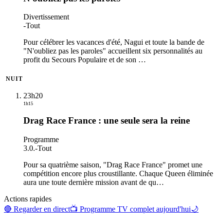
Divertissement
-
Tout
Pour célébrer les vacances d'été, Nagui et toute la bande de
"N'oubliez pas les paroles" accueillent six personnalités au
profit du Secours Populaire et de son
…
NUIT
23h20
1h15
Drag Race France : une seule sera la reine
Programme
3.0.
-
Tout
Pour sa quatrième saison, "Drag Race France" promet une
compétition encore plus croustillante. Chaque Queen éliminée
aura une toute dernière mission avant de qu
…
Actions rapides
🔴 Regarder en direct
📺 Programme TV complet aujourd'hui
🌙