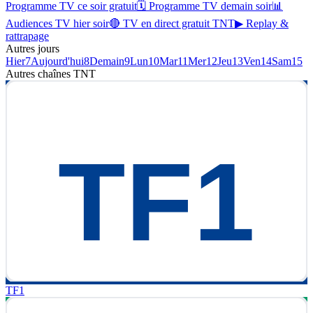
Programme TV ce soir gratuit
🗓 Programme TV demain soir
📊
Audiences TV hier soir
🔴 TV en direct gratuit TNT
▶ Replay &
rattrapage
Autres jours
Hier
7
Aujourd'hui
8
Demain
9
Lun
10
Mar
11
Mer
12
Jeu
13
Ven
14
Sam
15
Autres chaînes
TNT
TF1