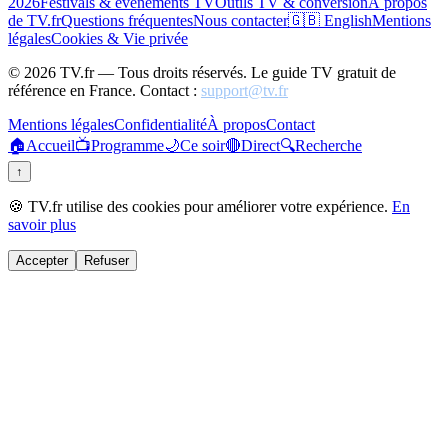
2026
Festivals & événements TV
Outils TV & conversion
À propos
de TV.fr
Questions fréquentes
Nous contacter
🇬🇧 English
Mentions
légales
Cookies & Vie privée
©
2026
TV.fr — Tous droits réservés. Le guide TV gratuit de
référence en France. Contact :
support@tv.fr
Mentions légales
Confidentialité
À propos
Contact
🏠
Accueil
📺
Programme
🌙
Ce soir
🔴
Direct
🔍
Recherche
↑
🍪 TV.fr utilise des cookies pour améliorer votre expérience.
En
savoir plus
Accepter
Refuser