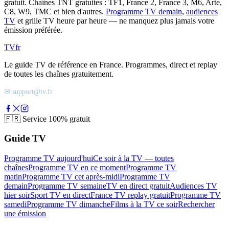
gratuit. Chaînes TNT gratuites : TF1, France 2, France 3, M6, Arte,
C8, W9, TMC et bien d'autres.
Programme TV demain
,
audiences
TV
et grille TV heure par heure — ne manquez plus jamais votre
émission préférée.
TV
fr
Le guide TV de référence en France. Programmes, direct et replay
de toutes les chaînes gratuitement.
✉ support@tv.fr
🇫🇷
Service 100% gratuit
Guide TV
Programme TV aujourd'hui
Ce soir à la TV — toutes
chaînes
Programme TV en ce moment
Programme TV
matin
Programme TV cet après-midi
Programme TV
demain
Programme TV semaine
TV en direct gratuit
Audiences TV
hier soir
Sport TV en direct
France TV replay gratuit
Programme TV
samedi
Programme TV dimanche
Films à la TV ce soir
Rechercher
une émission