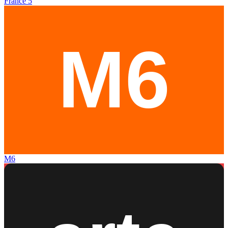
France 5
M6