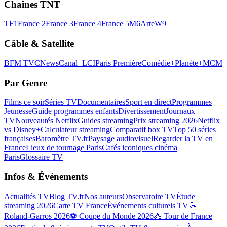
Chaînes TNT
TF1
France 2
France 3
France 4
France 5
M6
Arte
W9
Câble & Satellite
BFM TV
CNews
Canal+
LCI
Paris Première
Comédie+
Planète+
MCM
Par Genre
Films ce soir
Séries TV
Documentaires
Sport en direct
Programmes
Jeunesse
Guide programmes enfants
Divertissement
Journaux
TV
Nouveautés Netflix
Guides streaming
Prix streaming 2026
Netflix
vs Disney+
Calculateur streaming
Comparatif box TV
Top 50 séries
françaises
Baromètre TV.fr
Paysage audiovisuel
Regarder la TV en
France
Lieux de tournage Paris
Cafés iconiques cinéma
Paris
Glossaire TV
Infos & Événements
Actualités TV
Blog TV.fr
Nos auteurs
Observatoire TV
Étude
streaming 2026
Carte TV France
Événements culturels TV
🎾
Roland-Garros 2026
⚽ Coupe du Monde 2026
🚴 Tour de France