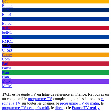
Équi
Équipe
Euro
Euro1
Euro
Euro2
beIN
beIN1
RMC1
RMC1
C+Sp
C+Spt
Com+
Com+
Pari
Paris1
Plan
Plan+
MCM
MCM
TV.fr
est le guide TV en ligne de référence en France. Retrouvez en
un coup d'œil le
programme TV
complet du jour, les émissions
ce
soir à la TV
sur toutes les chaînes, le
programme TV du matin
, le
programme TV cet après-midi
, le
direct
et le
France TV replay