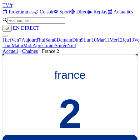
TV
fr
📺 Programmes
🌙 Ce soir
⚽ Sport
🔴 Direct
▶ Replay
📰 Actualités
🔍
EN DIRECT
🌙
Hier
Ven
7
Aujourd'hui
Sam
8
Demain
Dim
9
Lun
10
Mar
11
Mer
12
Jeu
13
Ve
Tout
Matin
Midi
Après-midi
Soirée
Nuit
Accueil
›
Chaînes
›
France 2