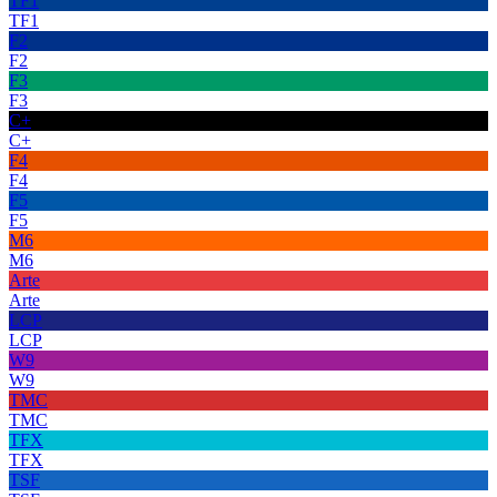
TF1
TF1
F2
F2
F3
F3
C+
C+
F4
F4
F5
F5
M6
M6
Arte
Arte
LCP
LCP
W9
W9
TMC
TMC
TFX
TFX
TSF