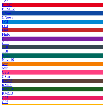
TSF
BFMT
BFMTV
CNew
CNews
LCI
LCI
FInf
FInfo
Gull
Gulli
T18
T18
Novo
Novo19
6ter
6ter
CSta
CStar
RMCS
RMCS
RMCD
RMCD
C25
C25