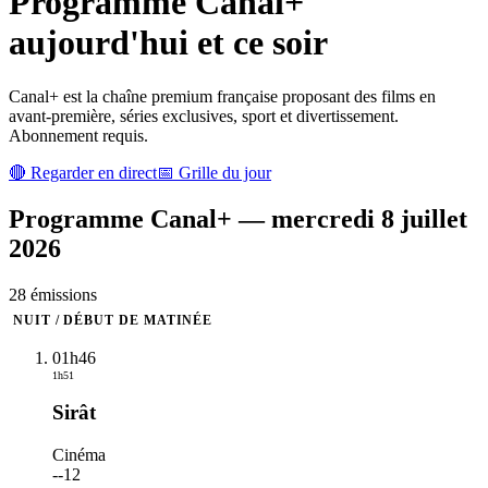
Programme
Canal+
aujourd'hui et ce soir
Canal+ est la chaîne premium française proposant des films en
avant-première, séries exclusives, sport et divertissement.
Abonnement requis.
🔴 Regarder en direct
📅 Grille du jour
Programme
Canal+
—
mercredi 8 juillet
2026
28
émission
s
NUIT / DÉBUT DE MATINÉE
01h46
1h51
Sirât
Cinéma
-
-12