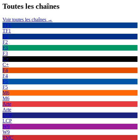
Toutes les
chaînes
Voir toutes les chaînes →
TF1
TF1
F2
F2
F3
F3
C+
C+
F4
F4
F5
F5
M6
M6
Arte
Arte
LCP
LCP
W9
W9
TMC