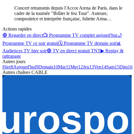
Concert retransmis depuis l'Accor Arena de Paris, dans le
cadre de la tournée "Brûler le feu Tour". Auteure,
compositrice et interprète française, Juliette Arma
…
Actions rapides
🔴 Regarder en direct
📺 Programme TV complet aujourd'hui
🌙
Programme TV ce soir gratuit
🗓 Programme TV demain soir
📊
Audiences TV hier soir
🔴 TV en direct gratuit TNT
▶ Replay &
rattrapage
Autres jours
Hier
8
Aujourd'hui
9
Demain
10
Mar
11
Mer
12
Jeu
13
Ven
14
Sam
15
Dim
16
Autres chaînes
CABLE