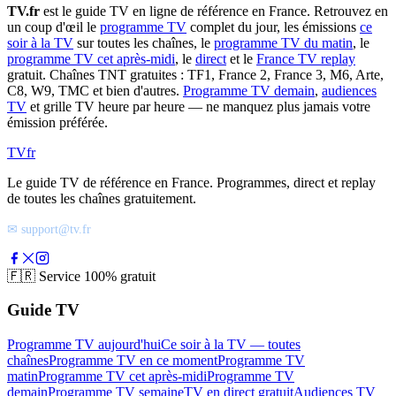
TV.fr
est le guide TV en ligne de référence en France. Retrouvez en
un coup d'œil le
programme TV
complet du jour, les émissions
ce
soir à la TV
sur toutes les chaînes, le
programme TV du matin
, le
programme TV cet après-midi
, le
direct
et le
France TV replay
gratuit. Chaînes TNT gratuites : TF1, France 2, France 3, M6, Arte,
C8, W9, TMC et bien d'autres.
Programme TV demain
,
audiences
TV
et grille TV heure par heure — ne manquez plus jamais votre
émission préférée.
TV
fr
Le guide TV de référence en France. Programmes, direct et replay
de toutes les chaînes gratuitement.
✉ support@tv.fr
🇫🇷
Service 100% gratuit
Guide TV
Programme TV aujourd'hui
Ce soir à la TV — toutes
chaînes
Programme TV en ce moment
Programme TV
matin
Programme TV cet après-midi
Programme TV
demain
Programme TV semaine
TV en direct gratuit
Audiences TV