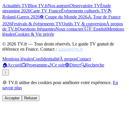
Actualités TV
Blog TV.fr
Nos auteurs
Observatoire TV
Étude
streaming 2026
Carte TV France
Événements culturels TV
🎾
Roland-Garros 2026
⚽ Coupe du Monde 2026
🚴 Tour de France
2026
Festivals & événements TV
Outils TV & conversion
À propos
de TV.fr
Questions fréquentes
Nous contacter
🇬🇧 English
Mentions
légales
Cookies & Vie privée
©
2026
TV.fr — Tous droits réservés. Le guide TV gratuit de
référence en France. Contact :
support@tv.fr
Mentions légales
Confidentialité
À propos
Contact
🏠
Accueil
📺
Programme
🌙
Ce soir
🔴
Direct
🔍
Recherche
↑
🍪 TV.fr utilise des cookies pour améliorer votre expérience.
En
savoir plus
Accepter
Refuser