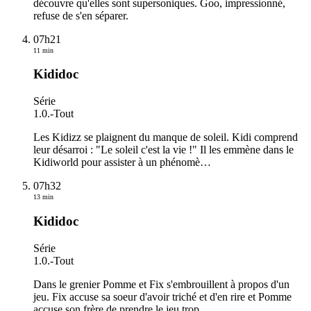
découvre qu'elles sont supersoniques. Goo, impressionné,
refuse de s'en séparer.
07h21
11 min
Kididoc
Série
1.0.
-
Tout
Les Kidizz se plaignent du manque de soleil. Kidi comprend
leur désarroi : "Le soleil c'est la vie !" Il les emmène dans le
Kidiworld pour assister à un phénomè
…
07h32
13 min
Kididoc
Série
1.0.
-
Tout
Dans le grenier Pomme et Fix s'embrouillent à propos d'un
jeu. Fix accuse sa soeur d'avoir triché et d'en rire et Pomme
accuse son frère de prendre le jeu trop
…