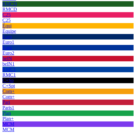
RMCD
RMCD
C25
C25
Équi
Équipe
Euro
Euro1
Euro
Euro2
beIN
beIN1
RMC1
RMC1
C+Sp
C+Spt
Com+
Com+
Pari
Paris1
Plan
Plan+
MCM
MCM