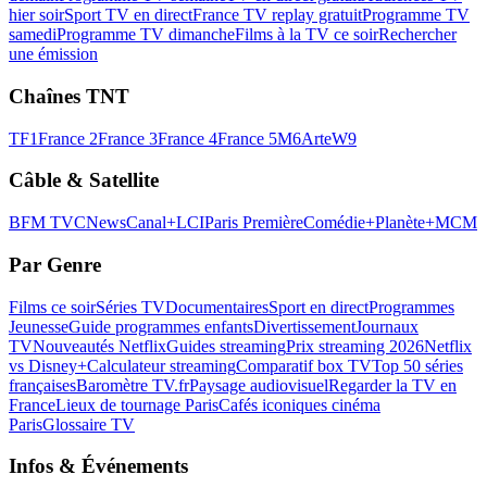
hier soir
Sport TV en direct
France TV replay gratuit
Programme TV
samedi
Programme TV dimanche
Films à la TV ce soir
Rechercher
une émission
Chaînes TNT
TF1
France 2
France 3
France 4
France 5
M6
Arte
W9
Câble & Satellite
BFM TV
CNews
Canal+
LCI
Paris Première
Comédie+
Planète+
MCM
Par Genre
Films ce soir
Séries TV
Documentaires
Sport en direct
Programmes
Jeunesse
Guide programmes enfants
Divertissement
Journaux
TV
Nouveautés Netflix
Guides streaming
Prix streaming 2026
Netflix
vs Disney+
Calculateur streaming
Comparatif box TV
Top 50 séries
françaises
Baromètre TV.fr
Paysage audiovisuel
Regarder la TV en
France
Lieux de tournage Paris
Cafés iconiques cinéma
Paris
Glossaire TV
Infos & Événements