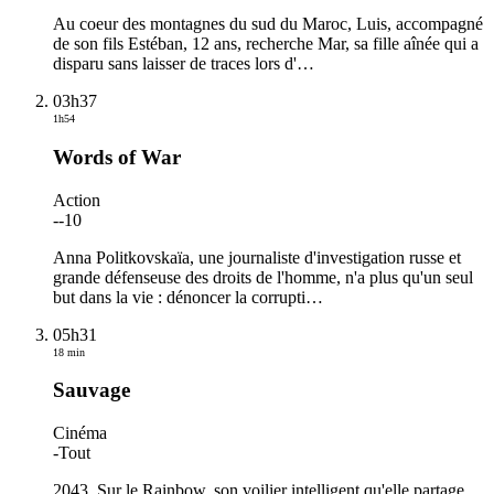
Au coeur des montagnes du sud du Maroc, Luis, accompagné
de son fils Estéban, 12 ans, recherche Mar, sa fille aînée qui a
disparu sans laisser de traces lors d'
…
03h37
1h54
Words of War
Action
-
-10
Anna Politkovskaïa, une journaliste d'investigation russe et
grande défenseuse des droits de l'homme, n'a plus qu'un seul
but dans la vie : dénoncer la corrupti
…
05h31
18 min
Sauvage
Cinéma
-
Tout
2043. Sur le Rainbow, son voilier intelligent qu'elle partage