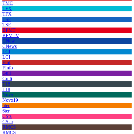
TMC
TFX
TFX
TSF
TSF
BFMT
BFMTV
CNew
CNews
LCI
LCI
FInf
FInfo
Gull
Gulli
T18
T18
Novo
Novo19
6ter
6ter
CSta
CStar
RMCS
RMCS