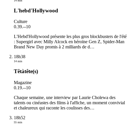
14 min
L'hebd'Hollywood
Culture
0.39.
-
-10
L'Hebd'Hollywood présente les plus gros blockbusters de l'été
: Supergirl avec Milly Alcock en héroïne Gen Z, Spider-Man
Brand New Day promis à 2 milliards de d
…
18h38
14 min
Têtàtête(s)
Magazine
0.19.
-
-10
Chaque semaine, une interview par Laurie Cholewa des
talents ou cinéastes des films à l'affiche, un moment convivial
et chaleureux qui raconte les coulisses des
…
18h52
55 min