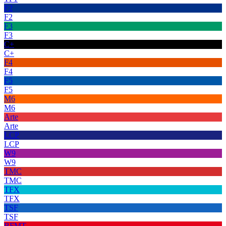
F2
F2
F3
F3
C+
C+
F4
F4
F5
F5
M6
M6
Arte
Arte
LCP
LCP
W9
W9
TMC
TMC
TFX
TFX
TSF
TSF
BFMT