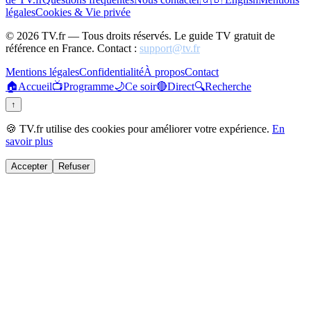
légales
Cookies & Vie privée
©
2026
TV.fr — Tous droits réservés. Le guide TV gratuit de
référence en France. Contact :
support@tv.fr
Mentions légales
Confidentialité
À propos
Contact
🏠
Accueil
📺
Programme
🌙
Ce soir
🔴
Direct
🔍
Recherche
↑
🍪 TV.fr utilise des cookies pour améliorer votre expérience.
En
savoir plus
Accepter
Refuser