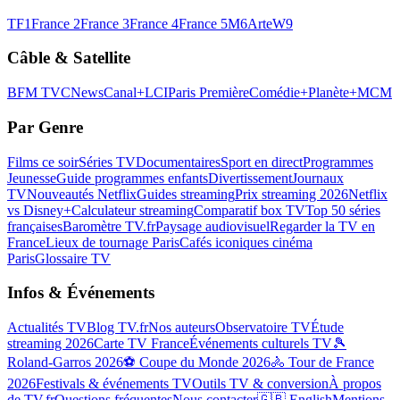
TF1
France 2
France 3
France 4
France 5
M6
Arte
W9
Câble & Satellite
BFM TV
CNews
Canal+
LCI
Paris Première
Comédie+
Planète+
MCM
Par Genre
Films ce soir
Séries TV
Documentaires
Sport en direct
Programmes
Jeunesse
Guide programmes enfants
Divertissement
Journaux
TV
Nouveautés Netflix
Guides streaming
Prix streaming 2026
Netflix
vs Disney+
Calculateur streaming
Comparatif box TV
Top 50 séries
françaises
Baromètre TV.fr
Paysage audiovisuel
Regarder la TV en
France
Lieux de tournage Paris
Cafés iconiques cinéma
Paris
Glossaire TV
Infos & Événements
Actualités TV
Blog TV.fr
Nos auteurs
Observatoire TV
Étude
streaming 2026
Carte TV France
Événements culturels TV
🎾
Roland-Garros 2026
⚽ Coupe du Monde 2026
🚴 Tour de France
2026
Festivals & événements TV
Outils TV & conversion
À propos
de TV.fr
Questions fréquentes
Nous contacter
🇬🇧 English
Mentions