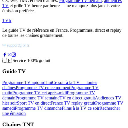
C8, W9, TMC et bien d'autres.
Programme TV demain
,
audiences
TV
et grille TV heure par heure — ne manquez plus jamais votre
émission préférée.
TV
fr
Le guide TV de référence en France. Programmes, direct et replay
de toutes les chaînes gratuitement.
✉ support@tv.fr
🇫🇷
Service 100% gratuit
Guide TV
Programme TV aujourd'hui
Ce soir à la TV — toutes
chaînes
Programme TV en ce moment
Programme TV
matin
Programme TV cet après-midi
Programme TV
demain
Programme TV semaine
TV en direct gratuit
Audiences TV
hier soir
Sport TV en direct
France TV replay gratuit
Programme TV
samedi
Programme TV dimanche
Films à la TV ce soir
Rechercher
une émission
Chaînes TNT