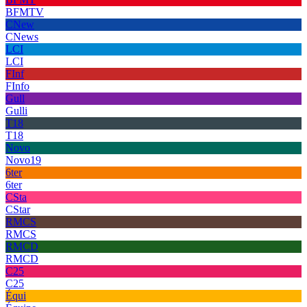
BFMTV
CNew
CNews
LCI
LCI
FInf
FInfo
Gull
Gulli
T18
T18
Novo
Novo19
6ter
6ter
CSta
CStar
RMCS
RMCS
RMCD
RMCD
C25
C25
Équi