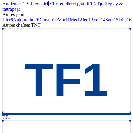
Audiences TV hier soir
🔴 TV en direct gratuit TNT
▶ Replay &
rattrapage
Autres jours
Hier
8
Aujourd'hui
9
Demain
10
Mar
11
Mer
12
Jeu
13
Ven
14
Sam
15
Dim
16
Autres chaînes
TNT
TF1