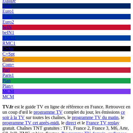
Équipe
Euro
Euro1
Euro
Euro2
beIN
beIN1
RMC1
RMC1
C+Sp
C+Spt
Com+
Com+
Pari
Paris1
Plan
Plan+
MCM
MCM
TV.fr
est le guide TV en ligne de référence en France. Retrouvez en
un coup d'œil le
programme TV
complet du jour, les émissions
ce
soir à la TV
sur toutes les chaînes, le
programme TV du matin
, le
programme TV cet après-midi
, le
direct
et le
France TV replay
gratuit. Chaînes TNT gratuites : TF1, France 2, France 3, M6, Arte,