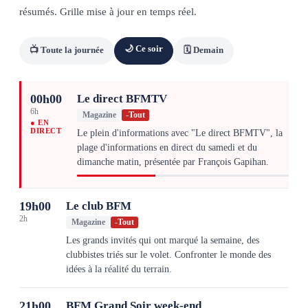
résumés. Grille mise à jour en temps réel.
🌙 Ce soir
📺 Toute la journée
🗓 Demain
00h00
Le direct BFMTV
6h
Magazine
-
Tout
● EN
DIRECT
Le plein d'informations avec "Le direct BFMTV", la
plage d'informations en direct du samedi et du
dimanche matin, présentée par François Gapihan.
19h00
Le club BFM
2h
Magazine
-
Tout
Les grands invités qui ont marqué la semaine, des
clubbistes triés sur le volet. Confronter le monde des
idées à la réalité du terrain.
21h00
BFM Grand Soir week-end