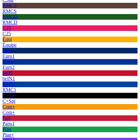
RMCS
RMCS
RMCD
RMCD
C25
C25
Équi
Équipe
Euro
Euro1
Euro
Euro2
beIN
beIN1
RMC1
RMC1
C+Sp
C+Spt
Com+
Com+
Pari
Paris1
Plan
Plan+