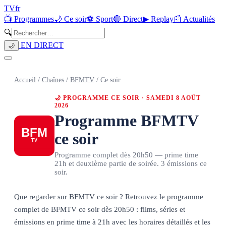
TV
fr
📺 Programmes
🌙 Ce soir
⚽ Sport
🔴 Direct
▶ Replay
📰 Actualités
🔍
EN DIRECT
🌙
Accueil
/
Chaînes
/
BFMTV
/
Ce soir
🌙 PROGRAMME CE SOIR ·
SAMEDI 8 AOÛT
2026
Programme
BFMTV
ce soir
Programme complet dès 20h50 — prime time
21h et deuxième partie de soirée.
3
émissions ce
soir.
Que regarder sur
BFMTV
ce soir ? Retrouvez le programme
complet de
BFMTV
ce soir dès 20h50 : films, séries et
émissions en prime time à 21h avec les horaires détaillés et les