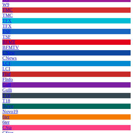
W9
TMC
TMC
TFX
TFX
TSF
TSF
BFMT
BFMTV
CNew
CNews
LCI
LCI
FInf
FInfo
Gull
Gulli
T18
T18
Novo
Novo19
6ter
6ter
CSta
CStar