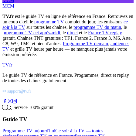
MCM
MCM
TV.fr
est le guide TV en ligne de référence en France. Retrouvez en
un coup d'œil le
programme TV
complet du jour, les émissions
ce
soir à la TV
sur toutes les chaînes, le
programme TV du matin
, le
programme TV cet après-midi
, le
direct
et le
France TV replay
gratuit. Chaînes TNT gratuites : TF1, France 2, France 3, M6, Arte,
C8, W9, TMC et bien d'autres.
Programme TV demain
,
audiences
TV
et grille TV heure par heure — ne manquez plus jamais votre
émission préférée.
TV
fr
Le guide TV de référence en France. Programmes, direct et replay
de toutes les chaînes gratuitement.
✉ support@tv.fr
🇫🇷
Service 100% gratuit
Guide TV
Programme TV aujourd'hui
Ce soir à la TV — toutes