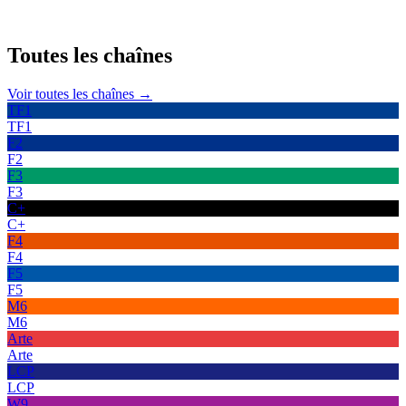
Toutes les
chaînes
Voir toutes les chaînes →
TF1
TF1
F2
F2
F3
F3
C+
C+
F4
F4
F5
F5
M6
M6
Arte
Arte
LCP
LCP
W9