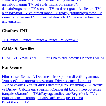
chaînes
Programme TV en ce moment
Programme TV
matin
Programme TV cet après-midi
Programme TV
demain
Programme TV semaine
TV en direct gratuit
Audiences TV
hier soir
Sport TV en direct
France TV replay gratuit
Programme TV
samedi
Programme TV dimanche
Films à la TV ce soir
Rechercher
une émission
Chaînes TNT
TF1
France 2
France 3
France 4
France 5
M6
Arte
W9
Câble & Satellite
BFM TV
CNews
Canal+
LCI
Paris Première
Comédie+
Planète+
MCM
Par Genre
Films ce soir
Séries TV
Documentaires
Sport en direct
Programmes
Jeunesse
Guide programmes enfants
Divertissement
Journaux
TV
Nouveautés Netflix
Guides streaming
Prix streaming 2026
Netflix
vs Disney+
Calculateur streaming
Comparatif box TV
Top 50 séries
françaises
Baromètre TV.fr
Paysage audiovisuel
Regarder la TV en
France
Lieux de tournage Paris
Cafés iconiques cinéma
Paris
Glossaire TV