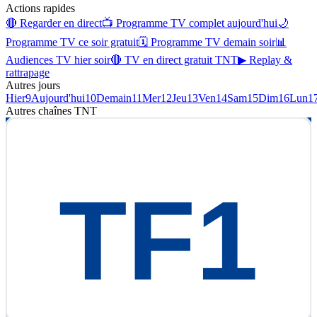
Actions rapides
🔴 Regarder en direct
📺 Programme TV complet aujourd'hui
🌙
Programme TV ce soir gratuit
🗓 Programme TV demain soir
📊
Audiences TV hier soir
🔴 TV en direct gratuit TNT
▶ Replay &
rattrapage
Autres jours
Hier
9
Aujourd'hui
10
Demain
11
Mer
12
Jeu
13
Ven
14
Sam
15
Dim
16
Lun
1
Autres chaînes
TNT