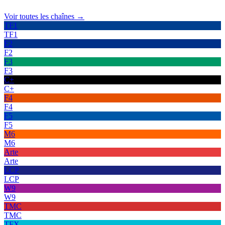
Voir toutes les chaînes →
TF1
TF1
F2
F2
F3
F3
C+
C+
F4
F4
F5
F5
M6
M6
Arte
Arte
LCP
LCP
W9
W9
TMC
TMC
TFX