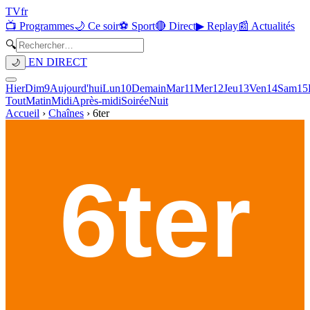
TV
fr
📺 Programmes
🌙 Ce soir
⚽ Sport
🔴 Direct
▶ Replay
📰 Actualités
🔍
EN DIRECT
🌙
Hier
Dim
9
Aujourd'hui
Lun
10
Demain
Mar
11
Mer
12
Jeu
13
Ven
14
Sam
15
Tout
Matin
Midi
Après-midi
Soirée
Nuit
Accueil
›
Chaînes
›
6ter