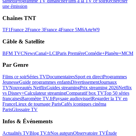
samedi
Programme TV dimanche
Films à la TV ce soir
Rechercher
une émission
Chaînes TNT
TF1
France 2
France 3
France 4
France 5
M6
Arte
W9
Câble & Satellite
BFM TV
CNews
Canal+
LCI
Paris Première
Comédie+
Planète+
MCM
Par Genre
Films ce soir
Séries TV
Documentaires
Sport en direct
Programmes
Jeunesse
Guide programmes enfants
Divertissement
Journaux
TV
Nouveautés Netflix
Guides streaming
Prix streaming 2026
Netflix
vs Disney+
Calculateur streaming
Comparatif box TV
Top 50 séries
françaises
Baromètre TV.fr
Paysage audiovisuel
Regarder la TV en
France
Lieux de tournage Paris
Cafés iconiques cinéma
Paris
Glossaire TV
Infos & Événements
Actualités TV
Blog TV.fr
Nos auteurs
Observatoire TV
Étude