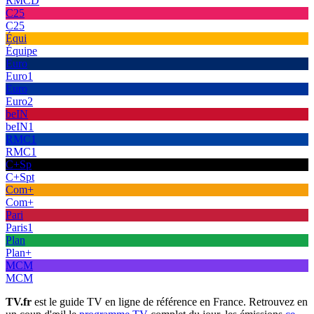
RMCD
C25
C25
Équi
Équipe
Euro
Euro1
Euro
Euro2
beIN
beIN1
RMC1
RMC1
C+Sp
C+Spt
Com+
Com+
Pari
Paris1
Plan
Plan+
MCM
MCM
TV.fr
est le guide TV en ligne de référence en France. Retrouvez en