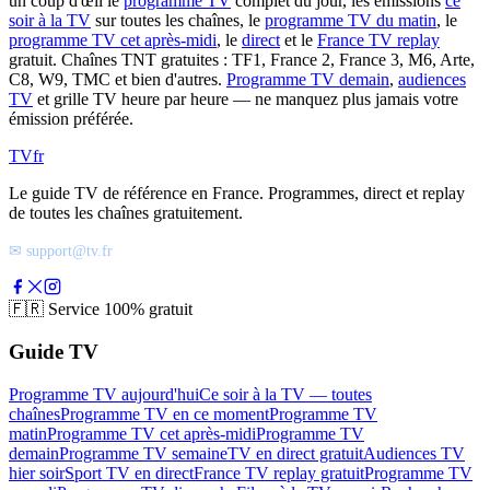
un coup d'œil le
programme TV
complet du jour, les émissions
ce
soir à la TV
sur toutes les chaînes, le
programme TV du matin
, le
programme TV cet après-midi
, le
direct
et le
France TV replay
gratuit. Chaînes TNT gratuites : TF1, France 2, France 3, M6, Arte,
C8, W9, TMC et bien d'autres.
Programme TV demain
,
audiences
TV
et grille TV heure par heure — ne manquez plus jamais votre
émission préférée.
TV
fr
Le guide TV de référence en France. Programmes, direct et replay
de toutes les chaînes gratuitement.
✉ support@tv.fr
🇫🇷
Service 100% gratuit
Guide TV
Programme TV aujourd'hui
Ce soir à la TV — toutes
chaînes
Programme TV en ce moment
Programme TV
matin
Programme TV cet après-midi
Programme TV
demain
Programme TV semaine
TV en direct gratuit
Audiences TV
hier soir
Sport TV en direct
France TV replay gratuit
Programme TV