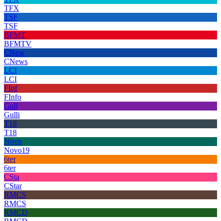
TFX
TSF
TSF
BFMT
BFMTV
CNew
CNews
LCI
LCI
FInf
FInfo
Gull
Gulli
T18
T18
Novo
Novo19
6ter
6ter
CSta
CStar
RMCS
RMCS
RMCD