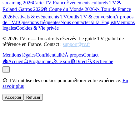
streaming 2026
Carte TV France
Événements culturels TV
🎾
Roland-Garros 2026
⚽ Coupe du Monde 2026
🚴 Tour de France
2026
Festivals & événements TV
Outils TV & conversion
À propos
de TV.fr
Questions fréquentes
Nous contacter
🇬🇧 English
Mentions
légales
Cookies & Vie privée
©
2026
TV.fr — Tous droits réservés. Le guide TV gratuit de
référence en France. Contact :
support@tv.fr
Mentions légales
Confidentialité
À propos
Contact
🏠
Accueil
📺
Programme
🌙
Ce soir
🔴
Direct
🔍
Recherche
↑
🍪 TV.fr utilise des cookies pour améliorer votre expérience.
En
savoir plus
Accepter
Refuser