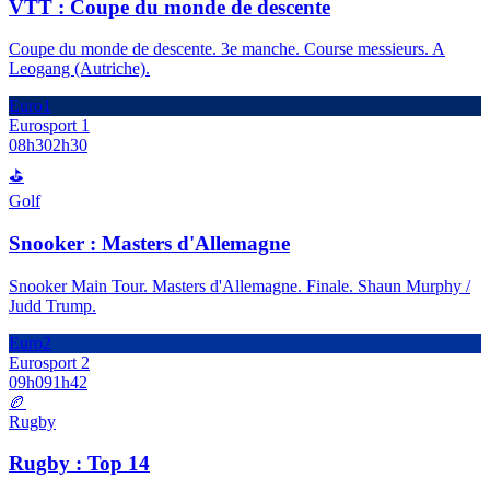
VTT : Coupe du monde de descente
Coupe du monde de descente. 3e manche. Course messieurs. A
Leogang (Autriche).
Euro1
Eurosport 1
08h30
2h30
⛳
Golf
Snooker : Masters d'Allemagne
Snooker Main Tour. Masters d'Allemagne. Finale. Shaun Murphy /
Judd Trump.
Euro2
Eurosport 2
09h09
1h42
🏉
Rugby
Rugby : Top 14