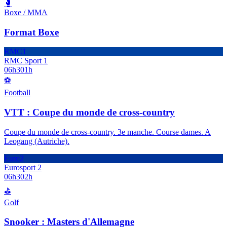
🥊
Boxe / MMA
Format Boxe
RMC1
RMC Sport 1
06h30
1h
⚽
Football
VTT : Coupe du monde de cross-country
Coupe du monde de cross-country. 3e manche. Course dames. A
Leogang (Autriche).
Euro2
Eurosport 2
06h30
2h
⛳
Golf
Snooker : Masters d'Allemagne