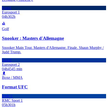
Euro1
Eurosport 1
04h30
2h
⛳
Golf
Snooker : Masters d'Allemagne
Snooker Main Tour. Masters d'Allemagne. Finale. Shaun Murphy /
Judd Trump.
Euro2
Eurosport 2
04h45
45 min
🥊
Boxe / MMA
Format UFC
RMC1
RMC Sport 1
05h30
1h