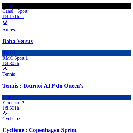
C+Spt
Canal+ Sport
16h15
1h15
🏆
Autres
Baba Versus
RMC1
RMC Sport 1
16h30
2h
🎾
Tennis
Tennis : Tournoi ATP du Queen's
Euro2
Eurosport 2
16h30
1h
🚴
Cyclisme
Cyclisme : Copenhagen Sprint