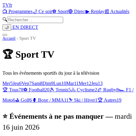
TV
fr
📺 Programmes
🌙 Ce soir
⚽ Sport
🔴 Direct
▶ Replay
📰 Actualités
🔍
EN DIRECT
🌙
Accueil
›
Sport TV
🏆
Sport TV
Tous les événements sportifs du jour à la télévision
Mer
5
Jeu
6
Ven
7
Sam
8
Dim
9
Lun
10
Mar
11
Mer
12
Jeu
13
🏆 Tous
78
⚽
Football
20
🎾
Tennis
5
🚴
Cyclisme
2
🏉
Rugby
8
🏎️
F1 /
Moto
6
⛳
Golf
6
🥊
Boxe / MMA
11
⛷️
Ski / Hiver
1
🏆
Autres
19
⭐ Événements à ne pas manquer —
mardi
16 juin 2026