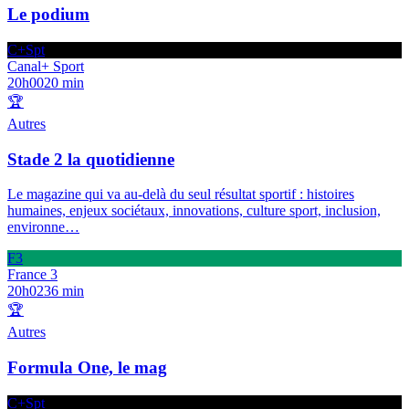
Le podium
C+Spt
Canal+ Sport
20h00
20 min
🏆
Autres
Stade 2 la quotidienne
Le magazine qui va au-delà du seul résultat sportif : histoires
humaines, enjeux sociétaux, innovations, culture sport, inclusion,
environne
…
F3
France 3
20h02
36 min
🏆
Autres
Formula One, le mag
C+Spt