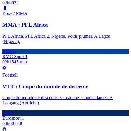
02h00
2h
🥊
Boxe / MMA
MMA : PFL Africa
PFL Africa. PFL Africa 2. Nigeria. Poids plumes. A Lagos
(Nigeria).
RMC1
RMC Sport 1
02h15
45 min
⚽
Football
VTT : Coupe du monde de descente
Coupe du monde de descente. 3e manche. Course dames. A
Leogang (Autriche).
Euro1
Eurosport 1
03h00
1h30
⚽