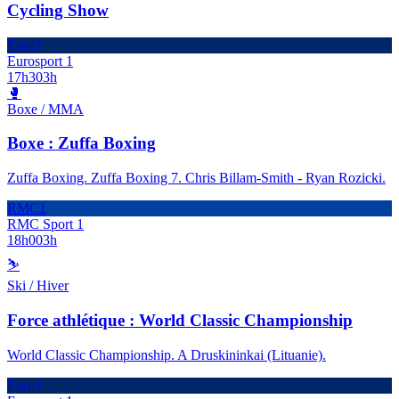
Cycling Show
Euro1
Eurosport 1
17h30
3h
🥊
Boxe / MMA
Boxe : Zuffa Boxing
Zuffa Boxing. Zuffa Boxing 7. Chris Billam-Smith - Ryan Rozicki.
RMC1
RMC Sport 1
18h00
3h
⛷️
Ski / Hiver
Force athlétique : World Classic Championship
World Classic Championship. A Druskininkai (Lituanie).
Euro1