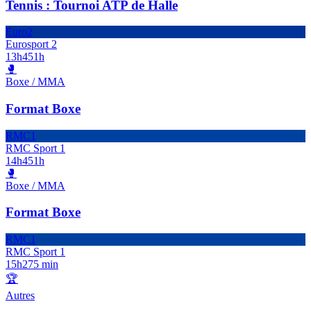
Tennis : Tournoi ATP de Halle
Euro2
Eurosport 2
13h45
1h
🥊
Boxe / MMA
Format Boxe
RMC1
RMC Sport 1
14h45
1h
🥊
Boxe / MMA
Format Boxe
RMC1
RMC Sport 1
15h27
5 min
🏆
Autres