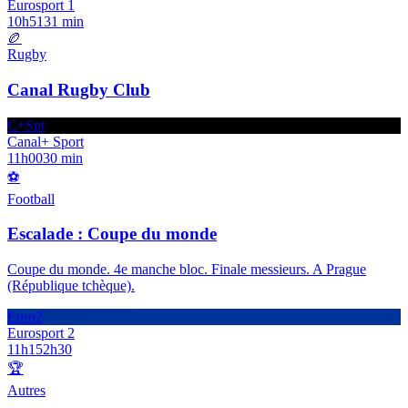
Eurosport 1
10h51
31 min
🏉
Rugby
Canal Rugby Club
C+Spt
Canal+ Sport
11h00
30 min
⚽
Football
Escalade : Coupe du monde
Coupe du monde. 4e manche bloc. Finale messieurs. A Prague
(République tchèque).
Euro2
Eurosport 2
11h15
2h30
🏆
Autres