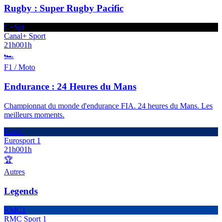
Rugby : Super Rugby Pacific
C+Spt
Canal+ Sport
21h00
1h
🏎️
F1 / Moto
Endurance : 24 Heures du Mans
Championnat du monde d'endurance FIA. 24 heures du Mans. Les
meilleurs moments.
Euro1
Eurosport 1
21h00
1h
🏆
Autres
Legends
RMC1
RMC Sport 1