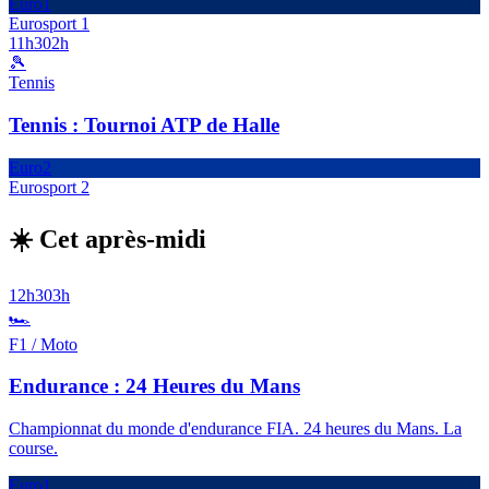
Euro1
Eurosport 1
11h30
2h
🎾
Tennis
Tennis : Tournoi ATP de Halle
Euro2
Eurosport 2
☀️ Cet après-midi
12h30
3h
🏎️
F1 / Moto
Endurance : 24 Heures du Mans
Championnat du monde d'endurance FIA. 24 heures du Mans. La
course.
Euro1