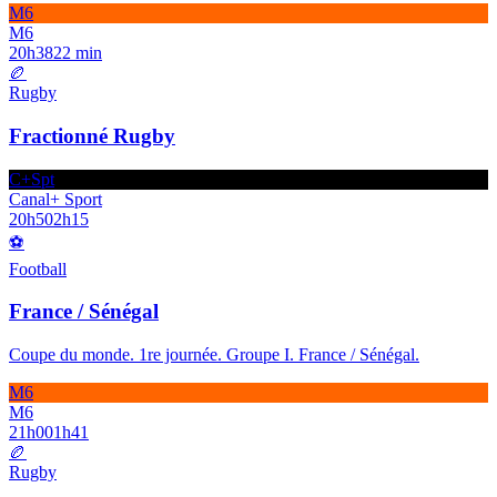
M6
M6
20h38
22 min
🏉
Rugby
Fractionné Rugby
C+Spt
Canal+ Sport
20h50
2h15
⚽
Football
France / Sénégal
Coupe du monde. 1re journée. Groupe I. France / Sénégal.
M6
M6
21h00
1h41
🏉
Rugby