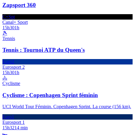
Zapsport 360
C+Spt
Canal+ Sport
15h30
1h
🎾
Tennis
Tennis : Tournoi ATP du Queen's
Euro2
Eurosport 2
15h30
1h
🚴
Cyclisme
Cyclisme : Copenhagen Sprint féminin
UCI World Tour Féminin. Copenhagen Sprint. La course (156 km).
Euro1
Eurosport 1
15h32
14 min
🏎️