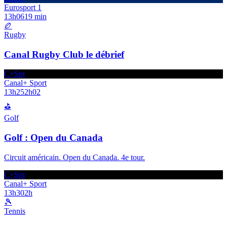
Eurosport 1
13h06
19 min
🏉
Rugby
Canal Rugby Club le débrief
C+Spt
Canal+ Sport
13h25
2h02
⛳
Golf
Golf : Open du Canada
Circuit américain. Open du Canada. 4e tour.
C+Spt
Canal+ Sport
13h30
2h
🎾
Tennis