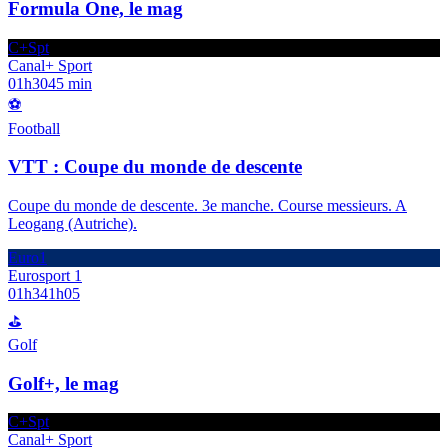
Formula One, le mag
C+Spt
Canal+ Sport
01h30
45 min
⚽
Football
VTT : Coupe du monde de descente
Coupe du monde de descente. 3e manche. Course messieurs. A
Leogang (Autriche).
Euro1
Eurosport 1
01h34
1h05
⛳
Golf
Golf+, le mag
C+Spt
Canal+ Sport