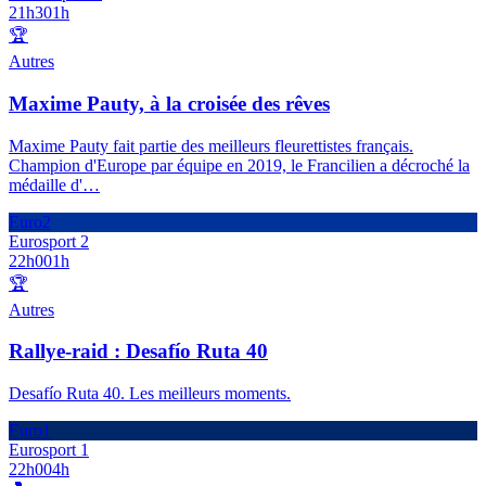
21h30
1h
🏆
Autres
Maxime Pauty, à la croisée des rêves
Maxime Pauty fait partie des meilleurs fleurettistes français.
Champion d'Europe par équipe en 2019, le Francilien a décroché la
médaille d'
…
Euro2
Eurosport 2
22h00
1h
🏆
Autres
Rallye-raid : Desafío Ruta 40
Desafío Ruta 40. Les meilleurs moments.
Euro1
Eurosport 1
22h00
4h