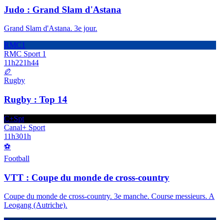
Judo : Grand Slam d'Astana
Grand Slam d'Astana. 3e jour.
RMC1
RMC Sport 1
11h22
1h44
🏉
Rugby
Rugby : Top 14
C+Spt
Canal+ Sport
11h30
1h
⚽
Football
VTT : Coupe du monde de cross-country
Coupe du monde de cross-country. 3e manche. Course messieurs. A
Leogang (Autriche).