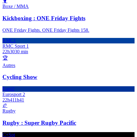
🥊
Boxe / MMA
Kickboxing : ONE Friday Fights
ONE Friday Fights. ONE Friday Fights 158.
RMC1
RMC Sport 1
22h30
30 min
🏆
Autres
Cycling Show
Euro2
Eurosport 2
22h41
1h41
🏉
Rugby
Rugby : Super Rugby Pacific
C+Spt