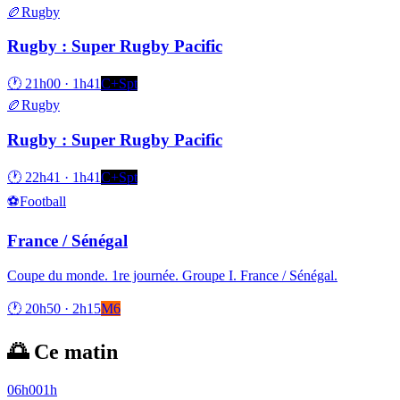
🏉
Rugby
Rugby : Super Rugby Pacific
🕐
21h00
·
1h41
C+Spt
🏉
Rugby
Rugby : Super Rugby Pacific
🕐
22h41
·
1h41
C+Spt
⚽
Football
France / Sénégal
Coupe du monde. 1re journée. Groupe I. France / Sénégal.
🕐
20h50
·
2h15
M6
🌅 Ce matin
06h00
1h