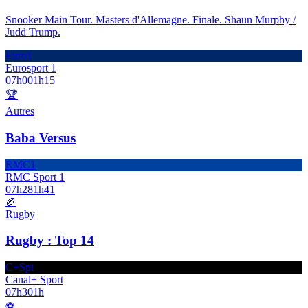
Snooker Main Tour. Masters d'Allemagne. Finale. Shaun Murphy /
Judd Trump.
Euro1
Eurosport 1
07h00
1h15
🏆
Autres
Baba Versus
RMC1
RMC Sport 1
07h28
1h41
🏉
Rugby
Rugby : Top 14
C+Spt
Canal+ Sport
07h30
1h
⚽