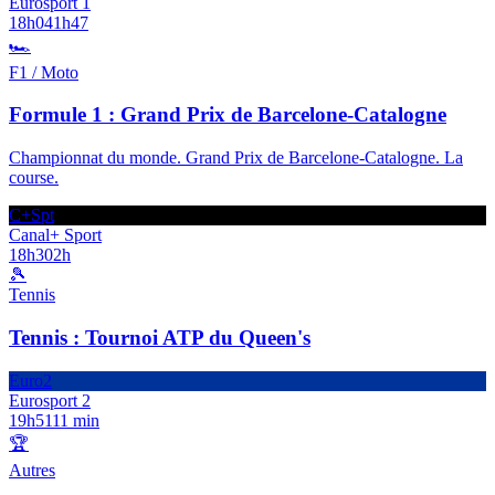
Eurosport 1
18h04
1h47
🏎️
F1 / Moto
Formule 1 : Grand Prix de Barcelone-Catalogne
Championnat du monde. Grand Prix de Barcelone-Catalogne. La
course.
C+Spt
Canal+ Sport
18h30
2h
🎾
Tennis
Tennis : Tournoi ATP du Queen's
Euro2
Eurosport 2
19h51
11 min
🏆
Autres