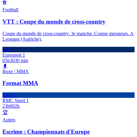
⚽
Football
VTT : Coupe du monde de cross-country
Coupe du monde de cross-country. 3e manche. Course messieurs. A
Leogang (Autriche).
Euro1
Eurosport 1
05h30
30 min
🥊
Boxe / MMA
Format MMA
RMC1
RMC Sport 1
23h00
2h
🏆
Autres
Escrime : Championnats d'Europe