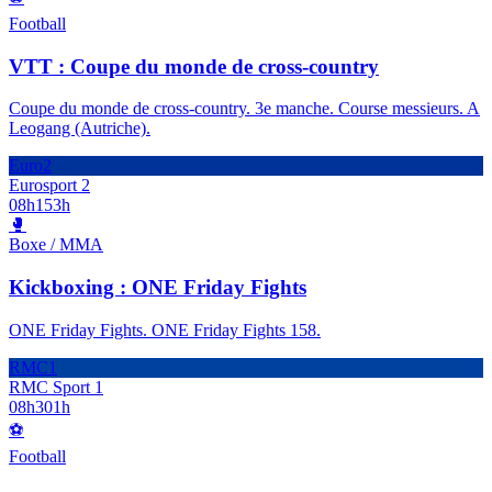
Football
VTT : Coupe du monde de cross-country
Coupe du monde de cross-country. 3e manche. Course messieurs. A
Leogang (Autriche).
Euro2
Eurosport 2
08h15
3h
🥊
Boxe / MMA
Kickboxing : ONE Friday Fights
ONE Friday Fights. ONE Friday Fights 158.
RMC1
RMC Sport 1
08h30
1h
⚽
Football