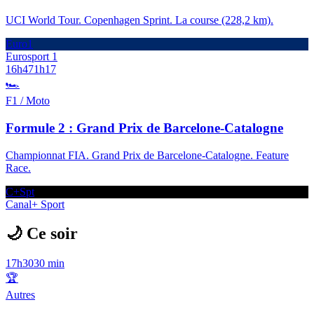
UCI World Tour. Copenhagen Sprint. La course (228,2 km).
Euro1
Eurosport 1
16h47
1h17
🏎️
F1 / Moto
Formule 2 : Grand Prix de Barcelone-Catalogne
Championnat FIA. Grand Prix de Barcelone-Catalogne. Feature
Race.
C+Spt
Canal+ Sport
🌙 Ce soir
17h30
30 min
🏆
Autres