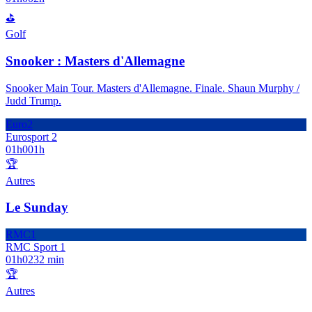
⛳
Golf
Snooker : Masters d'Allemagne
Snooker Main Tour. Masters d'Allemagne. Finale. Shaun Murphy /
Judd Trump.
Euro2
Eurosport 2
01h00
1h
🏆
Autres
Le Sunday
RMC1
RMC Sport 1
01h02
32 min
🏆
Autres