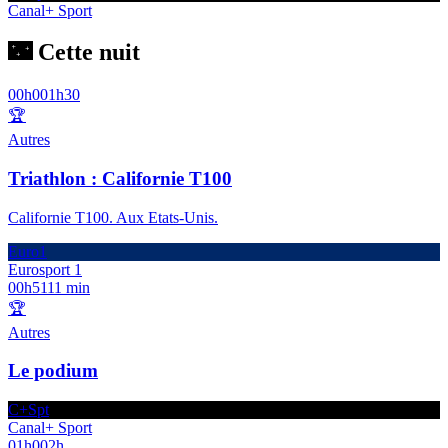
Canal+ Sport
🌃 Cette nuit
00h00
1h30
🏆
Autres
Triathlon : Californie T100
Californie T100. Aux Etats-Unis.
Euro1
Eurosport 1
00h51
11 min
🏆
Autres
Le podium
C+Spt
Canal+ Sport
01h00
2h