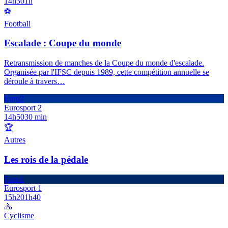
14h30
1h
⚽
Football
Escalade : Coupe du monde
Retransmission de manches de la Coupe du monde d'escalade.
Organisée par l'IFSC depuis 1989, cette compétition annuelle se
déroule à travers
…
Euro2
Eurosport 2
14h50
30 min
🏆
Autres
Les rois de la pédale
Euro1
Eurosport 1
15h20
1h40
🚴
Cyclisme