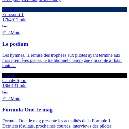
Euro1
Eurosport 1
17h49
12 min
🏎️
F1 / Moto
Le podium
Les hymnes, la remise des trophées aux pilotes ayant terminé aux
trois premières places, le traditionnel champagne qui coule à flots :
toute
…
C+Spt
Canal+ Sport
18h01
31 min
🏎️
F1 / Moto
Formula One, le mag
Formula One, le mag présente les actualités de la Formule 1.
Derniers résultats, prochaines courses, interviews des pilotes,