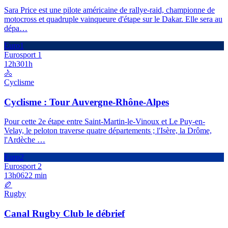
Sara Price est une pilote américaine de rallye-raid, championne de
motocross et quadruple vainqueure d'étape sur le Dakar. Elle sera au
dépa
…
Euro1
Eurosport 1
12h30
1h
🚴
Cyclisme
Cyclisme : Tour Auvergne-Rhône-Alpes
Pour cette 2e étape entre Saint-Martin-le-Vinoux et Le Puy-en-
Velay, le peloton traverse quatre départements ; l'Isère, la Drôme,
l'Ardèche
…
Euro2
Eurosport 2
13h06
22 min
🏉
Rugby
Canal Rugby Club le débrief