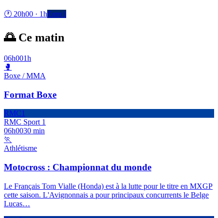
🕐
20h00
·
1h
Euro1
🌅 Ce matin
06h00
1h
🥊
Boxe / MMA
Format Boxe
RMC1
RMC Sport 1
06h00
30 min
🏃
Athlétisme
Motocross : Championnat du monde
Le Français Tom Vialle (Honda) est à la lutte pour le titre en MXGP
cette saison. L'Avignonnais a pour principaux concurrents le Belge
Lucas
…