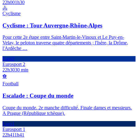
22h00
1h30
🚴
Cyclisme
Cyclisme : Tour Auvergne-Rhône-Alpes
Pour cette 2e étape entre Saint-Martin-le-Vinoux et Le Puy-en-
Velay, le peloton traverse quatre départements ; l'Isère, la Drôme,
l'Ardèche
…
Euro2
Eurosport 2
22h30
30 min
⚽
Football
Escalade : Coupe du monde
Coupe du monde. 2e manche difficulté. Finale dames et messieurs.
A Prague (République tchèque).
Euro1
Eurosport 1
22h41
1h41