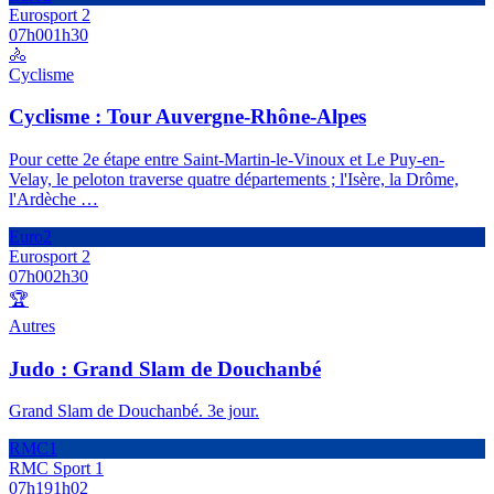
Eurosport 2
07h00
1h30
🚴
Cyclisme
Cyclisme : Tour Auvergne-Rhône-Alpes
Pour cette 2e étape entre Saint-Martin-le-Vinoux et Le Puy-en-
Velay, le peloton traverse quatre départements ; l'Isère, la Drôme,
l'Ardèche
…
Euro2
Eurosport 2
07h00
2h30
🏆
Autres
Judo : Grand Slam de Douchanbé
Grand Slam de Douchanbé. 3e jour.
RMC1
RMC Sport 1
07h19
1h02