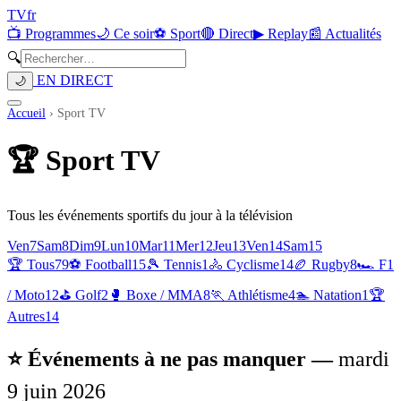
TV
fr
📺 Programmes
🌙 Ce soir
⚽ Sport
🔴 Direct
▶ Replay
📰 Actualités
🔍
EN DIRECT
🌙
Accueil
›
Sport TV
🏆
Sport TV
Tous les événements sportifs du jour à la télévision
Ven
7
Sam
8
Dim
9
Lun
10
Mar
11
Mer
12
Jeu
13
Ven
14
Sam
15
🏆 Tous
79
⚽
Football
15
🎾
Tennis
1
🚴
Cyclisme
14
🏉
Rugby
8
🏎️
F1
/ Moto
12
⛳
Golf
2
🥊
Boxe / MMA
8
🏃
Athlétisme
4
🏊
Natation
1
🏆
Autres
14
⭐ Événements à ne pas manquer —
mardi
9 juin 2026