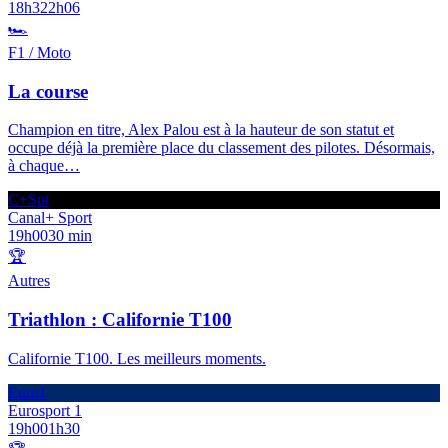
18h32
2h06
🏎️
F1 / Moto
La course
Champion en titre, Alex Palou est à la hauteur de son statut et
occupe déjà la première place du classement des pilotes. Désormais,
à chaque
…
C+Spt
Canal+ Sport
19h00
30 min
🏆
Autres
Triathlon : Californie T100
Californie T100. Les meilleurs moments.
Euro1
Eurosport 1
19h00
1h30