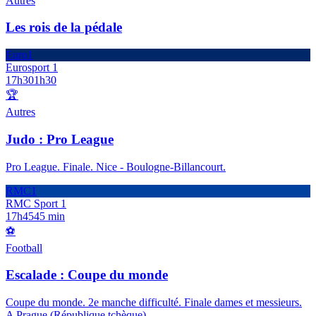
Autres
Les rois de la pédale
Euro1
Eurosport 1
17h30
1h30
🏆
Autres
Judo : Pro League
Pro League. Finale. Nice - Boulogne-Billancourt.
RMC1
RMC Sport 1
17h45
45 min
⚽
Football
Escalade : Coupe du monde
Coupe du monde. 2e manche difficulté. Finale dames et messieurs.
A Prague (République tchèque).