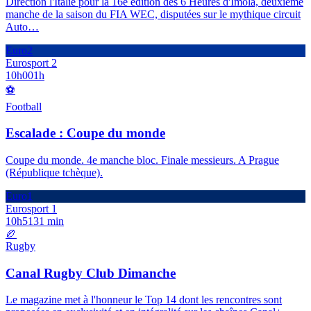
Direction l'Italie pour la 16e édition des 6 Heures d'Imola, deuxième
manche de la saison du FIA WEC, disputées sur le mythique circuit
Auto
…
Euro2
Eurosport 2
10h00
1h
⚽
Football
Escalade : Coupe du monde
Coupe du monde. 4e manche bloc. Finale messieurs. A Prague
(République tchèque).
Euro1
Eurosport 1
10h51
31 min
🏉
Rugby
Canal Rugby Club Dimanche
Le magazine met à l'honneur le Top 14 dont les rencontres sont