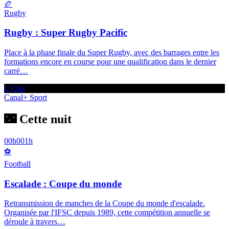
🏉
Rugby
Rugby : Super Rugby Pacific
Place à la phase finale du Super Rugby, avec des barrages entre les
formations encore en course pour une qualification dans le dernier
carré
…
C+Spt
Canal+ Sport
🌃 Cette nuit
00h00
1h
⚽
Football
Escalade : Coupe du monde
Retransmission de manches de la Coupe du monde d'escalade.
Organisée par l'IFSC depuis 1989, cette compétition annuelle se
déroule à travers
…