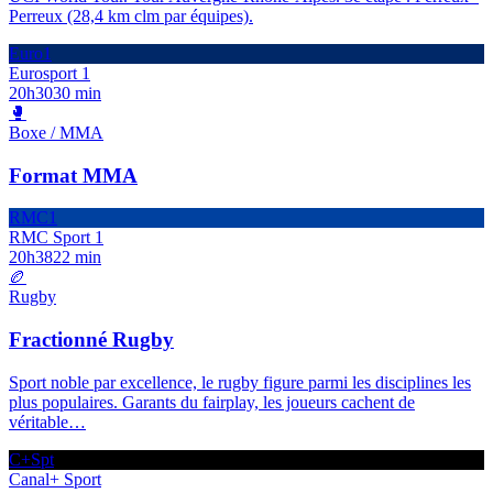
Perreux (28,4 km clm par équipes).
Euro1
Eurosport 1
20h30
30 min
🥊
Boxe / MMA
Format MMA
RMC1
RMC Sport 1
20h38
22 min
🏉
Rugby
Fractionné Rugby
Sport noble par excellence, le rugby figure parmi les disciplines les
plus populaires. Garants du fairplay, les joueurs cachent de
véritable
…
C+Spt
Canal+ Sport