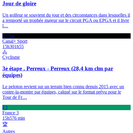
Jour de gloire
Un golfeur se souvient du jour et des circonstances dans lesquelles il
a remporté un trophée majeur sur le circuit PGA ou EPGA et il livre
l
…
C+Spt
Canal+ Sport
15h30
1h55
🚴
Cyclisme
3e étape . Perreux - Perreux (28,4 km clm par
équipes)
Le peloton revient sur un terrain bien connu depuis 2015 avec un
contre‑la‑montre par équipes, calqué sur le format prévu pour le
Tour de Fr
…
F3
France 3
15h57
6 min
🏆
Autres