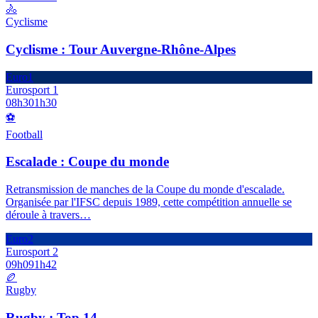
🚴
Cyclisme
Cyclisme : Tour Auvergne-Rhône-Alpes
Euro1
Eurosport 1
08h30
1h30
⚽
Football
Escalade : Coupe du monde
Retransmission de manches de la Coupe du monde d'escalade.
Organisée par l'IFSC depuis 1989, cette compétition annuelle se
déroule à travers
…
Euro2
Eurosport 2
09h09
1h42
🏉
Rugby
Rugby : Top 14