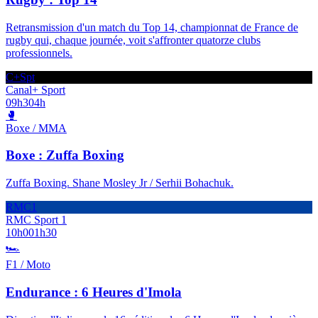
Retransmission d'un match du Top 14, championnat de France de
rugby qui, chaque journée, voit s'affronter quatorze clubs
professionnels.
C+Spt
Canal+ Sport
09h30
4h
🥊
Boxe / MMA
Boxe : Zuffa Boxing
Zuffa Boxing. Shane Mosley Jr / Serhii Bohachuk.
RMC1
RMC Sport 1
10h00
1h30
🏎️
F1 / Moto
Endurance : 6 Heures d'Imola