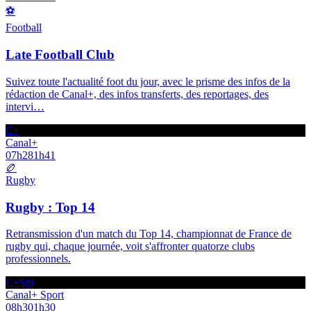
⚽
Football
Late Football Club
Suivez toute l'actualité foot du jour, avec le prisme des infos de la
rédaction de Canal+, des infos transferts, des reportages, des
intervi
…
C+
Canal+
07h28
1h41
🏉
Rugby
Rugby : Top 14
Retransmission d'un match du Top 14, championnat de France de
rugby qui, chaque journée, voit s'affronter quatorze clubs
professionnels.
C+Spt
Canal+ Sport
08h30
1h30