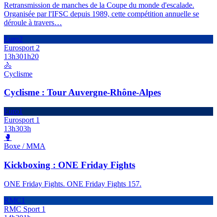
Retransmission de manches de la Coupe du monde d'escalade.
Organisée par l'IFSC depuis 1989, cette compétition annuelle se
déroule à travers
…
Euro2
Eurosport 2
13h30
1h20
🚴
Cyclisme
Cyclisme : Tour Auvergne-Rhône-Alpes
Euro1
Eurosport 1
13h30
3h
🥊
Boxe / MMA
Kickboxing : ONE Friday Fights
ONE Friday Fights. ONE Friday Fights 157.
RMC1
RMC Sport 1