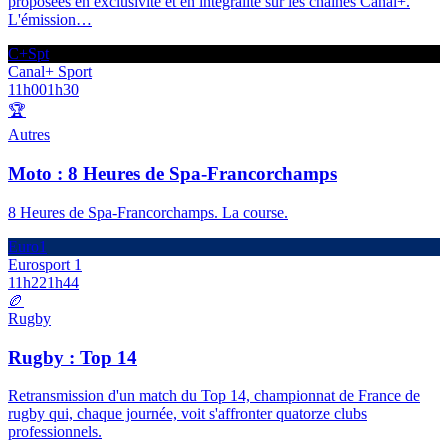
proposées en exclusivité et en intégralité sur les chaînes Canal+.
L'émission
…
C+Spt
Canal+ Sport
11h00
1h30
🏆
Autres
Moto : 8 Heures de Spa-Francorchamps
8 Heures de Spa-Francorchamps. La course.
Euro1
Eurosport 1
11h22
1h44
🏉
Rugby
Rugby : Top 14
Retransmission d'un match du Top 14, championnat de France de
rugby qui, chaque journée, voit s'affronter quatorze clubs
professionnels.