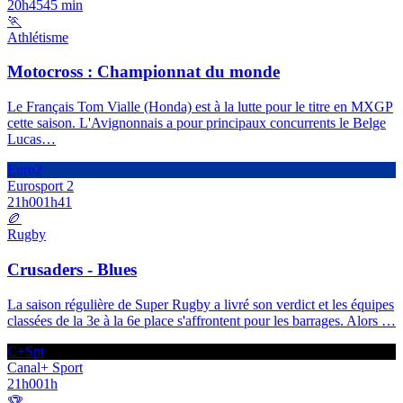
20h45
45 min
🏃
Athlétisme
Motocross : Championnat du monde
Le Français Tom Vialle (Honda) est à la lutte pour le titre en MXGP
cette saison. L'Avignonnais a pour principaux concurrents le Belge
Lucas
…
Euro2
Eurosport 2
21h00
1h41
🏉
Rugby
Crusaders - Blues
La saison régulière de Super Rugby a livré son verdict et les équipes
classées de la 3e à la 6e place s'affrontent pour les barrages. Alors
…
C+Spt
Canal+ Sport
21h00
1h
🏆