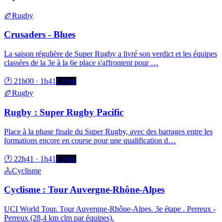
🏉
Rugby
Crusaders - Blues
La saison régulière de Super Rugby a livré son verdict et les équipes
classées de la 3e à la 6e place s'affrontent pour
…
🕐
21h00
·
1h41
C+Spt
🏉
Rugby
Rugby : Super Rugby Pacific
Place à la phase finale du Super Rugby, avec des barrages entre les
formations encore en course pour une qualification d
…
🕐
22h41
·
1h41
C+Spt
🚴
Cyclisme
Cyclisme : Tour Auvergne-Rhône-Alpes
UCI World Tour. Tour Auvergne-Rhône-Alpes. 3e étape . Perreux -
Perreux (28,4 km clm par équipes).