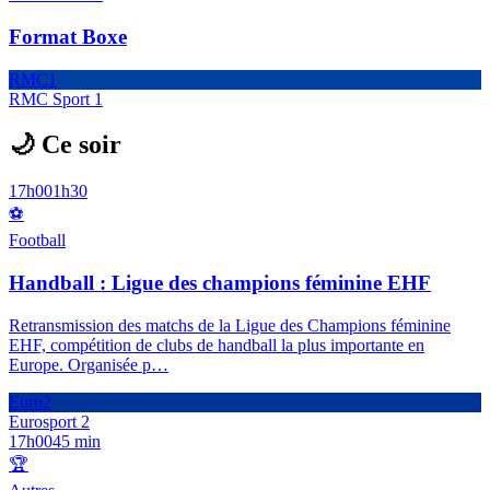
Format Boxe
RMC1
RMC Sport 1
🌙 Ce soir
17h00
1h30
⚽
Football
Handball : Ligue des champions féminine EHF
Retransmission des matchs de la Ligue des Champions féminine
EHF, compétition de clubs de handball la plus importante en
Europe. Organisée p
…
Euro2
Eurosport 2
17h00
45 min
🏆