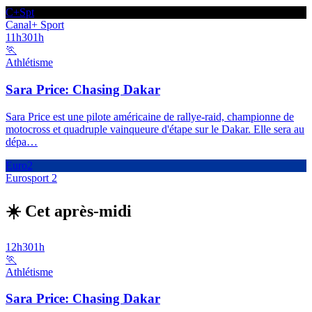
C+Spt
Canal+ Sport
11h30
1h
🏃
Athlétisme
Sara Price: Chasing Dakar
Sara Price est une pilote américaine de rallye-raid, championne de
motocross et quadruple vainqueure d'étape sur le Dakar. Elle sera au
dépa
…
Euro2
Eurosport 2
☀️ Cet après-midi
12h30
1h
🏃
Athlétisme
Sara Price: Chasing Dakar