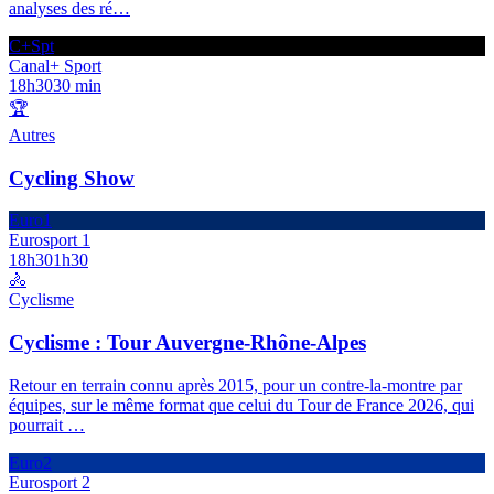
analyses des ré
…
C+Spt
Canal+ Sport
18h30
30 min
🏆
Autres
Cycling Show
Euro1
Eurosport 1
18h30
1h30
🚴
Cyclisme
Cyclisme : Tour Auvergne-Rhône-Alpes
Retour en terrain connu après 2015, pour un contre-la-montre par
équipes, sur le même format que celui du Tour de France 2026, qui
pourrait
…
Euro2
Eurosport 2