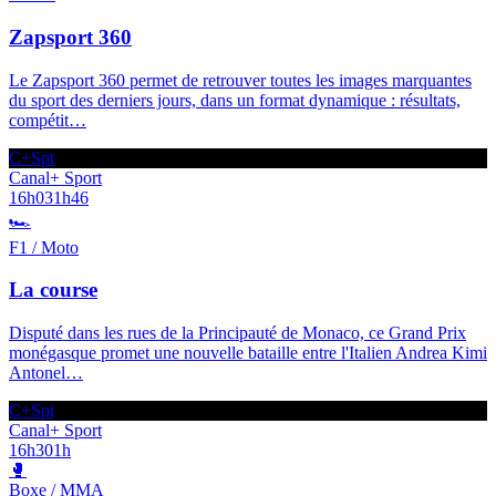
Zapsport 360
Le Zapsport 360 permet de retrouver toutes les images marquantes
du sport des derniers jours, dans un format dynamique : résultats,
compétit
…
C+Spt
Canal+ Sport
16h03
1h46
🏎️
F1 / Moto
La course
Disputé dans les rues de la Principauté de Monaco, ce Grand Prix
monégasque promet une nouvelle bataille entre l'Italien Andrea Kimi
Antonel
…
C+Spt
Canal+ Sport
16h30
1h
🥊
Boxe / MMA