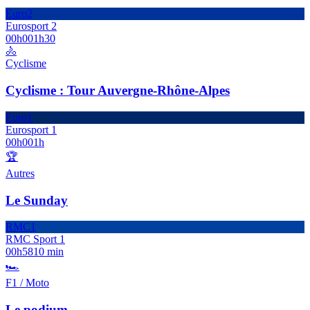
Euro2
Eurosport 2
00h00
1h30
🚴
Cyclisme
Cyclisme : Tour Auvergne-Rhône-Alpes
Euro1
Eurosport 1
00h00
1h
🏆
Autres
Le Sunday
RMC1
RMC Sport 1
00h58
10 min
🏎️
F1 / Moto
Le podium