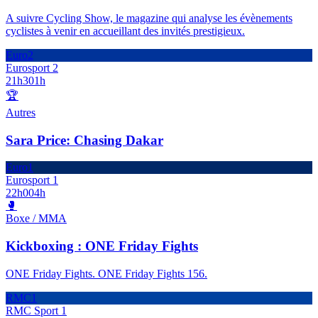
A suivre Cycling Show, le magazine qui analyse les évènements
cyclistes à venir en accueillant des invités prestigieux.
Euro2
Eurosport 2
21h30
1h
🏆
Autres
Sara Price: Chasing Dakar
Euro1
Eurosport 1
22h00
4h
🥊
Boxe / MMA
Kickboxing : ONE Friday Fights
ONE Friday Fights. ONE Friday Fights 156.
RMC1
RMC Sport 1