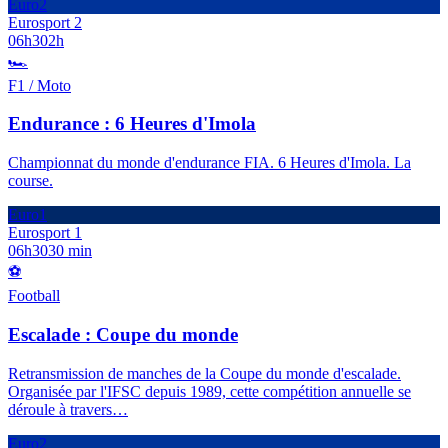
Euro2
Eurosport 2
06h30
2h
🏎️
F1 / Moto
Endurance : 6 Heures d'Imola
Championnat du monde d'endurance FIA. 6 Heures d'Imola. La
course.
Euro1
Eurosport 1
06h30
30 min
⚽
Football
Escalade : Coupe du monde
Retransmission de manches de la Coupe du monde d'escalade.
Organisée par l'IFSC depuis 1989, cette compétition annuelle se
déroule à travers
…
Euro2