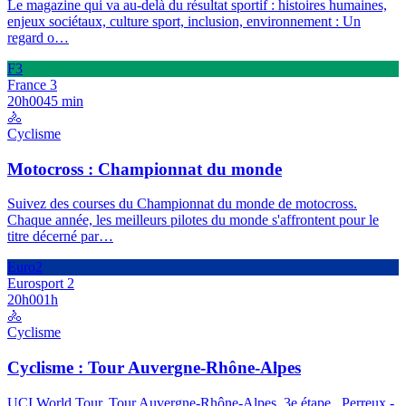
Le magazine qui va au-delà du résultat sportif : histoires humaines,
enjeux sociétaux, culture sport, inclusion, environnement : Un
regard o
…
F3
France 3
20h00
45 min
🚴
Cyclisme
Motocross : Championnat du monde
Suivez des courses du Championnat du monde de motocross.
Chaque année, les meilleurs pilotes du monde s'affrontent pour le
titre décerné par
…
Euro2
Eurosport 2
20h00
1h
🚴
Cyclisme
Cyclisme : Tour Auvergne-Rhône-Alpes
UCI World Tour. Tour Auvergne-Rhône-Alpes. 3e étape . Perreux -