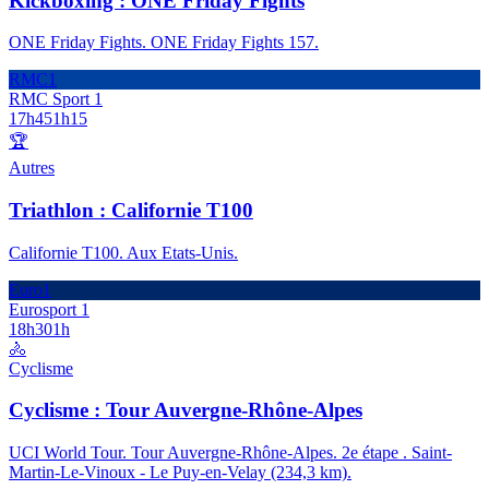
Kickboxing : ONE Friday Fights
ONE Friday Fights. ONE Friday Fights 157.
RMC1
RMC Sport 1
17h45
1h15
🏆
Autres
Triathlon : Californie T100
Californie T100. Aux Etats-Unis.
Euro1
Eurosport 1
18h30
1h
🚴
Cyclisme
Cyclisme : Tour Auvergne-Rhône-Alpes
UCI World Tour. Tour Auvergne-Rhône-Alpes. 2e étape . Saint-
Martin-Le-Vinoux - Le Puy-en-Velay (234,3 km).