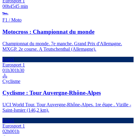
Eurosport 1
00h45
45 min
🏎️
F1 / Moto
Motocross : Championnat du monde
Championnat du monde. 7e manche. Grand Prix d'Allemagne.
MXGP. 2e course. A Teutschenthal (Allemagne).
Euro1
Eurosport 1
01h30
1h30
🚴
Cyclisme
Cyclisme : Tour Auvergne-Rhône-Alpes
UCI World Tour. Tour Auvergne-Rhône-Alpes. 1re étape . Vizille -
Saint-Ismier (146,2 km).
Euro1
Eurosport 1
02h00
1h