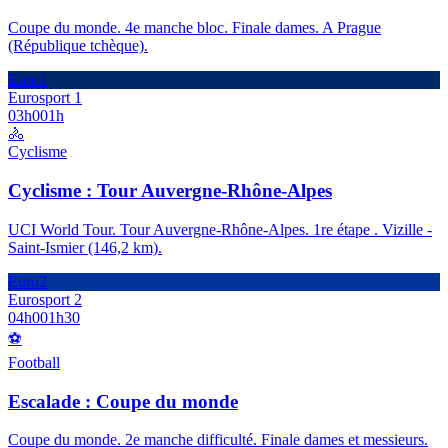
Coupe du monde. 4e manche bloc. Finale dames. A Prague
(République tchèque).
Euro1
Eurosport 1
03h00
1h
🚴
Cyclisme
Cyclisme : Tour Auvergne-Rhône-Alpes
UCI World Tour. Tour Auvergne-Rhône-Alpes. 1re étape . Vizille -
Saint-Ismier (146,2 km).
Euro2
Eurosport 2
04h00
1h30
⚽
Football
Escalade : Coupe du monde
Coupe du monde. 2e manche difficulté. Finale dames et messieurs.