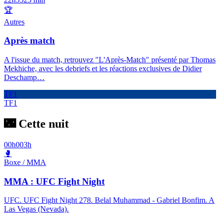
🏆
Autres
Après match
A l'issue du match, retrouvez "L'Après-Match" présenté par Thomas
Mekhiche, avec les debriefs et les réactions exclusives de Didier
Deschamp
…
TF1
TF1
🌃 Cette nuit
00h00
3h
🥊
Boxe / MMA
MMA : UFC Fight Night
UFC. UFC Fight Night 278. Belal Muhammad - Gabriel Bonfim. A
Las Vegas (Nevada).