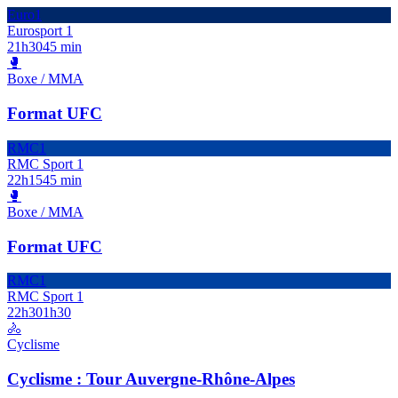
Euro1
Eurosport 1
21h30
45 min
🥊
Boxe / MMA
Format UFC
RMC1
RMC Sport 1
22h15
45 min
🥊
Boxe / MMA
Format UFC
RMC1
RMC Sport 1
22h30
1h30
🚴
Cyclisme
Cyclisme : Tour Auvergne-Rhône-Alpes