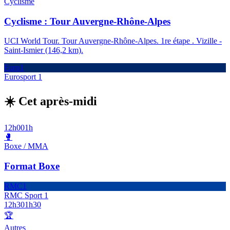
Cyclisme
Cyclisme : Tour Auvergne-Rhône-Alpes
UCI World Tour. Tour Auvergne-Rhône-Alpes. 1re étape . Vizille -
Saint-Ismier (146,2 km).
Euro1
Eurosport 1
☀️ Cet après-midi
12h00
1h
🥊
Boxe / MMA
Format Boxe
RMC1
RMC Sport 1
12h30
1h30
🏆
Autres