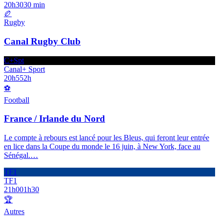
20h30
30 min
🏉
Rugby
Canal Rugby Club
C+Spt
Canal+ Sport
20h55
2h
⚽
Football
France / Irlande du Nord
Le compte à rebours est lancé pour les Bleus, qui feront leur entrée
en lice dans la Coupe du monde le 16 juin, à New York, face au
Sénégal.
…
TF1
TF1
21h00
1h30
🏆
Autres