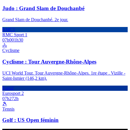
Judo : Grand Slam de Douchanbé
Grand Slam de Douchanbé. 2e jour.
RMC1
RMC Sport 1
07h00
1h30
🚴
Cyclisme
Cyclisme : Tour Auvergne-Rhône-Alpes
UCI World Tour. Tour Auvergne-Rhône-Alpes. 1re étape . Vizille -
Saint-Ismier (146,2 km).
Euro2
Eurosport 2
07h27
2h
🎾
Tennis
Golf : US Open féminin