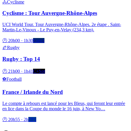
🚴
Cyclisme
Cyclisme : Tour Auvergne-Rhône-Alpes
UCI World Tour. Tour Auvergne-Rhône-Alpes. 2e étape . Saint-
Martin-Le-Vinoux - Le Puy-en-Velay (234,3 km).
🕐
20h00
·
1h30
Euro1
🏉
Rugby
Rugby : Top 14
🕐
21h00
·
1h41
C+Spt
⚽
Football
France / Irlande du Nord
Le compte à rebours est lancé pour les Bleus, qui feront leur entrée
en lice dans la Coupe du monde le 16 juin, à New Yo
…
🕐
20h55
·
2h
TF1