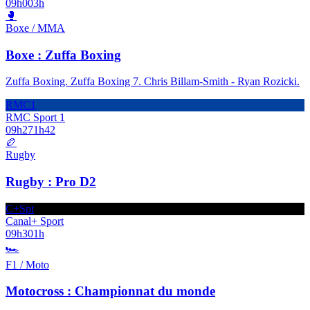
09h00
3h
🥊
Boxe / MMA
Boxe : Zuffa Boxing
Zuffa Boxing. Zuffa Boxing 7. Chris Billam-Smith - Ryan Rozicki.
RMC1
RMC Sport 1
09h27
1h42
🏉
Rugby
Rugby : Pro D2
C+Spt
Canal+ Sport
09h30
1h
🏎️
F1 / Moto
Motocross : Championnat du monde