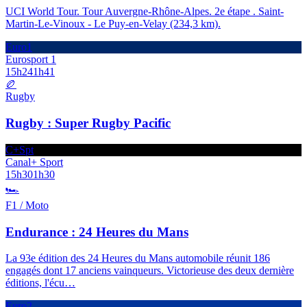
UCI World Tour. Tour Auvergne-Rhône-Alpes. 2e étape . Saint-
Martin-Le-Vinoux - Le Puy-en-Velay (234,3 km).
Euro1
Eurosport 1
15h24
1h41
🏉
Rugby
Rugby : Super Rugby Pacific
C+Spt
Canal+ Sport
15h30
1h30
🏎️
F1 / Moto
Endurance : 24 Heures du Mans
La 93e édition des 24 Heures du Mans automobile réunit 186
engagés dont 17 anciens vainqueurs. Victorieuse des deux dernière
éditions, l'écu
…
Euro2