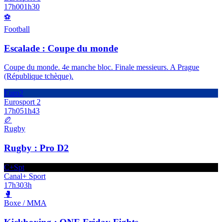
17h00
1h30
⚽
Football
Escalade : Coupe du monde
Coupe du monde. 4e manche bloc. Finale messieurs. A Prague
(République tchèque).
Euro2
Eurosport 2
17h05
1h43
🏉
Rugby
Rugby : Pro D2
C+Spt
Canal+ Sport
17h30
3h
🥊
Boxe / MMA