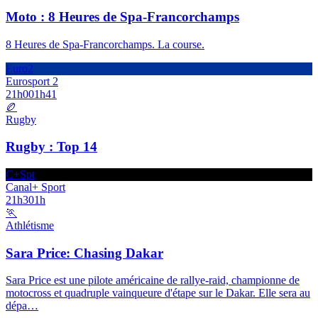
Moto : 8 Heures de Spa-Francorchamps
8 Heures de Spa-Francorchamps. La course.
Euro2
Eurosport 2
21h00
1h41
🏉
Rugby
Rugby : Top 14
C+Spt
Canal+ Sport
21h30
1h
🏃
Athlétisme
Sara Price: Chasing Dakar
Sara Price est une pilote américaine de rallye-raid, championne de
motocross et quadruple vainqueure d'étape sur le Dakar. Elle sera au
dépa
…