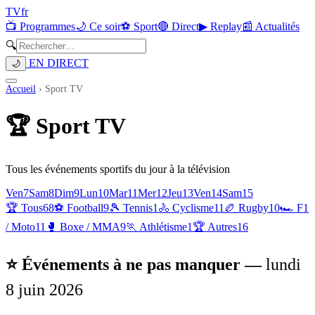
TV
fr
📺 Programmes
🌙 Ce soir
⚽ Sport
🔴 Direct
▶ Replay
📰 Actualités
🔍
EN DIRECT
🌙
Accueil
›
Sport TV
🏆
Sport TV
Tous les événements sportifs du jour à la télévision
Ven
7
Sam
8
Dim
9
Lun
10
Mar
11
Mer
12
Jeu
13
Ven
14
Sam
15
🏆 Tous
68
⚽
Football
9
🎾
Tennis
1
🚴
Cyclisme
11
🏉
Rugby
10
🏎️
F1
/ Moto
11
🥊
Boxe / MMA
9
🏃
Athlétisme
1
🏆
Autres
16
⭐ Événements à ne pas manquer —
lundi
8 juin 2026