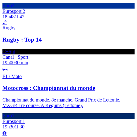
Euro2
Eurosport 2
18h48
1h42
🏉
Rugby
Rugby : Top 14
C+Spt
Canal+ Sport
19h00
30 min
🏎️
F1 / Moto
Motocross : Championnat du monde
Championnat du monde. 8e manche. Grand Prix de Lettonie.
MXGP. 1re course. A Kegums (Lettonie).
Euro1
Eurosport 1
19h30
1h30
⚽