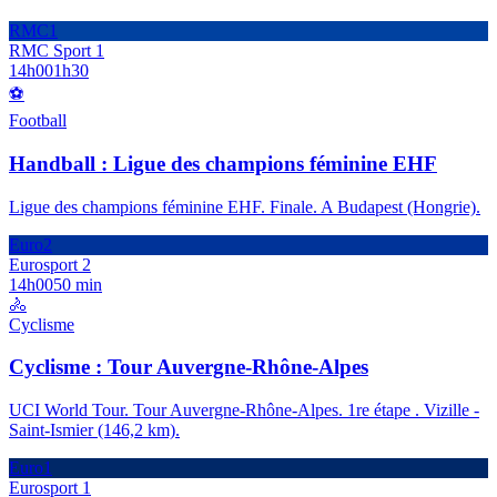
RMC1
RMC Sport 1
14h00
1h30
⚽
Football
Handball : Ligue des champions féminine EHF
Ligue des champions féminine EHF. Finale. A Budapest (Hongrie).
Euro2
Eurosport 2
14h00
50 min
🚴
Cyclisme
Cyclisme : Tour Auvergne-Rhône-Alpes
UCI World Tour. Tour Auvergne-Rhône-Alpes. 1re étape . Vizille -
Saint-Ismier (146,2 km).
Euro1
Eurosport 1