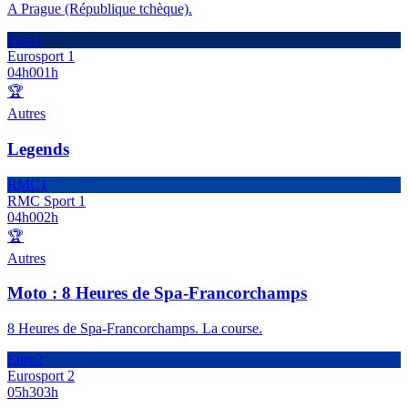
A Prague (République tchèque).
Euro1
Eurosport 1
04h00
1h
🏆
Autres
Legends
RMC1
RMC Sport 1
04h00
2h
🏆
Autres
Moto : 8 Heures de Spa-Francorchamps
8 Heures de Spa-Francorchamps. La course.
Euro2
Eurosport 2
05h30
3h