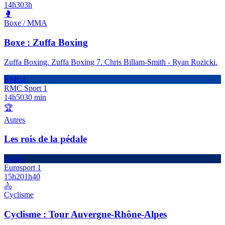
14h30
3h
🥊
Boxe / MMA
Boxe : Zuffa Boxing
Zuffa Boxing. Zuffa Boxing 7. Chris Billam-Smith - Ryan Rozicki.
RMC1
RMC Sport 1
14h50
30 min
🏆
Autres
Les rois de la pédale
Euro1
Eurosport 1
15h20
1h40
🚴
Cyclisme
Cyclisme : Tour Auvergne-Rhône-Alpes