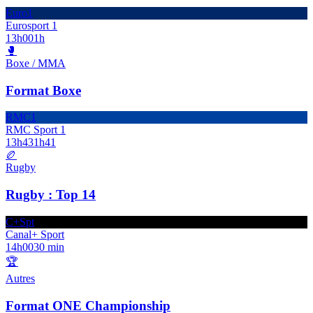
Euro1
Eurosport 1
13h00
1h
🥊
Boxe / MMA
Format Boxe
RMC1
RMC Sport 1
13h43
1h41
🏉
Rugby
Rugby : Top 14
C+Spt
Canal+ Sport
14h00
30 min
🏆
Autres
Format ONE Championship