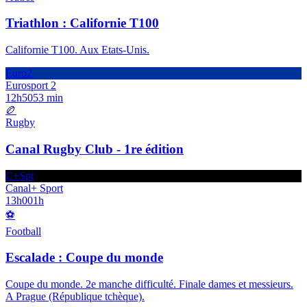
Triathlon : Californie T100
Californie T100. Aux Etats-Unis.
Euro2
Eurosport 2
12h50
53 min
🏉
Rugby
Canal Rugby Club - 1re édition
C+Spt
Canal+ Sport
13h00
1h
⚽
Football
Escalade : Coupe du monde
Coupe du monde. 2e manche difficulté. Finale dames et messieurs.
A Prague (République tchèque).