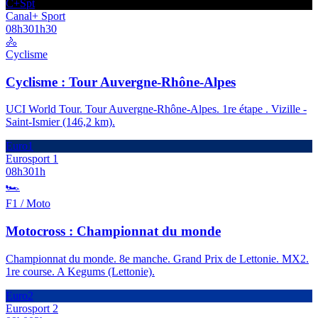
C+Spt
Canal+ Sport
08h30
1h30
🚴
Cyclisme
Cyclisme : Tour Auvergne-Rhône-Alpes
UCI World Tour. Tour Auvergne-Rhône-Alpes. 1re étape . Vizille -
Saint-Ismier (146,2 km).
Euro1
Eurosport 1
08h30
1h
🏎️
F1 / Moto
Motocross : Championnat du monde
Championnat du monde. 8e manche. Grand Prix de Lettonie. MX2.
1re course. A Kegums (Lettonie).
Euro2
Eurosport 2