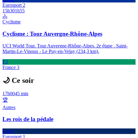
Eurosport 2
15h30
1h55
🚴
Cyclisme
Cyclisme : Tour Auvergne-Rhône-Alpes
UCI World Tour. Tour Auvergne-Rhône-Alpes. 2e étape . Saint-
Martin-Le-Vinoux - Le Puy-en-Velay (234,3 km).
F3
France 3
🌙 Ce soir
17h00
45 min
🏆
Autres
Les rois de la pédale
Euro1
Eurosport 1