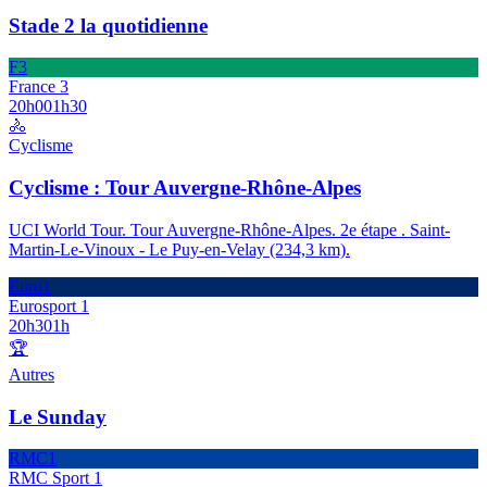
Stade 2 la quotidienne
F3
France 3
20h00
1h30
🚴
Cyclisme
Cyclisme : Tour Auvergne-Rhône-Alpes
UCI World Tour. Tour Auvergne-Rhône-Alpes. 2e étape . Saint-
Martin-Le-Vinoux - Le Puy-en-Velay (234,3 km).
Euro1
Eurosport 1
20h30
1h
🏆
Autres
Le Sunday
RMC1
RMC Sport 1