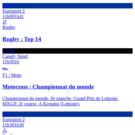
Euro2
Eurosport 2
11h09
1h41
🏉
Rugby
Rugby : Top 14
C+Spt
Canal+ Sport
11h30
1h
🏎️
F1 / Moto
Motocross : Championnat du monde
Championnat du monde. 8e manche. Grand Prix de Lettonie.
MXGP. 2e course. A Kegums (Lettonie).
Euro2
Eurosport 2
11h30
1h30
🚴