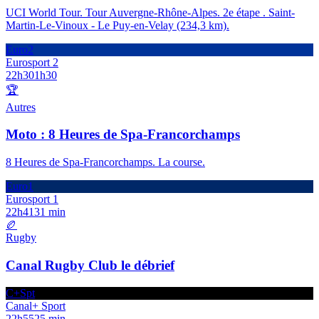
UCI World Tour. Tour Auvergne-Rhône-Alpes. 2e étape . Saint-
Martin-Le-Vinoux - Le Puy-en-Velay (234,3 km).
Euro2
Eurosport 2
22h30
1h30
🏆
Autres
Moto : 8 Heures de Spa-Francorchamps
8 Heures de Spa-Francorchamps. La course.
Euro1
Eurosport 1
22h41
31 min
🏉
Rugby
Canal Rugby Club le débrief
C+Spt
Canal+ Sport
22h55
25 min