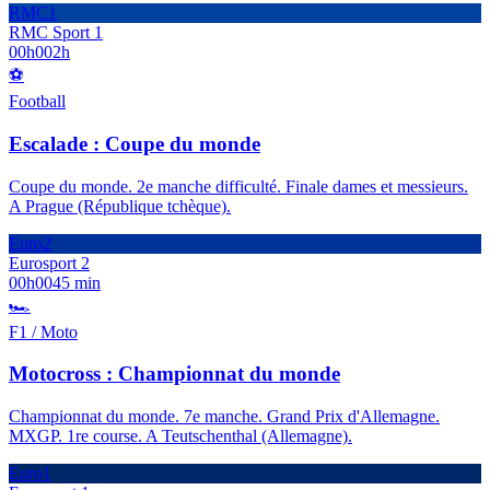
RMC1
RMC Sport 1
00h00
2h
⚽
Football
Escalade : Coupe du monde
Coupe du monde. 2e manche difficulté. Finale dames et messieurs.
A Prague (République tchèque).
Euro2
Eurosport 2
00h00
45 min
🏎️
F1 / Moto
Motocross : Championnat du monde
Championnat du monde. 7e manche. Grand Prix d'Allemagne.
MXGP. 1re course. A Teutschenthal (Allemagne).
Euro1