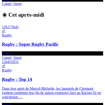
Canal+ Sport
☀️ Cet après-midi
12h17
1h41
🏉
Rugby
Rugby : Super Rugby Pacific
C+Spt
Canal+ Sport
12h45
1h51
🏉
Rugby
Rugby : Top 14
Dans leur antre de Marcel-Michelin, les Jaunards de Clermont
veulent confirmer leur fin de saison explosive face au Racing 92 en
conclusion
…
C+Spt