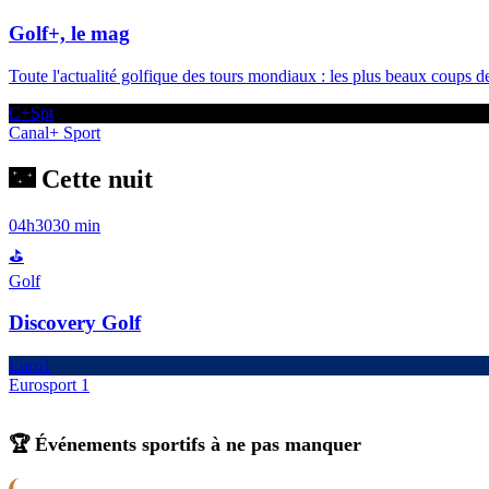
Golf+, le mag
Toute l'actualité golfique des tours mondiaux : les plus beaux coups des
C+Spt
Canal+ Sport
🌃 Cette nuit
04h30
30 min
⛳
Golf
Discovery Golf
Euro1
Eurosport 1
🏆 Événements sportifs à ne pas manquer