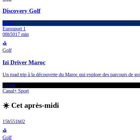
Discovery Golf
Euro1
Eurosport 1
08h50
17 min
⛳
Golf
Izi Driver Maroc
Un road trip à la découverte du Maroc qui explore des parcours de golf
C+Spt
Canal+ Sport
☀️ Cet après-midi
15h55
1h02
⛳
Golf