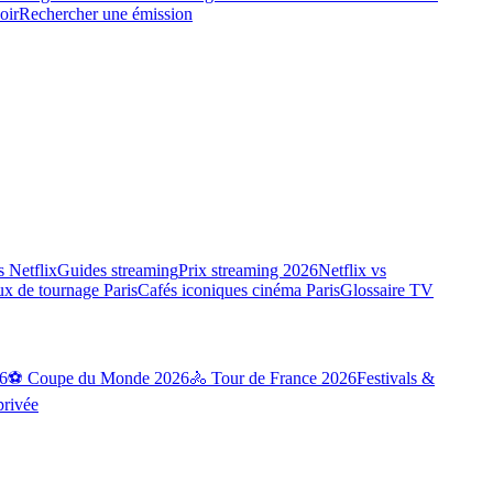
oir
Rechercher une émission
 Netflix
Guides streaming
Prix streaming 2026
Netflix vs
ux de tournage Paris
Cafés iconiques cinéma Paris
Glossaire TV
6
⚽ Coupe du Monde 2026
🚴 Tour de France 2026
Festivals &
privée