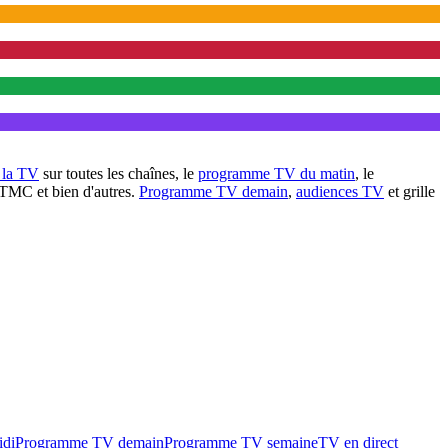
à la TV
sur toutes les chaînes, le
programme TV du matin
, le
 TMC et bien d'autres.
Programme TV demain
,
audiences TV
et grille
idi
Programme TV demain
Programme TV semaine
TV en direct