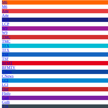
M6
M6
Arte
Arte
LCP
LCP
W9
W9
TMC
TMC
TFX
TFX
TSF
TSF
BFMT
BFMTV
CNew
CNews
LCI
LCI
FInf
FInfo
Gull
Gulli
T18