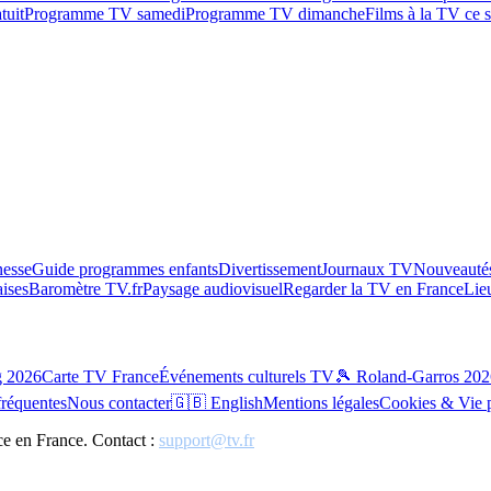
tuit
Programme TV samedi
Programme TV dimanche
Films à la TV ce s
esse
Guide programmes enfants
Divertissement
Journaux TV
Nouveautés
aises
Baromètre TV.fr
Paysage audiovisuel
Regarder la TV en France
Lie
g 2026
Carte TV France
Événements culturels TV
🎾 Roland-Garros 202
fréquentes
Nous contacter
🇬🇧 English
Mentions légales
Cookies & Vie 
ce en France. Contact :
support@tv.fr