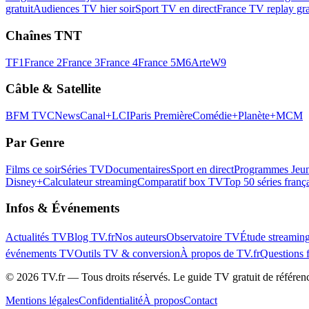
gratuit
Audiences TV hier soir
Sport TV en direct
France TV replay gra
Chaînes TNT
TF1
France 2
France 3
France 4
France 5
M6
Arte
W9
Câble & Satellite
BFM TV
CNews
Canal+
LCI
Paris Première
Comédie+
Planète+
MCM
Par Genre
Films ce soir
Séries TV
Documentaires
Sport en direct
Programmes Jeun
Disney+
Calculateur streaming
Comparatif box TV
Top 50 séries franç
Infos & Événements
Actualités TV
Blog TV.fr
Nos auteurs
Observatoire TV
Étude streamin
événements TV
Outils TV & conversion
À propos de TV.fr
Questions 
©
2026
TV.fr — Tous droits réservés. Le guide TV gratuit de référen
Mentions légales
Confidentialité
À propos
Contact