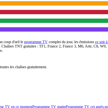
un coup d'œil le
programme TV
complet du jour, les émissions
ce soir 
. Chaînes TNT gratuites : TF1, France 2, France 3, M6, Arte, C8, W9,
e.
outes les chaînes gratuitement.
me TV en ce moment
Programme TV matin
Programme TV cet après-m