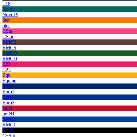
T18
Novo
Novo19
6ter
6ter
CSta
CStar
RMCS
RMCS
RMCD
RMCD
C25
C25
Équi
Équipe
Euro
Euro1
Euro
Euro2
beIN
beIN1
RMC1
RMC1
C+Sp
C+Spt