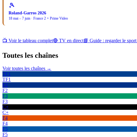
🎾
Roland-Garros 2026
18 mai – 7 juin · France 2 + Prime Video
📺 Voir le tableau complet
🔴 TV en direct
📘 Guide : regarder le sport
Toutes les
chaînes
Voir toutes les chaînes →
TF1
TF1
F2
F2
F3
F3
C+
C+
F4
F4
F5
F5