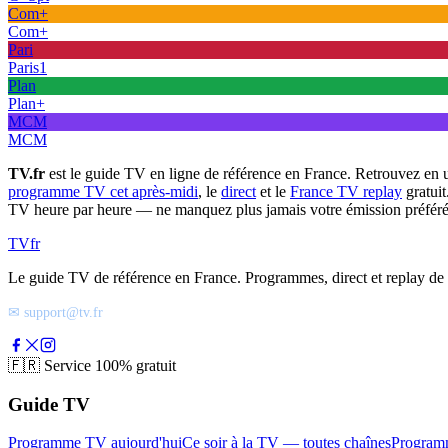
Com+
Com+
Pari
Paris1
Plan
Plan+
MCM
MCM
TV.fr
est le guide TV en ligne de référence en France. Retrouvez en 
programme TV cet après-midi
, le
direct
et le
France TV replay
gratuit
TV heure par heure — ne manquez plus jamais votre émission préféré
TV
fr
Le guide TV de référence en France. Programmes, direct et replay de t
✉ support@tv.fr
🇫🇷
Service 100% gratuit
Guide TV
Programme TV aujourd'hui
Ce soir à la TV — toutes chaînes
Program