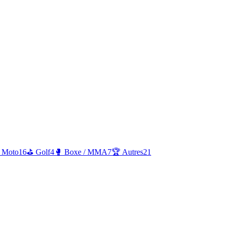
/ Moto
16
⛳
Golf
4
🥊
Boxe / MMA
7
🏆
Autres
21