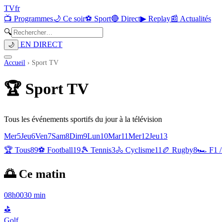
TV
fr
📺 Programmes
🌙 Ce soir
⚽ Sport
🔴 Direct
▶ Replay
📰 Actualités
🔍
EN DIRECT
🌙
Accueil
›
Sport TV
🏆
Sport TV
Tous les événements sportifs du jour à la télévision
Mer
5
Jeu
6
Ven
7
Sam
8
Dim
9
Lun
10
Mar
11
Mer
12
Jeu
13
🏆 Tous
89
⚽
Football
19
🎾
Tennis
3
🚴
Cyclisme
11
🏉
Rugby
8
🏎️
F1 
🌅 Ce matin
08h00
30 min
⛳
Golf