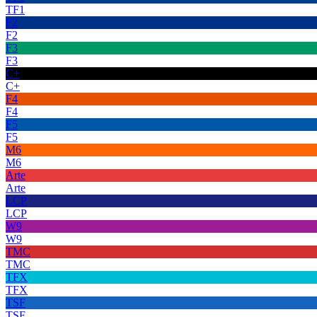
TF1
F2
F2
F3
F3
C+
C+
F4
F4
F5
F5
M6
M6
Arte
Arte
LCP
LCP
W9
W9
TMC
TMC
TFX
TFX
TSF
TSF