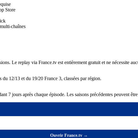
equise
App Store
ick
 multi-chaînes
ions. Le replay via France.tv est entièrement gratuit et ne nécessite a
es du 12/13 et du 19/20 France 3, classées par région.
ndant 7 jours après chaque épisode. Les saisons précédentes peuvent être
Ouvrir France.tv →