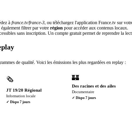
édez à
france.tv/france-3
, ou téléchargez l'application France.tv sur vo
également filtrer par votre
région
pour accéder aux contenus locaux.
ssibles sans inscription. Un compte gratuit permet de reprendre la lectu
eplay
ammes de qualité. Voici les émissions les plus regardées en replay :
🏰
🗞️
Des racines et des ailes
JT 19/20 Régional
Documentaire
Information locale
✓ Dispo
7 jours
✓ Dispo
7 jours