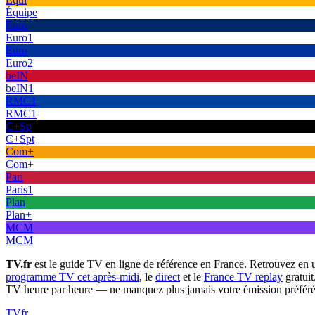
Équipe
Euro
Euro1
Euro
Euro2
beIN
beIN1
RMC1
RMC1
C+Sp
C+Spt
Com+
Com+
Pari
Paris1
Plan
Plan+
MCM
MCM
TV.fr
est le guide TV en ligne de référence en France. Retrouvez en 
programme TV cet après-midi
, le
direct
et le
France TV replay
gratuit
TV heure par heure — ne manquez plus jamais votre émission préféré
TV
fr