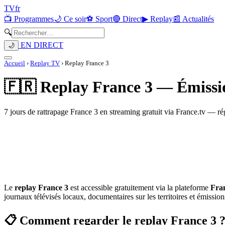
TV
fr
📺 Programmes
🌙 Ce soir
⚽ Sport
🔴 Direct
▶ Replay
📰 Actualités
🔍
EN DIRECT
🌙
Accueil
›
Replay TV
›
Replay France 3
🇫🇷 Replay France 3 — Émission
7 jours de rattrapage France 3 en streaming gratuit via France.tv — ré
Le
replay France 3
est accessible gratuitement via la plateforme
Fran
journaux télévisés locaux, documentaires sur les territoires et émissio
📋 Comment regarder le replay France 3 