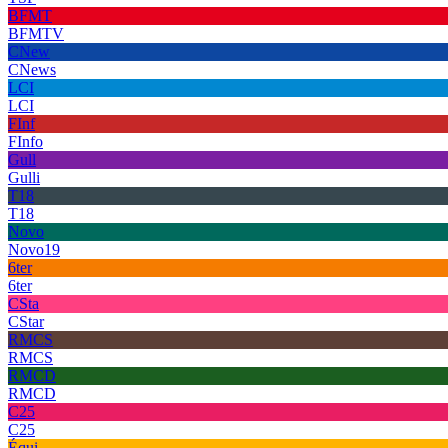
BFMT
BFMTV
CNew
CNews
LCI
LCI
FInf
FInfo
Gull
Gulli
T18
T18
Novo
Novo19
6ter
6ter
CSta
CStar
RMCS
RMCS
RMCD
RMCD
C25
C25
Équi