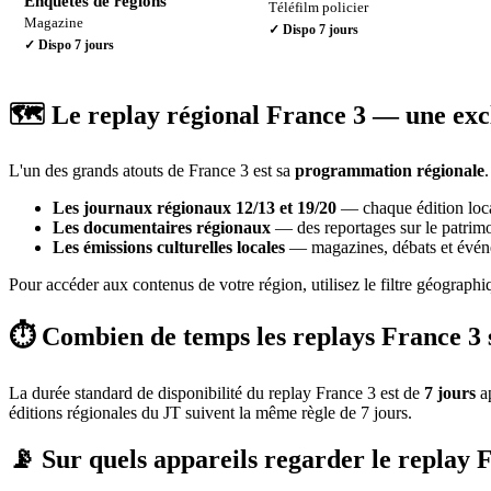
Enquêtes de régions
Téléfilm policier
Magazine
✓ Dispo
7 jours
✓ Dispo
7 jours
🗺️ Le replay régional France 3 — une excl
L'un des grands atouts de France 3 est sa
programmation régionale
Les journaux régionaux 12/13 et 19/20
— chaque édition local
Les documentaires régionaux
— des reportages sur le patrimoi
Les émissions culturelles locales
— magazines, débats et événe
Pour accéder aux contenus de votre région, utilisez le filtre géograph
⏱️ Combien de temps les replays France 3 s
La durée standard de disponibilité du replay France 3 est de
7 jours
ap
éditions régionales du JT suivent la même règle de 7 jours.
📡 Sur quels appareils regarder le replay 