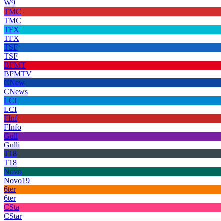
W9
TMC
TMC
TFX
TFX
TSF
TSF
BFMT
BFMTV
CNew
CNews
LCI
LCI
FInf
FInfo
Gull
Gulli
T18
T18
Novo
Novo19
6ter
6ter
CSta
CStar