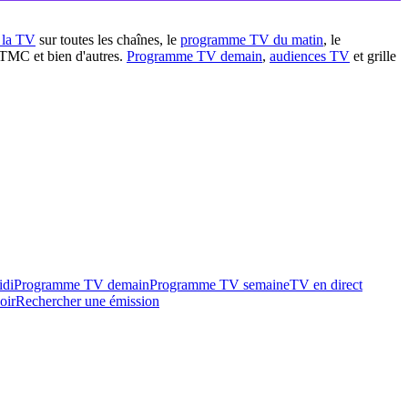
à la TV
sur toutes les chaînes, le
programme TV du matin
, le
 TMC et bien d'autres.
Programme TV demain
,
audiences TV
et grille
idi
Programme TV demain
Programme TV semaine
TV en direct
oir
Rechercher une émission