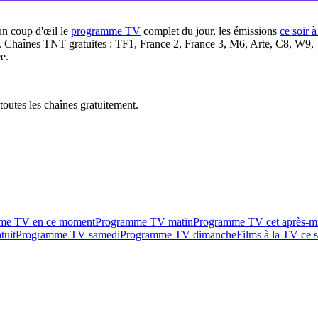
un coup d'œil le
programme TV
complet du jour, les émissions
ce soir 
. Chaînes TNT gratuites : TF1, France 2, France 3, M6, Arte, C8, W9,
e.
outes les chaînes gratuitement.
me TV en ce moment
Programme TV matin
Programme TV cet après-m
tuit
Programme TV samedi
Programme TV dimanche
Films à la TV ce s