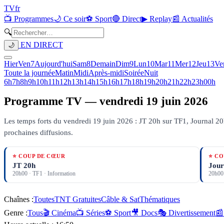
TV
fr
📺 Programmes
🌙 Ce soir
⚽ Sport
🔴 Direct
▶ Replay
📰 Actualités
🔍
EN DIRECT
🌙
Hier
Ven
7
Aujourd'hui
Sam
8
Demain
Dim
9
Lun
10
Mar
11
Mer
12
Jeu
13
Ve
Toute la journée
Matin
Midi
Après-midi
Soirée
Nuit
6h
7h
8h
9h
10h
11h
12h
13h
14h
15h
16h
17h
18h
19h
20h
21h
22h
23h
00h
Programme TV —
vendredi 19 juin 2026
Les temps forts du vendredi 19 juin 2026 : JT 20h sur TF1, Journal 20h
prochaines diffusions.
⭐ COUP DE CŒUR
⭐ CO
JT 20h
Jour
20h00
·
TF1
· Information
20h00
Chaînes :
Toutes
TNT Gratuites
Câble & Sat
Thématiques
Genre :
Tous
🎬 Cinéma
📺 Séries
⚽ Sport
🎥 Docs
🎭 Divertissement
📰