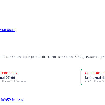
n
14
Sam
15
00 sur France 2, Le journal des talents sur France 3.
Cliquez sur un pro
UP DE CŒUR
⭐ COUP DE C
nal 20h00
Le journal de
·
France 2
· Information
20h21
·
France 3
·
 Info
🧒 Jeunesse