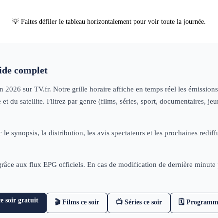
nformation
journal
information
journal
l'Afrique
information
journal
information
information
:
j
💡 Faites défiler le tableau horizontalement pour voir toute la journée.
de complet
in 2026
sur TV.fr. Notre grille horaire affiche en temps réel les émissio
t du satellite. Filtrez par genre (films, séries, sport, documentaires, 
 le synopsis, la distribution, les avis spectateurs et les prochaines re
 grâce aux flux EPG officiels. En cas de modification de dernière minut
 soir gratuit
🎬 Films ce soir
📺 Séries ce soir
🗓 Programm