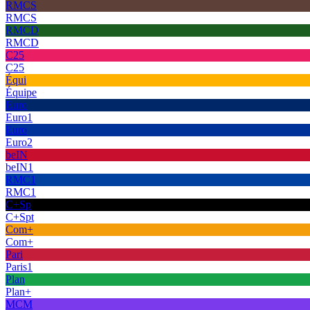
RMCS
RMCS
RMCD
RMCD
C25
C25
Équi
Équipe
Euro
Euro1
Euro
Euro2
beIN
beIN1
RMC1
RMC1
C+Sp
C+Spt
Com+
Com+
Pari
Paris1
Plan
Plan+
MCM