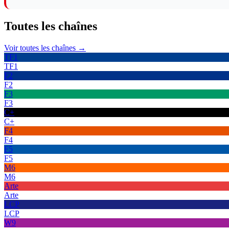
Toutes les
chaînes
Voir toutes les chaînes →
TF1
TF1
F2
F2
F3
F3
C+
C+
F4
F4
F5
F5
M6
M6
Arte
Arte
LCP
LCP
W9