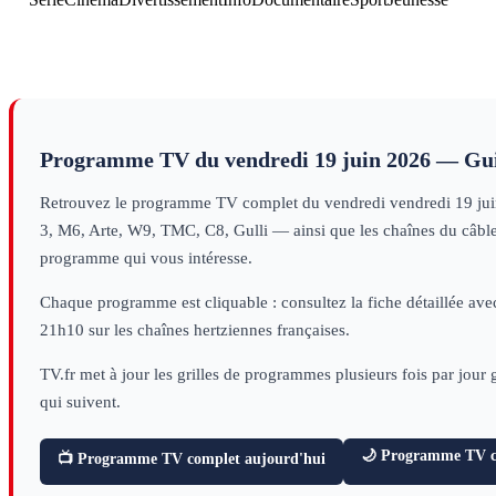
journal
information
journal
l'Afrique
information
journal
information
information
journal
information
journal
i
Programme TV du
vendredi 19 juin 2026
— Gui
Retrouvez le programme TV complet du
vendredi
vendredi 19 ju
3, M6, Arte, W9, TMC, C8, Gulli — ainsi que les chaînes du câble e
programme qui vous intéresse.
Chaque programme est cliquable : consultez la fiche détaillée avec
21h10 sur les chaînes hertziennes françaises.
TV.fr met à jour les grilles de programmes plusieurs fois par jour
qui suivent.
🌙 Programme TV ce
📺 Programme TV complet aujourd'hui