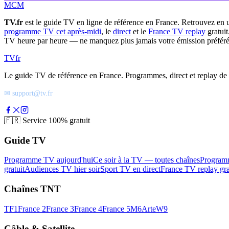
MCM
TV.fr
est le guide TV en ligne de référence en France. Retrouvez en 
programme TV cet après-midi
, le
direct
et le
France TV replay
gratuit
TV heure par heure — ne manquez plus jamais votre émission préféré
TV
fr
Le guide TV de référence en France. Programmes, direct et replay de t
✉ support@tv.fr
🇫🇷
Service 100% gratuit
Guide TV
Programme TV aujourd'hui
Ce soir à la TV — toutes chaînes
Program
gratuit
Audiences TV hier soir
Sport TV en direct
France TV replay gra
Chaînes TNT
TF1
France 2
France 3
France 4
France 5
M6
Arte
W9
Câble & Satellite