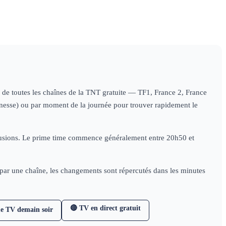
 le
: le
: le
: le
journal
information
journal
information
journal
info
jo
ournal
information
journal
information
journal
information
journal
information
ns de toutes les chaînes de la TNT gratuite — TF1, France 2, France
jeunesse) ou par moment de la journée pour trouver rapidement le
diffusions. Le prime time commence généralement entre 20h50 et
e par une chaîne, les changements sont répercutés dans les minutes
🔴 TV en direct gratuit
e TV demain soir