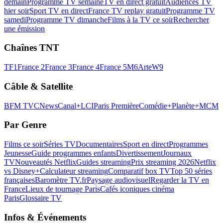
demain
Programme TV semaine
TV en direct gratuit
Audiences TV
hier soir
Sport TV en direct
France TV replay gratuit
Programme TV
samedi
Programme TV dimanche
Films à la TV ce soir
Rechercher
une émission
Chaînes TNT
TF1
France 2
France 3
France 4
France 5
M6
Arte
W9
Câble & Satellite
BFM TV
CNews
Canal+
LCI
Paris Première
Comédie+
Planète+
MCM
Par Genre
Films ce soir
Séries TV
Documentaires
Sport en direct
Programmes
Jeunesse
Guide programmes enfants
Divertissement
Journaux
TV
Nouveautés Netflix
Guides streaming
Prix streaming 2026
Netflix
vs Disney+
Calculateur streaming
Comparatif box TV
Top 50 séries
françaises
Baromètre TV.fr
Paysage audiovisuel
Regarder la TV en
France
Lieux de tournage Paris
Cafés iconiques cinéma
Paris
Glossaire TV
Infos & Événements