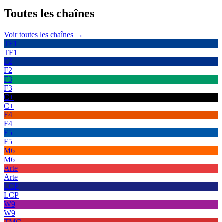
Toutes les
chaînes
Voir toutes les chaînes →
TF1
TF1
F2
F2
F3
F3
C+
C+
F4
F4
F5
F5
M6
M6
Arte
Arte
LCP
LCP
W9
W9
TMC