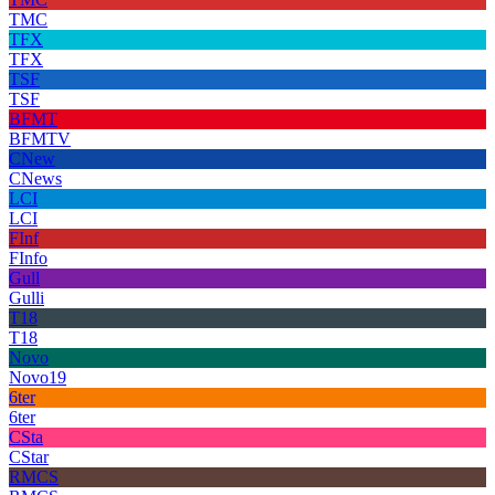
TMC
TFX
TFX
TSF
TSF
BFMT
BFMTV
CNew
CNews
LCI
LCI
FInf
FInfo
Gull
Gulli
T18
T18
Novo
Novo19
6ter
6ter
CSta
CStar
RMCS