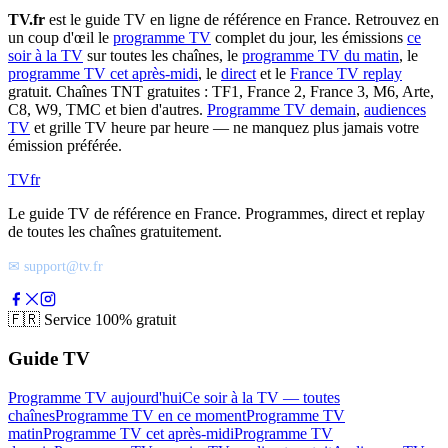
TV.fr
est le guide TV en ligne de référence en France. Retrouvez en
un coup d'œil le
programme TV
complet du jour, les émissions
ce
soir à la TV
sur toutes les chaînes, le
programme TV du matin
, le
programme TV cet après-midi
, le
direct
et le
France TV replay
gratuit. Chaînes TNT gratuites : TF1, France 2, France 3, M6, Arte,
C8, W9, TMC et bien d'autres.
Programme TV demain
,
audiences
TV
et grille TV heure par heure — ne manquez plus jamais votre
émission préférée.
TV
fr
Le guide TV de référence en France. Programmes, direct et replay
de toutes les chaînes gratuitement.
✉ support@tv.fr
🇫🇷
Service 100% gratuit
Guide TV
Programme TV aujourd'hui
Ce soir à la TV — toutes
chaînes
Programme TV en ce moment
Programme TV
matin
Programme TV cet après-midi
Programme TV