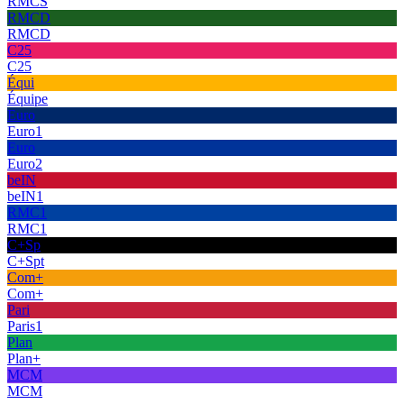
RMCS
RMCD
RMCD
C25
C25
Équi
Équipe
Euro
Euro1
Euro
Euro2
beIN
beIN1
RMC1
RMC1
C+Sp
C+Spt
Com+
Com+
Pari
Paris1
Plan
Plan+
MCM
MCM