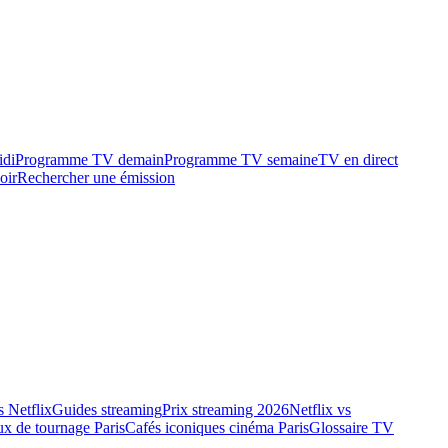
idi
Programme TV demain
Programme TV semaine
TV en direct
oir
Rechercher une émission
 Netflix
Guides streaming
Prix streaming 2026
Netflix vs
ux de tournage Paris
Cafés iconiques cinéma Paris
Glossaire TV