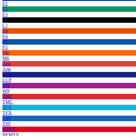
F2
F3
F3
C+
C+
F4
F4
F5
F5
M6
M6
Arte
Arte
LCP
LCP
W9
W9
TMC
TMC
TFX
TFX
TSF
TSF
BFMT
BFMTV