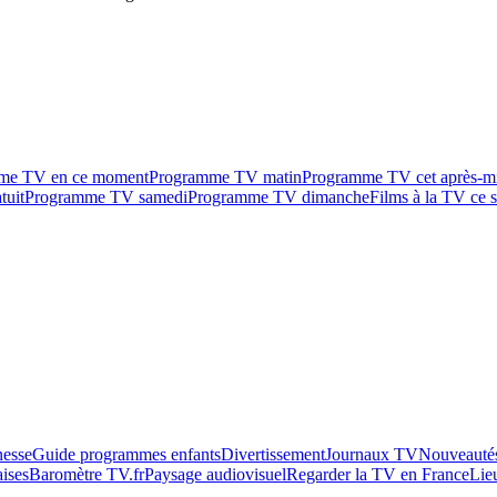
me TV en ce moment
Programme TV matin
Programme TV cet après-m
tuit
Programme TV samedi
Programme TV dimanche
Films à la TV ce s
esse
Guide programmes enfants
Divertissement
Journaux TV
Nouveautés
aises
Baromètre TV.fr
Paysage audiovisuel
Regarder la TV en France
Lie