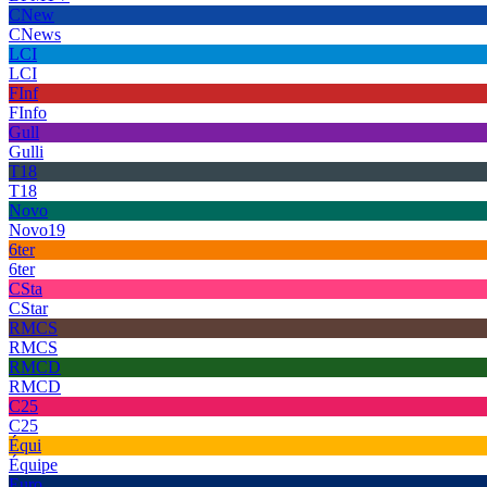
CNew
CNews
LCI
LCI
FInf
FInfo
Gull
Gulli
T18
T18
Novo
Novo19
6ter
6ter
CSta
CStar
RMCS
RMCS
RMCD
RMCD
C25
C25
Équi
Équipe
Euro