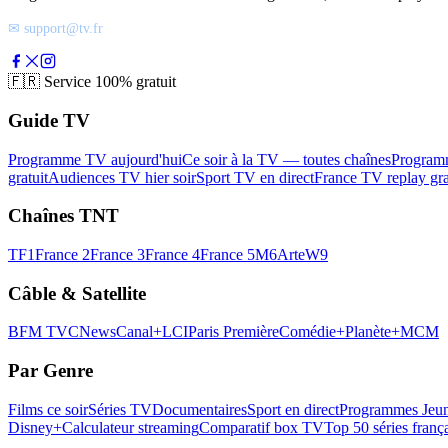
✉ support@tv.fr
🇫🇷
Service 100% gratuit
Guide TV
Programme TV aujourd'hui
Ce soir à la TV — toutes chaînes
Program
gratuit
Audiences TV hier soir
Sport TV en direct
France TV replay gra
Chaînes TNT
TF1
France 2
France 3
France 4
France 5
M6
Arte
W9
Câble & Satellite
BFM TV
CNews
Canal+
LCI
Paris Première
Comédie+
Planète+
MCM
Par Genre
Films ce soir
Séries TV
Documentaires
Sport en direct
Programmes Jeun
Disney+
Calculateur streaming
Comparatif box TV
Top 50 séries franç