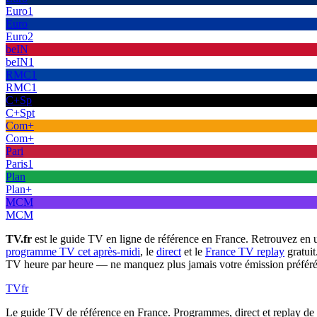
Euro1
Euro
Euro2
beIN
beIN1
RMC1
RMC1
C+Sp
C+Spt
Com+
Com+
Pari
Paris1
Plan
Plan+
MCM
MCM
TV.fr
est le guide TV en ligne de référence en France. Retrouvez en 
programme TV cet après-midi
, le
direct
et le
France TV replay
gratuit
TV heure par heure — ne manquez plus jamais votre émission préféré
TV
fr
Le guide TV de référence en France. Programmes, direct et replay de t