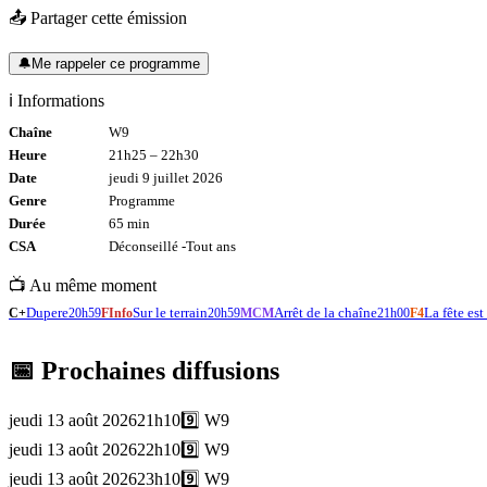
📤 Partager cette émission
🔔
Me rappeler ce programme
ℹ️ Informations
Chaîne
W9
Heure
21h25
–
22h30
Date
jeudi 9 juillet 2026
Genre
Programme
Durée
65
min
CSA
Déconseillé -
Tout
ans
📺 Au même moment
Dupere
Sur le terrain
Arrêt de la chaîne
La fête est
C+
20h59
FInfo
20h59
MCM
21h00
F4
📅 Prochaines diffusions
jeudi 13 août 2026
21h10
9️⃣
W9
jeudi 13 août 2026
22h10
9️⃣
W9
jeudi 13 août 2026
23h10
9️⃣
W9