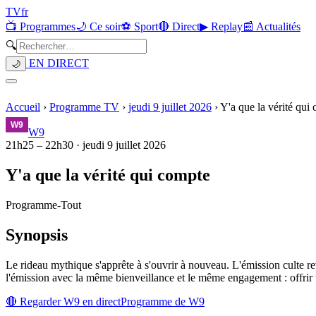
TV
fr
📺 Programmes
🌙 Ce soir
⚽ Sport
🔴 Direct
▶ Replay
📰 Actualités
🔍
EN DIRECT
🌙
Accueil
›
Programme TV
›
jeudi 9 juillet 2026
›
Y'a que la vérité qui
W9
21h25
–
22h30
·
jeudi 9 juillet 2026
Y'a que la vérité qui compte
Programme
-
Tout
Synopsis
Le rideau mythique s'apprête à s'ouvrir à nouveau. L'émission culte r
l'émission avec la même bienveillance et le même engagement : offrir u
🔴 Regarder
W9
en direct
Programme de
W9