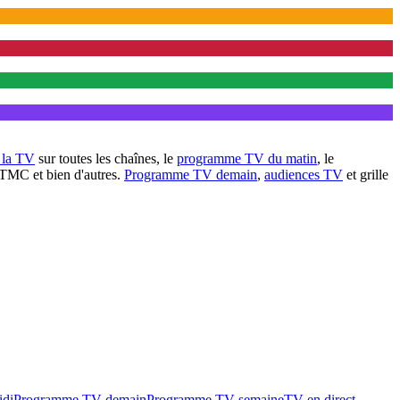
à la TV
sur toutes les chaînes, le
programme TV du matin
, le
 TMC et bien d'autres.
Programme TV demain
,
audiences TV
et grille
idi
Programme TV demain
Programme TV semaine
TV en direct