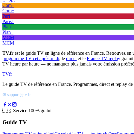
Com+
Com+
Pari
Paris1
Plan
Plan+
MCM
MCM
TV.fr
est le guide TV en ligne de référence en France. Retrouvez en 
programme TV cet après-midi
, le
direct
et le
France TV replay
gratuit
TV heure par heure — ne manquez plus jamais votre émission préféré
TV
fr
Le guide TV de référence en France. Programmes, direct et replay de t
✉ support@tv.fr
🇫🇷
Service 100% gratuit
Guide TV
Programme TV aujourd'hui
Ce soir à la TV — toutes chaînes
Program