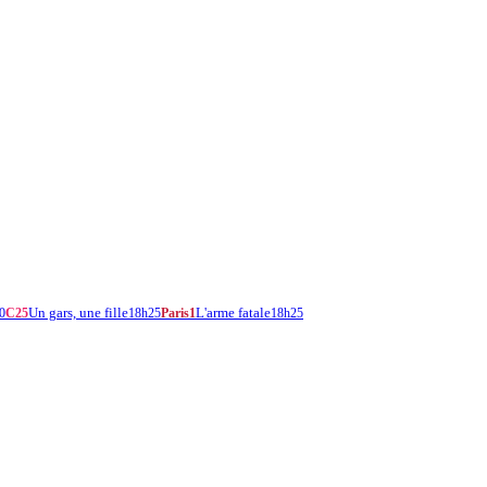
Un gars, une fille
L'arme fatale
0
C25
18h25
Paris1
18h25