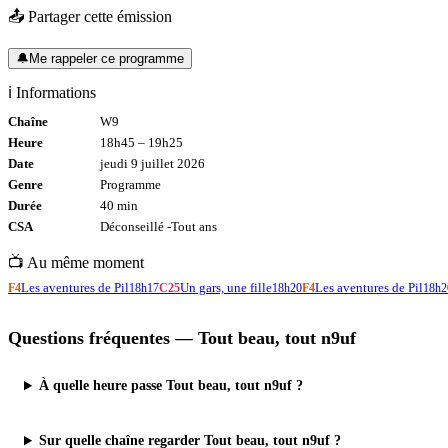
📤 Partager cette émission
🔔
Me rappeler ce programme
ℹ️ Informations
Chaîne
W9
Heure
18h45
–
19h25
Date
jeudi 9 juillet 2026
Genre
Programme
Durée
40
min
CSA
Déconseillé -
Tout
ans
📺 Au même moment
Les aventures de Pil
Un gars, une fille
Les aventures de Pil
F4
18h17
C25
18h20
F4
18h2
Questions fréquentes —
Tout beau, tout n9uf
À quelle heure passe Tout beau, tout n9uf ?
Sur quelle chaîne regarder Tout beau, tout n9uf ?