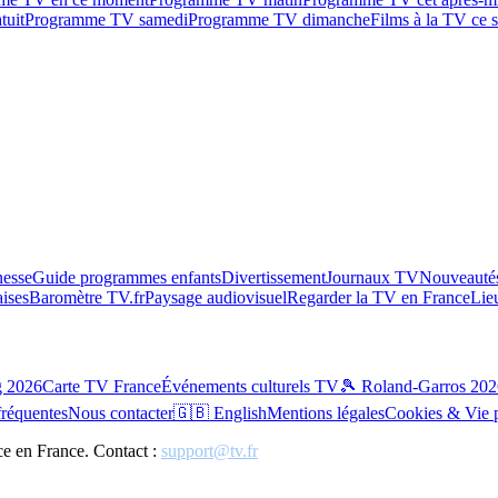
tuit
Programme TV samedi
Programme TV dimanche
Films à la TV ce s
esse
Guide programmes enfants
Divertissement
Journaux TV
Nouveautés
aises
Baromètre TV.fr
Paysage audiovisuel
Regarder la TV en France
Lie
g 2026
Carte TV France
Événements culturels TV
🎾 Roland-Garros 202
fréquentes
Nous contacter
🇬🇧 English
Mentions légales
Cookies & Vie 
ce en France. Contact :
support@tv.fr