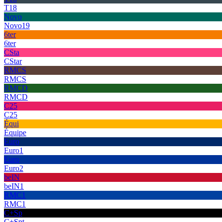
T18
Novo
Novo19
6ter
6ter
CSta
CStar
RMCS
RMCS
RMCD
RMCD
C25
C25
Équi
Équipe
Euro
Euro1
Euro
Euro2
beIN
beIN1
RMC1
RMC1
C+Sp
C+Spt