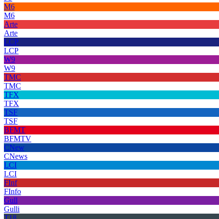
M6
M6
Arte
Arte
LCP
LCP
W9
W9
TMC
TMC
TFX
TFX
TSF
TSF
BFMT
BFMTV
CNew
CNews
LCI
LCI
FInf
FInfo
Gull
Gulli
T18