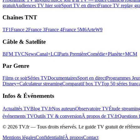
gratuit
Audiences TV hier soir
Sport TV en direct
France TV replay gra
Chaînes TNT
TF1
France 2
France 3
France 4
France 5
M6
Arte
W9
Câble & Satellite
BFM TV
CNews
Canal+
LCI
Paris Première
Comédie+
Planète+
MCM
Par Genre
Films ce soir
Séries TV
Documentaires
Sport en direct
Programmes Jeun
Disney+
Calculateur streaming
Comparatif box TV
Top 50 séries franç
Infos & Événements
Actualités TV
Blog TV.fr
Nos auteurs
Observatoire TV
Étude streamin
événements TV
Outils TV & conversion
À propos de TV.fr
Questions 
©
2026
TV.fr — Tous droits réservés. Le guide TV gratuit de référen
Mentions légales
Confidentialité
À propos
Contact