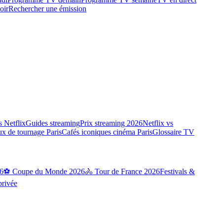
oir
Rechercher une émission
 Netflix
Guides streaming
Prix streaming 2026
Netflix vs
ux de tournage Paris
Cafés iconiques cinéma Paris
Glossaire TV
6
⚽ Coupe du Monde 2026
🚴 Tour de France 2026
Festivals &
privée