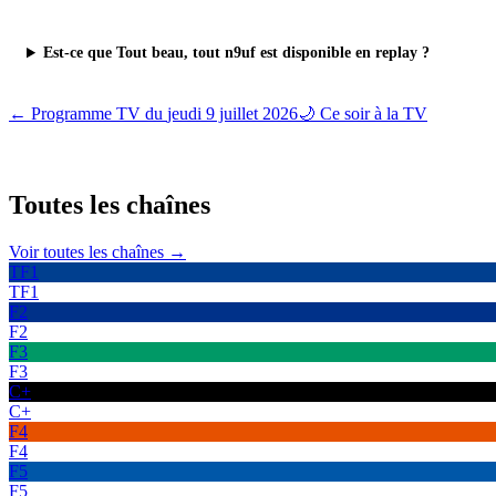
Est-ce que Tout beau, tout n9uf est disponible en replay ?
← Programme TV du
jeudi 9 juillet 2026
🌙 Ce soir à la TV
Toutes les
chaînes
Voir toutes les chaînes →
TF1
TF1
F2
F2
F3
F3
C+
C+
F4
F4
F5
F5