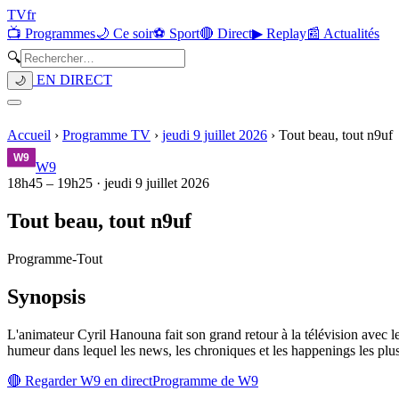
TV
fr
📺 Programmes
🌙 Ce soir
⚽ Sport
🔴 Direct
▶ Replay
📰 Actualités
🔍
EN DIRECT
🌙
Accueil
›
Programme TV
›
jeudi 9 juillet 2026
›
Tout beau, tout n9uf
W9
18h45
–
19h25
·
jeudi 9 juillet 2026
Tout beau, tout n9uf
Programme
-
Tout
Synopsis
L'animateur Cyril Hanouna fait son grand retour à la télévision avec le
humeur dans lequel les news, les chroniques et les happenings les plus
🔴 Regarder
W9
en direct
Programme de
W9