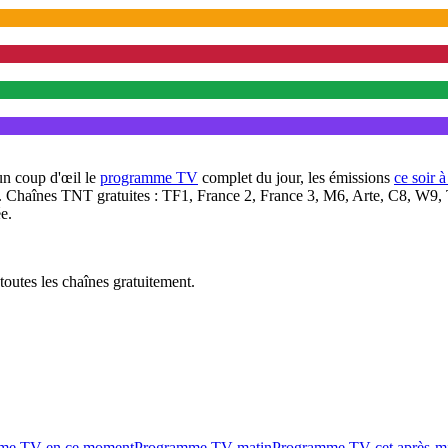
un coup d'œil le
programme TV
complet du jour, les émissions
ce soir 
. Chaînes TNT gratuites : TF1, France 2, France 3, M6, Arte, C8, W9,
e.
outes les chaînes gratuitement.
me TV en ce moment
Programme TV matin
Programme TV cet après-m