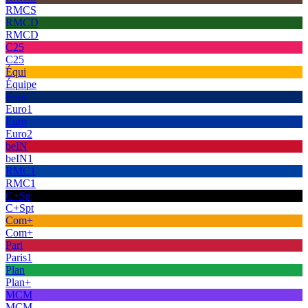
RMCS
RMCD
RMCD
C25
C25
Équi
Équipe
Euro
Euro1
Euro
Euro2
beIN
beIN1
RMC1
RMC1
C+Sp
C+Spt
Com+
Com+
Pari
Paris1
Plan
Plan+
MCM
MCM