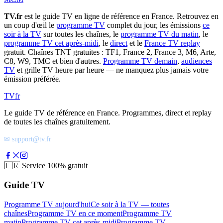
TV.fr
est le guide TV en ligne de référence en France. Retrouvez en
un coup d'œil le
programme TV
complet du jour, les émissions
ce
soir à la TV
sur toutes les chaînes, le
programme TV du matin
, le
programme TV cet après-midi
, le
direct
et le
France TV replay
gratuit. Chaînes TNT gratuites : TF1, France 2, France 3, M6, Arte,
C8, W9, TMC et bien d'autres.
Programme TV demain
,
audiences
TV
et grille TV heure par heure — ne manquez plus jamais votre
émission préférée.
TV
fr
Le guide TV de référence en France. Programmes, direct et replay
de toutes les chaînes gratuitement.
✉ support@tv.fr
🇫🇷
Service 100% gratuit
Guide TV
Programme TV aujourd'hui
Ce soir à la TV — toutes
chaînes
Programme TV en ce moment
Programme TV
matin
Programme TV cet après-midi
Programme TV