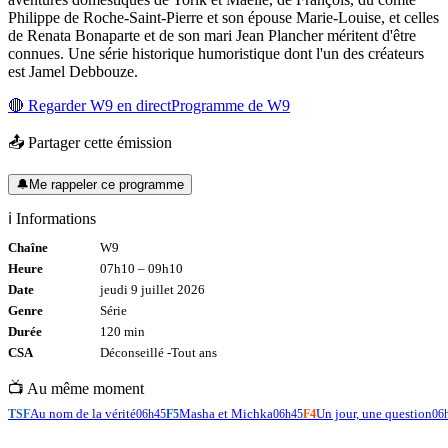
Philippe de Roche-Saint-Pierre et son épouse Marie-Louise, et celles
de Renata Bonaparte et de son mari Jean Plancher méritent d'être
connues. Une série historique humoristique dont l'un des créateurs
est Jamel Debbouze.
🔴 Regarder
W9
en direct
Programme de
W9
📤 Partager cette émission
🔔
Me rappeler ce programme
ℹ️ Informations
Chaîne
W9
Heure
07h10
–
09h10
Date
jeudi 9 juillet 2026
Genre
Série
Durée
120
min
CSA
Déconseillé -
Tout
ans
📺 Au même moment
Au nom de la vérité
Masha et Michka
Un jour, une question
TSF
06h45
F5
06h45
F4
06