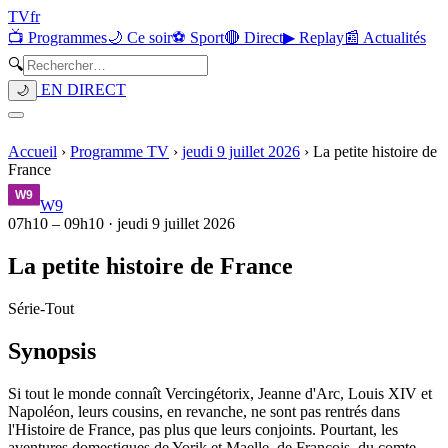
TV
fr
📺 Programmes
🌙 Ce soir
⚽ Sport
🔴 Direct
▶ Replay
📰 Actualités
🔍
EN DIRECT
🌙
Accueil
›
Programme TV
›
jeudi 9 juillet 2026
›
La petite histoire de
France
W9
07h10
–
09h10
·
jeudi 9 juillet 2026
La petite histoire de France
Série
-
Tout
Synopsis
Si tout le monde connaît Vercingétorix, Jeanne d'Arc, Louis XIV et
Napoléon, leurs cousins, en revanche, ne sont pas rentrés dans
l'Histoire de France, pas plus que leurs conjoints. Pourtant, les
aventures domestiques de Yorik et Maelle, de François, du comte