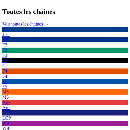
Toutes les
chaînes
Voir toutes les chaînes →
TF1
TF1
F2
F2
F3
F3
C+
C+
F4
F4
F5
F5
M6
M6
Arte
Arte
LCP
LCP
W9
W9