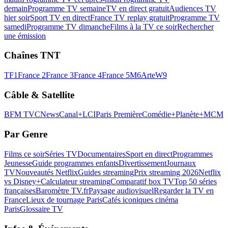
demain
Programme TV semaine
TV en direct gratuit
Audiences TV
hier soir
Sport TV en direct
France TV replay gratuit
Programme TV
samedi
Programme TV dimanche
Films à la TV ce soir
Rechercher
une émission
Chaînes TNT
TF1
France 2
France 3
France 4
France 5
M6
Arte
W9
Câble & Satellite
BFM TV
CNews
Canal+
LCI
Paris Première
Comédie+
Planète+
MCM
Par Genre
Films ce soir
Séries TV
Documentaires
Sport en direct
Programmes
Jeunesse
Guide programmes enfants
Divertissement
Journaux
TV
Nouveautés Netflix
Guides streaming
Prix streaming 2026
Netflix
vs Disney+
Calculateur streaming
Comparatif box TV
Top 50 séries
françaises
Baromètre TV.fr
Paysage audiovisuel
Regarder la TV en
France
Lieux de tournage Paris
Cafés iconiques cinéma
Paris
Glossaire TV