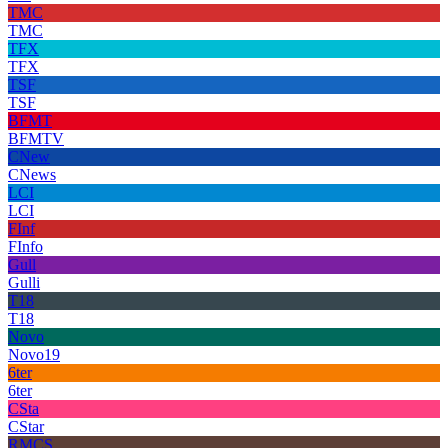
TMC
TMC
TFX
TFX
TSF
TSF
BFMT
BFMTV
CNew
CNews
LCI
LCI
FInf
FInfo
Gull
Gulli
T18
T18
Novo
Novo19
6ter
6ter
CSta
CStar
RMCS