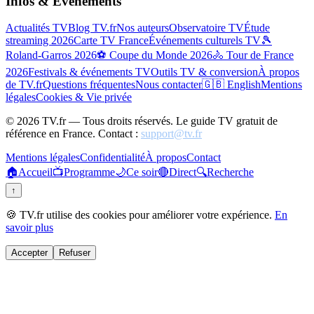
Infos & Événements
Actualités TV
Blog TV.fr
Nos auteurs
Observatoire TV
Étude
streaming 2026
Carte TV France
Événements culturels TV
🎾
Roland-Garros 2026
⚽ Coupe du Monde 2026
🚴 Tour de France
2026
Festivals & événements TV
Outils TV & conversion
À propos
de TV.fr
Questions fréquentes
Nous contacter
🇬🇧 English
Mentions
légales
Cookies & Vie privée
©
2026
TV.fr — Tous droits réservés. Le guide TV gratuit de
référence en France. Contact :
support@tv.fr
Mentions légales
Confidentialité
À propos
Contact
🏠
Accueil
📺
Programme
🌙
Ce soir
🔴
Direct
🔍
Recherche
↑
🍪 TV.fr utilise des cookies pour améliorer votre expérience.
En
savoir plus
Accepter
Refuser