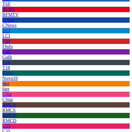
TSF
BFMT
BFMTV
CNew
CNews
LCI
LCI
FInf
FInfo
Gull
Gulli
T18
T18
Novo
Novo19
6ter
6ter
CSta
CStar
RMCS
RMCS
RMCD
RMCD
C25
C25