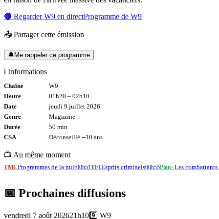
🔴 Regarder
W9
en direct
Programme de
W9
📤 Partager cette émission
🔔
Me rappeler ce programme
ℹ️ Informations
Chaîne
W9
Heure
01h20
–
02h10
Date
jeudi 9 juillet 2026
Genre
Magazine
Durée
50
min
CSA
Déconseillé -
-10
ans
📺 Au même moment
Programmes de la nuit
Esprits criminels
Les combattants 
TMC
00h51
TF1
00h55
Plan+
📅 Prochaines diffusions
vendredi 7 août 2026
21h10
9️⃣
W9