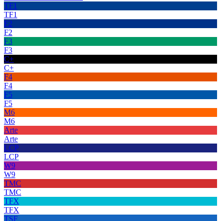
TF1
TF1
F2
F2
F3
F3
C+
C+
F4
F4
F5
F5
M6
M6
Arte
Arte
LCP
LCP
W9
W9
TMC
TMC
TFX
TFX
TSF