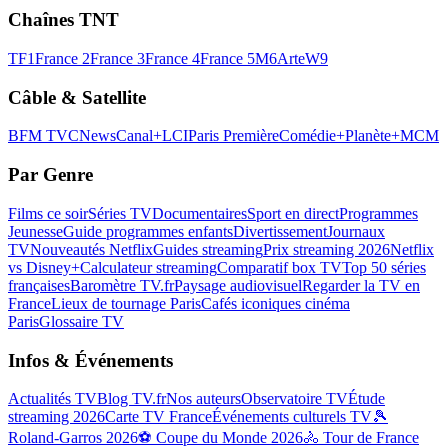
Chaînes TNT
TF1
France 2
France 3
France 4
France 5
M6
Arte
W9
Câble & Satellite
BFM TV
CNews
Canal+
LCI
Paris Première
Comédie+
Planète+
MCM
Par Genre
Films ce soir
Séries TV
Documentaires
Sport en direct
Programmes
Jeunesse
Guide programmes enfants
Divertissement
Journaux
TV
Nouveautés Netflix
Guides streaming
Prix streaming 2026
Netflix
vs Disney+
Calculateur streaming
Comparatif box TV
Top 50 séries
françaises
Baromètre TV.fr
Paysage audiovisuel
Regarder la TV en
France
Lieux de tournage Paris
Cafés iconiques cinéma
Paris
Glossaire TV
Infos & Événements
Actualités TV
Blog TV.fr
Nos auteurs
Observatoire TV
Étude
streaming 2026
Carte TV France
Événements culturels TV
🎾
Roland-Garros 2026
⚽ Coupe du Monde 2026
🚴 Tour de France