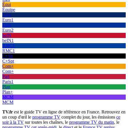
Équi
Équipe
Euro
Euro1
Euro
Euro2
beIN
beIN1
RMC1
RMC1
C+Sp
C+Spt
Com+
Com+
Pari
Paris1
Plan
Plan+
MCM
MCM
TV.fr
est le guide TV en ligne de référence en France. Retrouvez en
un coup d'œil le
programme TV
complet du jour, les émissions
ce
soir à la TV
sur toutes les chaînes, le
programme TV du matin
, le
programme TV cet après-midi
, le
direct
et le
France TV replay