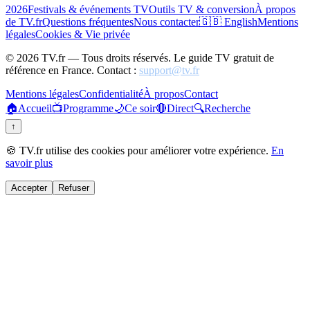
2026
Festivals & événements TV
Outils TV & conversion
À propos
de TV.fr
Questions fréquentes
Nous contacter
🇬🇧 English
Mentions
légales
Cookies & Vie privée
©
2026
TV.fr — Tous droits réservés. Le guide TV gratuit de
référence en France. Contact :
support@tv.fr
Mentions légales
Confidentialité
À propos
Contact
🏠
Accueil
📺
Programme
🌙
Ce soir
🔴
Direct
🔍
Recherche
↑
🍪 TV.fr utilise des cookies pour améliorer votre expérience.
En
savoir plus
Accepter
Refuser