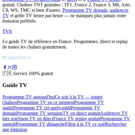
gratuit. Chaînes TNT gratuites : TF1, France 2, France 3, M6, Arte,
C8, W9, TMC et bien d'autres.
Programme TV demain
,
audiences
TV
et grille TV heure par heure — ne manquez plus jamais votre
émission préférée.
TV
fr
Le guide TV de référence en France. Programmes, direct et replay
de toutes les chaînes gratuitement.
✉ support@tv.fr
🇫🇷
Service 100% gratuit
Guide TV
Programme TV aujourd'hui
Ce soir à la TV — toutes
chaînes
Programme TV en ce moment
Programme TV
matin
Programme TV cet après-midi
Programme TV
demain
Programme TV semaine
TV en direct gratuit
Audiences TV
hier soir
Sport TV en direct
France TV replay gratuit
Programme TV
samedi
Programme TV dimanche
Films à la TV ce soir
Rechercher
une émission