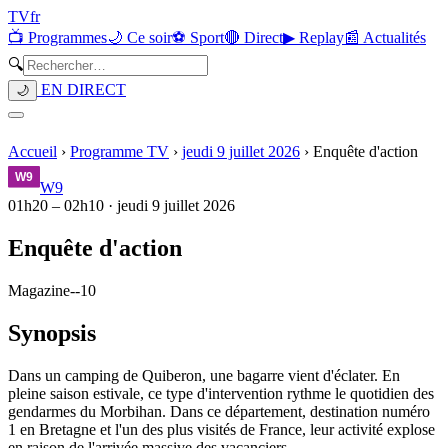
TV
fr
📺 Programmes
🌙 Ce soir
⚽ Sport
🔴 Direct
▶ Replay
📰 Actualités
🔍
EN DIRECT
🌙
Accueil
›
Programme TV
›
jeudi 9 juillet 2026
›
Enquête d'action
W9
01h20
–
02h10
·
jeudi 9 juillet 2026
Enquête d'action
Magazine
-
-10
Synopsis
Dans un camping de Quiberon, une bagarre vient d'éclater. En
pleine saison estivale, ce type d'intervention rythme le quotidien des
gendarmes du Morbihan. Dans ce département, destination numéro
1 en Bretagne et l'un des plus visités de France, leur activité explose
en raison de l'arrivée massive des vacanciers.