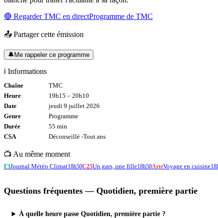
🔴 Regarder
TMC
en direct
Programme de
TMC
📤 Partager cette émission
🔔
Me rappeler ce programme
ℹ️ Informations
Chaîne
TMC
Heure
19h15
–
20h10
Date
jeudi 9 juillet 2026
Genre
Programme
Durée
55
min
CSA
Déconseillé -
Tout
ans
📺 Au même moment
Journal Météo Climat
Un gars, une fille
Voyage en cuisine
F3
18h50
C25
18h50
Arte
18
Questions fréquentes —
Quotidien, première partie
À quelle heure passe Quotidien, première partie ?