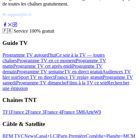
de toutes les chaînes gratuitement.
✉ support@tv.fr
🇫🇷
Service 100% gratuit
Guide TV
Programme TV aujourd'hui
Ce soir à la TV — toutes
chaînes
Programme TV en ce moment
Programme TV
matin
Programme TV cet après-midi
Programme TV
demain
Programme TV semaine
TV en direct gratuit
Audiences TV
hier soir
Sport TV en direct
France TV replay gratuit
Programme TV
samedi
Programme TV dimanche
Films à la TV ce soir
Rechercher
une émission
Chaînes TNT
TF1
France 2
France 3
France 4
France 5
M6
Arte
W9
Câble & Satellite
BFM TV
CNews
Canal+
LCI
Paris Première
Comédie+
Planète+
MCM