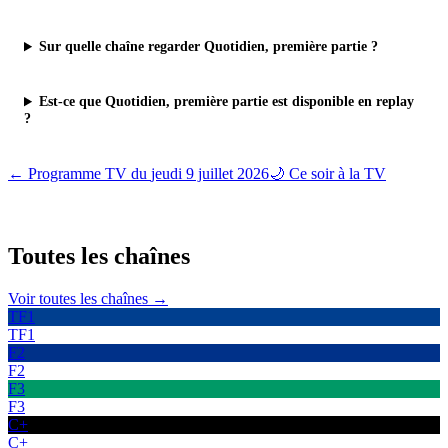
Sur quelle chaîne regarder Quotidien, première partie ?
Est-ce que Quotidien, première partie est disponible en replay
?
← Programme TV du
jeudi 9 juillet 2026
🌙 Ce soir à la TV
Toutes les
chaînes
Voir toutes les chaînes →
TF1
TF1
F2
F2
F3
F3
C+
C+