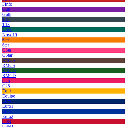
FInfo
Gull
Gulli
T18
T18
Novo
Novo19
6ter
6ter
CSta
CStar
RMCS
RMCS
RMCD
RMCD
C25
C25
Équi
Équipe
Euro
Euro1
Euro
Euro2
beIN
beIN1