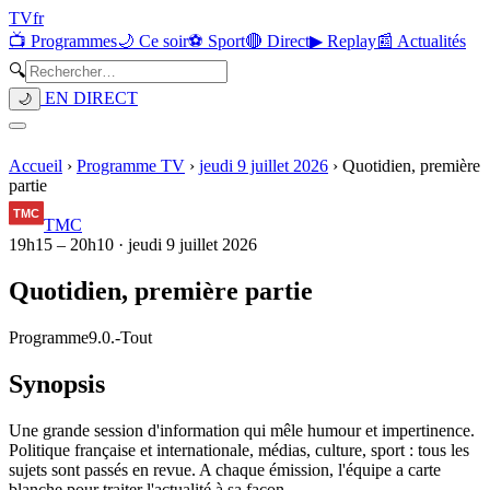
TV
fr
📺 Programmes
🌙 Ce soir
⚽ Sport
🔴 Direct
▶ Replay
📰 Actualités
🔍
EN DIRECT
🌙
Accueil
›
Programme TV
›
jeudi 9 juillet 2026
›
Quotidien, première
partie
TMC
19h15
–
20h10
·
jeudi 9 juillet 2026
Quotidien, première partie
Programme
9.0.
-
Tout
Synopsis
Une grande session d'information qui mêle humour et impertinence.
Politique française et internationale, médias, culture, sport : tous les
sujets sont passés en revue. A chaque émission, l'équipe a carte
blanche pour traiter l'actualité à sa façon.