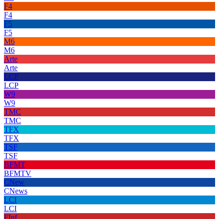
F4
F4
F5
F5
M6
M6
Arte
Arte
LCP
LCP
W9
W9
TMC
TMC
TFX
TFX
TSF
TSF
BFMT
BFMTV
CNew
CNews
LCI
LCI
FInf