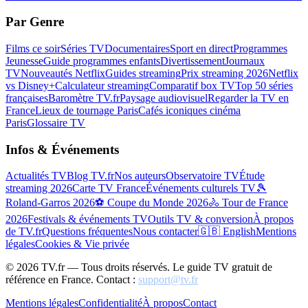
Par Genre
Films ce soir
Séries TV
Documentaires
Sport en direct
Programmes
Jeunesse
Guide programmes enfants
Divertissement
Journaux
TV
Nouveautés Netflix
Guides streaming
Prix streaming 2026
Netflix
vs Disney+
Calculateur streaming
Comparatif box TV
Top 50 séries
françaises
Baromètre TV.fr
Paysage audiovisuel
Regarder la TV en
France
Lieux de tournage Paris
Cafés iconiques cinéma
Paris
Glossaire TV
Infos & Événements
Actualités TV
Blog TV.fr
Nos auteurs
Observatoire TV
Étude
streaming 2026
Carte TV France
Événements culturels TV
🎾
Roland-Garros 2026
⚽ Coupe du Monde 2026
🚴 Tour de France
2026
Festivals & événements TV
Outils TV & conversion
À propos
de TV.fr
Questions fréquentes
Nous contacter
🇬🇧 English
Mentions
légales
Cookies & Vie privée
©
2026
TV.fr — Tous droits réservés. Le guide TV gratuit de
référence en France. Contact :
support@tv.fr
Mentions légales
Confidentialité
À propos
Contact