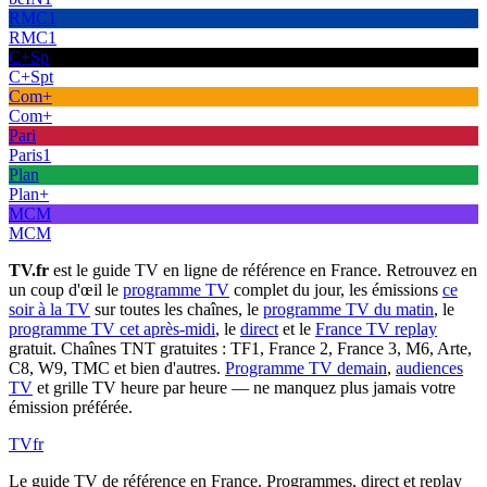
RMC1
RMC1
C+Sp
C+Spt
Com+
Com+
Pari
Paris1
Plan
Plan+
MCM
MCM
TV.fr
est le guide TV en ligne de référence en France. Retrouvez en
un coup d'œil le
programme TV
complet du jour, les émissions
ce
soir à la TV
sur toutes les chaînes, le
programme TV du matin
, le
programme TV cet après-midi
, le
direct
et le
France TV replay
gratuit. Chaînes TNT gratuites : TF1, France 2, France 3, M6, Arte,
C8, W9, TMC et bien d'autres.
Programme TV demain
,
audiences
TV
et grille TV heure par heure — ne manquez plus jamais votre
émission préférée.
TV
fr
Le guide TV de référence en France. Programmes, direct et replay