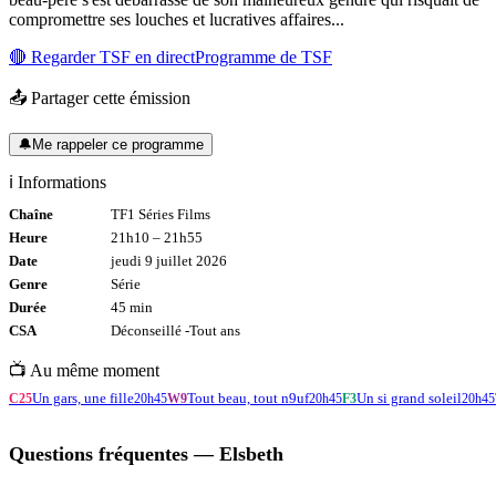
compromettre ses louches et lucratives affaires...
🔴 Regarder
TSF
en direct
Programme de
TSF
📤 Partager cette émission
🔔
Me rappeler ce programme
ℹ️ Informations
Chaîne
TF1 Séries Films
Heure
21h10
–
21h55
Date
jeudi 9 juillet 2026
Genre
Série
Durée
45
min
CSA
Déconseillé -
Tout
ans
📺 Au même moment
Un gars, une fille
Tout beau, tout n9uf
Un si grand soleil
C25
20h45
W9
20h45
F3
20h45
Questions fréquentes —
Elsbeth