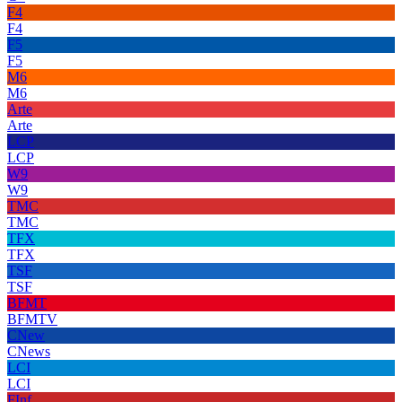
F4
F4
F5
F5
M6
M6
Arte
Arte
LCP
LCP
W9
W9
TMC
TMC
TFX
TFX
TSF
TSF
BFMT
BFMTV
CNew
CNews
LCI
LCI
FInf