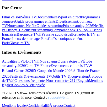
Par Genre
Films ce soir
Séries TV
Documentaires
Sport en direct
Programmes
Jeunesse
Guide programmes enfants
Divertissement
Journaux
TV
Nouveautés Netflix
Guides streaming
Prix streaming 2026
Netflix
vs Disney+
Calculateur streaming
Comparatif box TV
Top 50 séries
françaises
Baromètre TV.fr
Paysage audiovisuel
Regarder la TV en
France
Lieux de tournage Paris
Cafés iconiques cinéma
Paris
Glossaire TV
Infos & Événements
Actualités TV
Blog TV.fr
Nos auteurs
Observatoire TV
Étude
streaming 2026
Carte TV France
Événements culturels TV
🎾
Roland-Garros 2026
⚽ Coupe du Monde 2026
🚴 Tour de France
2026
Festivals & événements TV
Outils TV & conversion
À propos
de TV.fr
Questions fréquentes
Nous contacter
🇬🇧 English
Mentions
légales
Cookies & Vie privée
©
2026
TV.fr — Tous droits réservés. Le guide TV gratuit de
référence en France. Contact :
support@tv.fr
Mentions légales
Confidentialité
À propos
Contact