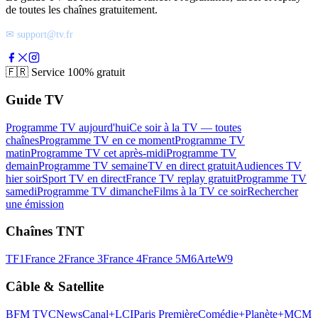
de toutes les chaînes gratuitement.
✉ support@tv.fr
🇫🇷
Service 100% gratuit
Guide TV
Programme TV aujourd'hui
Ce soir à la TV — toutes
chaînes
Programme TV en ce moment
Programme TV
matin
Programme TV cet après-midi
Programme TV
demain
Programme TV semaine
TV en direct gratuit
Audiences TV
hier soir
Sport TV en direct
France TV replay gratuit
Programme TV
samedi
Programme TV dimanche
Films à la TV ce soir
Rechercher
une émission
Chaînes TNT
TF1
France 2
France 3
France 4
France 5
M6
Arte
W9
Câble & Satellite
BFM TV
CNews
Canal+
LCI
Paris Première
Comédie+
Planète+
MCM