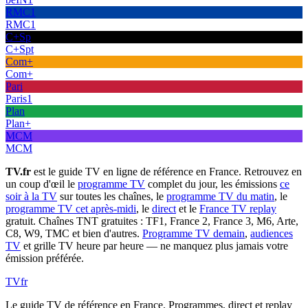
RMC1
RMC1
C+Sp
C+Spt
Com+
Com+
Pari
Paris1
Plan
Plan+
MCM
MCM
TV.fr
est le guide TV en ligne de référence en France. Retrouvez en
un coup d'œil le
programme TV
complet du jour, les émissions
ce
soir à la TV
sur toutes les chaînes, le
programme TV du matin
, le
programme TV cet après-midi
, le
direct
et le
France TV replay
gratuit. Chaînes TNT gratuites : TF1, France 2, France 3, M6, Arte,
C8, W9, TMC et bien d'autres.
Programme TV demain
,
audiences
TV
et grille TV heure par heure — ne manquez plus jamais votre
émission préférée.
TV
fr
Le guide TV de référence en France. Programmes, direct et replay