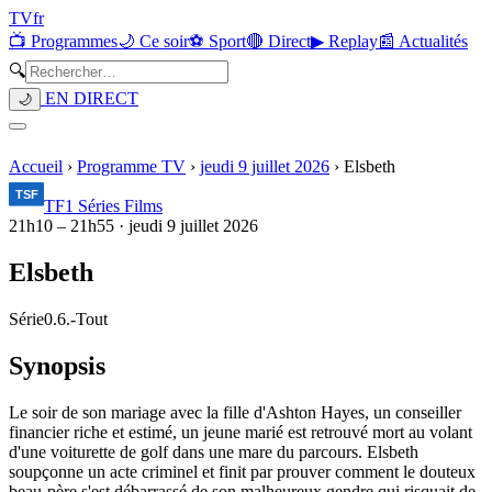
TV
fr
📺 Programmes
🌙 Ce soir
⚽ Sport
🔴 Direct
▶ Replay
📰 Actualités
🔍
EN DIRECT
🌙
Accueil
›
Programme TV
›
jeudi 9 juillet 2026
›
Elsbeth
TF1 Séries Films
21h10
–
21h55
·
jeudi 9 juillet 2026
Elsbeth
Série
0.6.
-
Tout
Synopsis
Le soir de son mariage avec la fille d'Ashton Hayes, un conseiller
financier riche et estimé, un jeune marié est retrouvé mort au volant
d'une voiturette de golf dans une mare du parcours. Elsbeth
soupçonne un acte criminel et finit par prouver comment le douteux
beau-père s'est débarrassé de son malheureux gendre qui risquait de