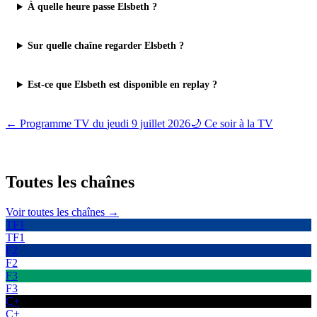
À quelle heure passe Elsbeth ?
Sur quelle chaîne regarder Elsbeth ?
Est-ce que Elsbeth est disponible en replay ?
← Programme TV du
jeudi 9 juillet 2026
🌙 Ce soir à la TV
Toutes les
chaînes
Voir toutes les chaînes →
TF1
TF1
F2
F2
F3
F3
C+
C+