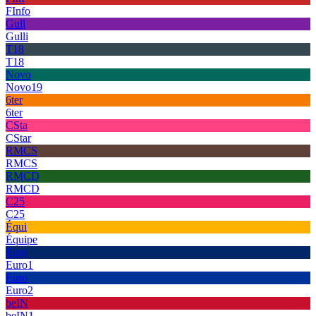
FInfo
Gull
Gulli
T18
T18
Novo
Novo19
6ter
6ter
CSta
CStar
RMCS
RMCS
RMCD
RMCD
C25
C25
Équi
Équipe
Euro
Euro1
Euro
Euro2
beIN
beIN1