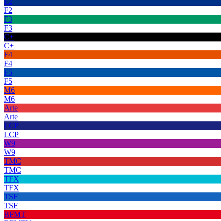
F2
F2
F3
F3
C+
C+
F4
F4
F5
F5
M6
M6
Arte
Arte
LCP
LCP
W9
W9
TMC
TMC
TFX
TFX
TSF
TSF
BFMT