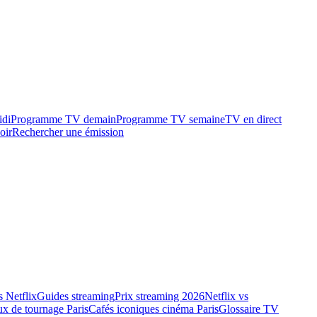
idi
Programme TV demain
Programme TV semaine
TV en direct
oir
Rechercher une émission
 Netflix
Guides streaming
Prix streaming 2026
Netflix vs
ux de tournage Paris
Cafés iconiques cinéma Paris
Glossaire TV