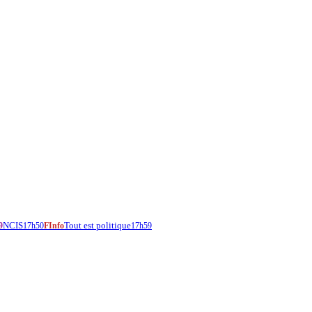
NCIS
Tout est politique
9
17h50
FInfo
17h59