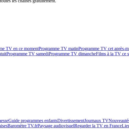
outes les chaînes gratuitement.
me TV en ce moment
Programme TV matin
Programme TV cet après-m
tuit
Programme TV samedi
Programme TV dimanche
Films à la TV ce s
esse
Guide programmes enfants
Divertissement
Journaux TV
Nouveautés
aises
Baromètre TV.fr
Paysage audiovisuel
Regarder la TV en France
Lie