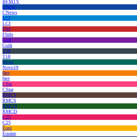
BFMTV
CNew
CNews
LCI
LCI
FInf
FInfo
Gull
Gulli
T18
T18
Novo
Novo19
6ter
6ter
CSta
CStar
RMCS
RMCS
RMCD
RMCD
C25
C25
Équi
Équipe