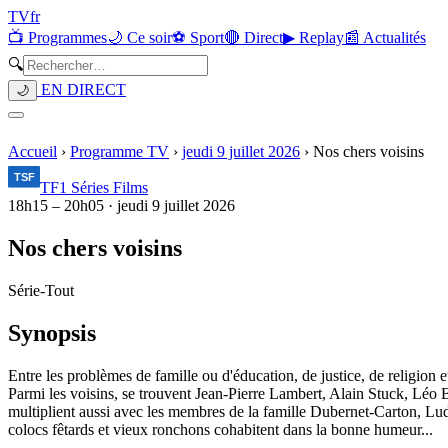
TV
fr
📺 Programmes
🌙 Ce soir
⚽ Sport
🔴 Direct
▶ Replay
📰 Actualités
🔍
EN DIRECT
🌙
Accueil
›
Programme TV
›
jeudi 9 juillet 2026
›
Nos chers voisins
TF1 Séries Films
18h15
–
20h05
·
jeudi 9 juillet 2026
Nos chers voisins
Série
-
Tout
Synopsis
Entre les problèmes de famille ou d'éducation, de justice, de religion e
Parmi les voisins, se trouvent Jean-Pierre Lambert, Alain Stuck, Léo Be
multiplient aussi avec les membres de la famille Dubernet-Carton, Lud
colocs fêtards et vieux ronchons cohabitent dans la bonne humeur...