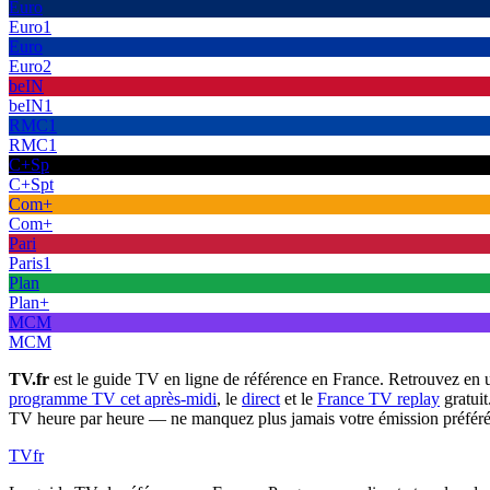
Euro
Euro1
Euro
Euro2
beIN
beIN1
RMC1
RMC1
C+Sp
C+Spt
Com+
Com+
Pari
Paris1
Plan
Plan+
MCM
MCM
TV.fr
est le guide TV en ligne de référence en France. Retrouvez en 
programme TV cet après-midi
, le
direct
et le
France TV replay
gratuit
TV heure par heure — ne manquez plus jamais votre émission préféré
TV
fr