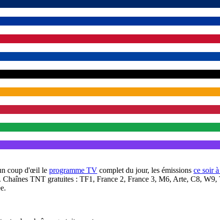
un coup d'œil le
programme TV
complet du jour, les émissions
ce soir 
. Chaînes TNT gratuites : TF1, France 2, France 3, M6, Arte, C8, W9,
e.