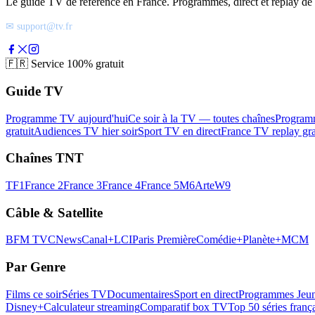
Le guide TV de référence en France. Programmes, direct et replay de t
✉ support@tv.fr
🇫🇷
Service 100% gratuit
Guide TV
Programme TV aujourd'hui
Ce soir à la TV — toutes chaînes
Program
gratuit
Audiences TV hier soir
Sport TV en direct
France TV replay gra
Chaînes TNT
TF1
France 2
France 3
France 4
France 5
M6
Arte
W9
Câble & Satellite
BFM TV
CNews
Canal+
LCI
Paris Première
Comédie+
Planète+
MCM
Par Genre
Films ce soir
Séries TV
Documentaires
Sport en direct
Programmes Jeun
Disney+
Calculateur streaming
Comparatif box TV
Top 50 séries franç