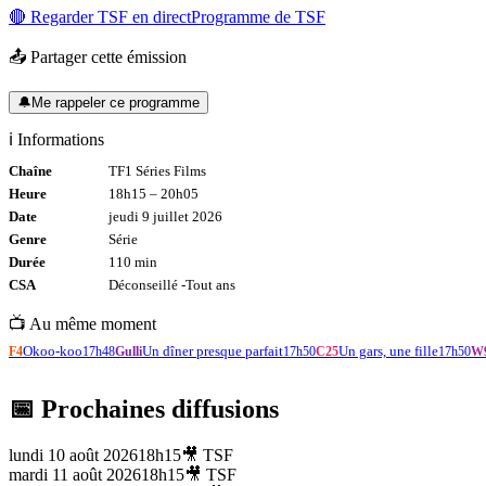
🔴 Regarder
TSF
en direct
Programme de
TSF
📤 Partager cette émission
🔔
Me rappeler ce programme
ℹ️ Informations
Chaîne
TF1 Séries Films
Heure
18h15
–
20h05
Date
jeudi 9 juillet 2026
Genre
Série
Durée
110
min
CSA
Déconseillé -
Tout
ans
📺 Au même moment
Okoo-koo
Un dîner presque parfait
Un gars, une fille
F4
17h48
Gulli
17h50
C25
17h50
W
📅 Prochaines diffusions
lundi 10 août 2026
18h15
🎥
TSF
mardi 11 août 2026
18h15
🎥
TSF