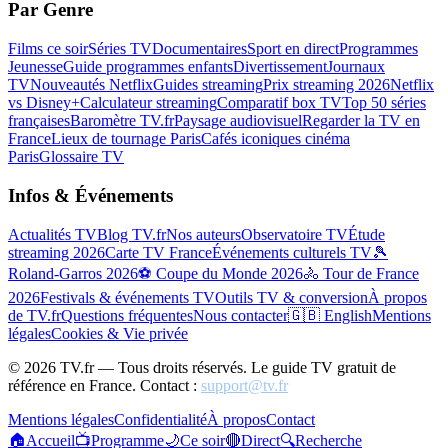
Par Genre
Films ce soir
Séries TV
Documentaires
Sport en direct
Programmes
Jeunesse
Guide programmes enfants
Divertissement
Journaux
TV
Nouveautés Netflix
Guides streaming
Prix streaming 2026
Netflix
vs Disney+
Calculateur streaming
Comparatif box TV
Top 50 séries
françaises
Baromètre TV.fr
Paysage audiovisuel
Regarder la TV en
France
Lieux de tournage Paris
Cafés iconiques cinéma
Paris
Glossaire TV
Infos & Événements
Actualités TV
Blog TV.fr
Nos auteurs
Observatoire TV
Étude
streaming 2026
Carte TV France
Événements culturels TV
🎾
Roland-Garros 2026
⚽ Coupe du Monde 2026
🚴 Tour de France
2026
Festivals & événements TV
Outils TV & conversion
À propos
de TV.fr
Questions fréquentes
Nous contacter
🇬🇧 English
Mentions
légales
Cookies & Vie privée
©
2026
TV.fr — Tous droits réservés. Le guide TV gratuit de
référence en France. Contact :
support@tv.fr
Mentions légales
Confidentialité
À propos
Contact
🏠
Accueil
📺
Programme
🌙
Ce soir
🔴
Direct
🔍
Recherche