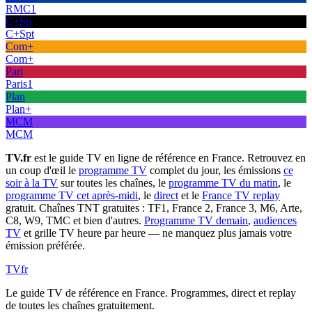
RMC1
C+Sp
C+Spt
Com+
Com+
Pari
Paris1
Plan
Plan+
MCM
MCM
TV.fr
est le guide TV en ligne de référence en France. Retrouvez en
un coup d'œil le
programme TV
complet du jour, les émissions
ce
soir à la TV
sur toutes les chaînes, le
programme TV du matin
, le
programme TV cet après-midi
, le
direct
et le
France TV replay
gratuit. Chaînes TNT gratuites : TF1, France 2, France 3, M6, Arte,
C8, W9, TMC et bien d'autres.
Programme TV demain
,
audiences
TV
et grille TV heure par heure — ne manquez plus jamais votre
émission préférée.
TV
fr
Le guide TV de référence en France. Programmes, direct et replay
de toutes les chaînes gratuitement.