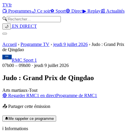
TV
fr
📺 Programmes
🌙 Ce soir
⚽ Sport
🔴 Direct
▶ Replay
📰 Actualités
🔍
EN DIRECT
🌙
Accueil
›
Programme TV
›
jeudi 9 juillet 2026
›
Judo : Grand Prix
de Qingdao
RMC Sport 1
07h00
–
09h00
·
jeudi 9 juillet 2026
Judo : Grand Prix de Qingdao
Arts martiaux
-
Tout
🔴 Regarder
RMC1
en direct
Programme de
RMC1
📤 Partager cette émission
🔔
Me rappeler ce programme
ℹ️ Informations