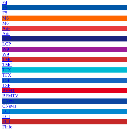
F4
F5
F5
M6
M6
Arte
Arte
LCP
LCP
W9
W9
TMC
TMC
TFX
TFX
TSF
TSF
BFMT
BFMTV
CNew
CNews
LCI
LCI
FInf
FInfo