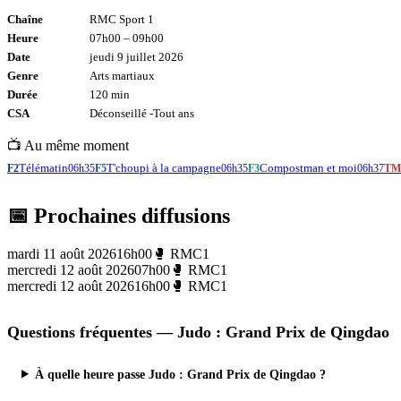
Chaîne
RMC Sport 1
Heure
07h00
–
09h00
Date
jeudi 9 juillet 2026
Genre
Arts martiaux
Durée
120
min
CSA
Déconseillé -
Tout
ans
📺 Au même moment
Télématin
T'choupi à la campagne
Compostman et moi
F2
06h35
F5
06h35
F3
06h37
TM
📅 Prochaines diffusions
mardi 11 août 2026
16h00
🥊
RMC1
mercredi 12 août 2026
07h00
🥊
RMC1
mercredi 12 août 2026
16h00
🥊
RMC1
Questions fréquentes —
Judo : Grand Prix de Qingdao
À quelle heure passe Judo : Grand Prix de Qingdao ?