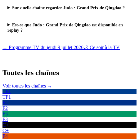
Sur quelle chaîne regarder Judo : Grand Prix de Qingdao ?
Est-ce que Judo : Grand Prix de Qingdao est disponible en
replay ?
← Programme TV du
jeudi 9 juillet 2026
🌙 Ce soir à la TV
Toutes les
chaînes
Voir toutes les chaînes →
TF1
TF1
F2
F2
F3
F3
C+
C+
F4