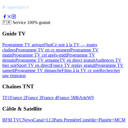
✉ support@tv.fr
🇫🇷
Service 100% gratuit
Guide TV
Programme TV aujourd'hui
Ce soir à la TV — toutes
chaînes
Programme TV en ce moment
Programme TV
matin
Programme TV cet après-midi
Programme TV
demain
Programme TV semaine
TV en direct gratuit
Audiences TV
hier soir
Sport TV en direct
France TV replay gratuit
Programme TV
samedi
Programme TV dimanche
Films à la TV ce soir
Rechercher
une émission
Chaînes TNT
TF1
France 2
France 3
France 4
France 5
M6
Arte
W9
Câble & Satellite
BFM TV
CNews
Canal+
LCI
Paris Première
Comédie+
Planète+
MCM