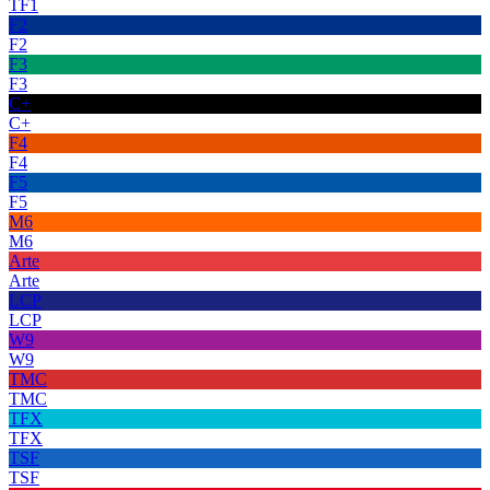
TF1
F2
F2
F3
F3
C+
C+
F4
F4
F5
F5
M6
M6
Arte
Arte
LCP
LCP
W9
W9
TMC
TMC
TFX
TFX
TSF
TSF