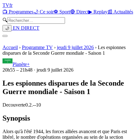
TV
fr
📺 Programmes
🌙 Ce soir
⚽ Sport
🔴 Direct
▶ Replay
📰 Actualités
🔍
EN DIRECT
🌙
Accueil
›
Programme TV
›
jeudi 9 juillet 2026
›
Les espionnes
disparues de la Seconde Guerre mondiale - Saison 1
Planète+
20h55
–
21h48
·
jeudi 9 juillet 2026
Les espionnes disparues de la Seconde
Guerre mondiale - Saison 1
Decouverte
0.2.
-
-10
Synopsis
Alors qu'à l'été 1944, les forces alliées avancent et que Paris est
libéré, le nombre d'opérations organisées au sein de la section