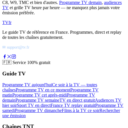
C8, W9, TMC et bien d'autres.
Programme TV demain
,
audiences
TV
et grille TV heure par heure — ne manquez plus jamais votre
émission préférée.
TV
fr
Le guide TV de référence en France. Programmes, direct et replay
de toutes les chaînes gratuitement.
✉ support@tv.fr
🇫🇷
Service 100% gratuit
Guide TV
Programme TV aujourd'hui
Ce soir à la TV — toutes
chaînes
Programme TV en ce moment
Programme TV
matin
Programme TV cet après-midi
Programme TV
demain
Programme TV semaine
TV en direct gratuit
Audiences TV
hier soir
Sport TV en direct
France TV replay gratuit
Programme TV
samedi
Programme TV dimanche
Films à la TV ce soir
Rechercher
une émission
Chaînes TNT