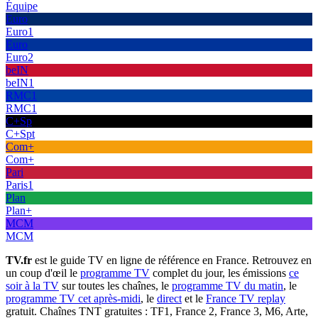
Équipe
Euro
Euro1
Euro
Euro2
beIN
beIN1
RMC1
RMC1
C+Sp
C+Spt
Com+
Com+
Pari
Paris1
Plan
Plan+
MCM
MCM
TV.fr
est le guide TV en ligne de référence en France. Retrouvez en
un coup d'œil le
programme TV
complet du jour, les émissions
ce
soir à la TV
sur toutes les chaînes, le
programme TV du matin
, le
programme TV cet après-midi
, le
direct
et le
France TV replay
gratuit. Chaînes TNT gratuites : TF1, France 2, France 3, M6, Arte,