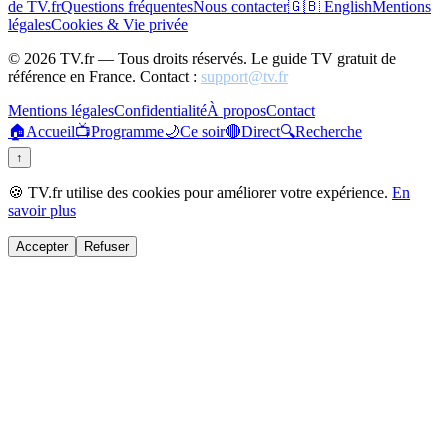
de TV.fr
Questions fréquentes
Nous contacter
🇬🇧 English
Mentions
légales
Cookies & Vie privée
©
2026
TV.fr — Tous droits réservés. Le guide TV gratuit de
référence en France. Contact :
support@tv.fr
Mentions légales
Confidentialité
À propos
Contact
🏠
Accueil
📺
Programme
🌙
Ce soir
🔴
Direct
🔍
Recherche
↑
🍪 TV.fr utilise des cookies pour améliorer votre expérience.
En
savoir plus
Accepter
Refuser