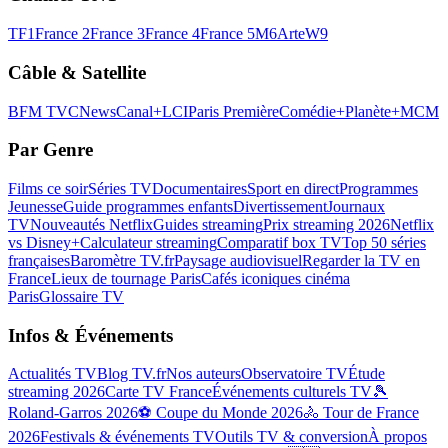
TF1
France 2
France 3
France 4
France 5
M6
Arte
W9
Câble & Satellite
BFM TV
CNews
Canal+
LCI
Paris Première
Comédie+
Planète+
MCM
Par Genre
Films ce soir
Séries TV
Documentaires
Sport en direct
Programmes
Jeunesse
Guide programmes enfants
Divertissement
Journaux
TV
Nouveautés Netflix
Guides streaming
Prix streaming 2026
Netflix
vs Disney+
Calculateur streaming
Comparatif box TV
Top 50 séries
françaises
Baromètre TV.fr
Paysage audiovisuel
Regarder la TV en
France
Lieux de tournage Paris
Cafés iconiques cinéma
Paris
Glossaire TV
Infos & Événements
Actualités TV
Blog TV.fr
Nos auteurs
Observatoire TV
Étude
streaming 2026
Carte TV France
Événements culturels TV
🎾
Roland-Garros 2026
⚽ Coupe du Monde 2026
🚴 Tour de France
2026
Festivals & événements TV
Outils TV & conversion
À propos