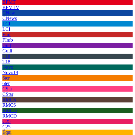
BFMT
BFMTV
CNew
CNews
LCI
LCI
FInf
FInfo
Gull
Gulli
T18
T18
Novo
Novo19
6ter
6ter
CSta
CStar
RMCS
RMCS
RMCD
RMCD
C25
C25
Équi