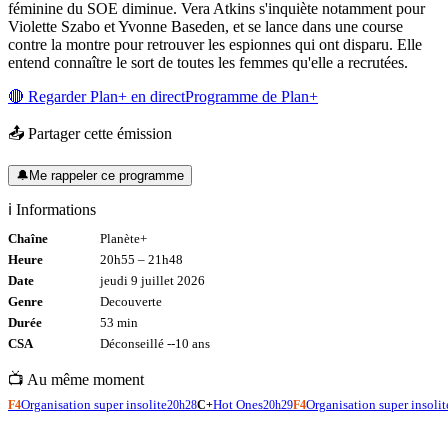
féminine du SOE diminue. Vera Atkins s'inquiète notamment pour
Violette Szabo et Yvonne Baseden, et se lance dans une course
contre la montre pour retrouver les espionnes qui ont disparu. Elle
entend connaître le sort de toutes les femmes qu'elle a recrutées.
🔴 Regarder
Plan+
en direct
Programme de
Plan+
📤 Partager cette émission
🔔
Me rappeler ce programme
ℹ️ Informations
Chaîne
Planète+
Heure
20h55
–
21h48
Date
jeudi 9 juillet 2026
Genre
Decouverte
Durée
53
min
CSA
Déconseillé -
-10
ans
📺 Au même moment
Organisation super insolite
Hot Ones
Organisation super insolit
F4
20h28
C+
20h29
F4