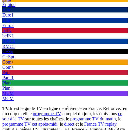
Équipe
Euro
Euro1
Euro
Euro2
beIN
beIN1
RMC1
RMC1
C+Sp
C+Spt
Com+
Com+
Pari
Paris1
Plan
Plan+
MCM
MCM
TV.fr
est le guide TV en ligne de référence en France. Retrouvez en
un coup d'œil le
programme TV
complet du jour, les émissions
ce
soir à la TV
sur toutes les chaînes, le
programme TV du matin
, le
programme TV cet après-midi
, le
direct
et le
France TV replay
gratuit. Chaînes TNT gratuites : TF1, France 2, France 3, M6, Arte,