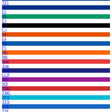
TF1
F2
F2
F3
F3
C+
C+
F4
F4
F5
F5
M6
M6
Arte
Arte
LCP
LCP
W9
W9
TMC
TMC
TFX
TFX
TSF
TSF