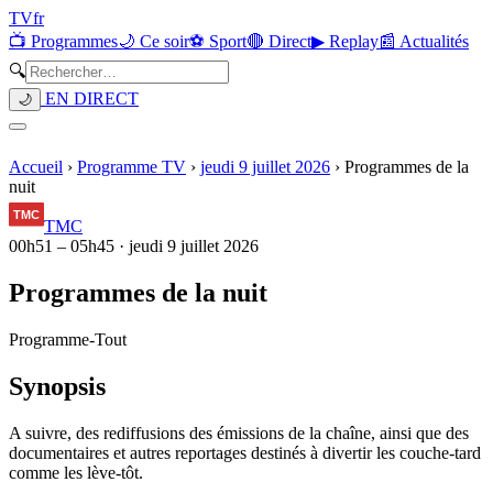
TV
fr
📺 Programmes
🌙 Ce soir
⚽ Sport
🔴 Direct
▶ Replay
📰 Actualités
🔍
EN DIRECT
🌙
Accueil
›
Programme TV
›
jeudi 9 juillet 2026
›
Programmes de la
nuit
TMC
00h51
–
05h45
·
jeudi 9 juillet 2026
Programmes de la nuit
Programme
-
Tout
Synopsis
A suivre, des rediffusions des émissions de la chaîne, ainsi que des
documentaires et autres reportages destinés à divertir les couche-tard
comme les lève-tôt.