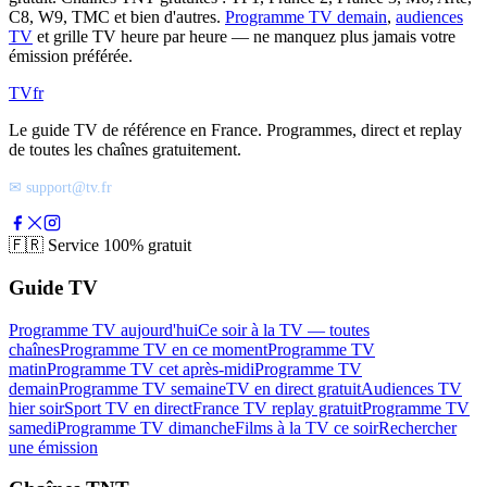
C8, W9, TMC et bien d'autres.
Programme TV demain
,
audiences
TV
et grille TV heure par heure — ne manquez plus jamais votre
émission préférée.
TV
fr
Le guide TV de référence en France. Programmes, direct et replay
de toutes les chaînes gratuitement.
✉ support@tv.fr
🇫🇷
Service 100% gratuit
Guide TV
Programme TV aujourd'hui
Ce soir à la TV — toutes
chaînes
Programme TV en ce moment
Programme TV
matin
Programme TV cet après-midi
Programme TV
demain
Programme TV semaine
TV en direct gratuit
Audiences TV
hier soir
Sport TV en direct
France TV replay gratuit
Programme TV
samedi
Programme TV dimanche
Films à la TV ce soir
Rechercher
une émission