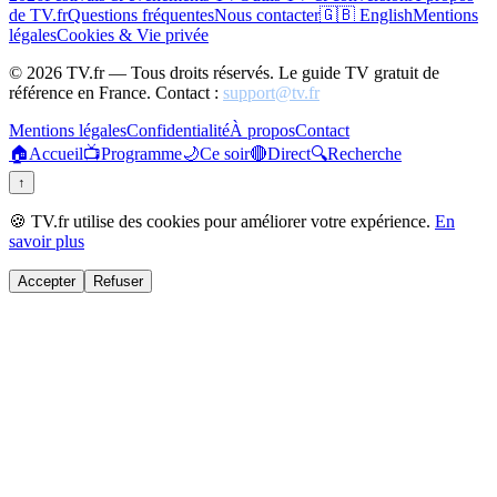
de TV.fr
Questions fréquentes
Nous contacter
🇬🇧 English
Mentions
légales
Cookies & Vie privée
©
2026
TV.fr — Tous droits réservés. Le guide TV gratuit de
référence en France. Contact :
support@tv.fr
Mentions légales
Confidentialité
À propos
Contact
🏠
Accueil
📺
Programme
🌙
Ce soir
🔴
Direct
🔍
Recherche
↑
🍪 TV.fr utilise des cookies pour améliorer votre expérience.
En
savoir plus
Accepter
Refuser