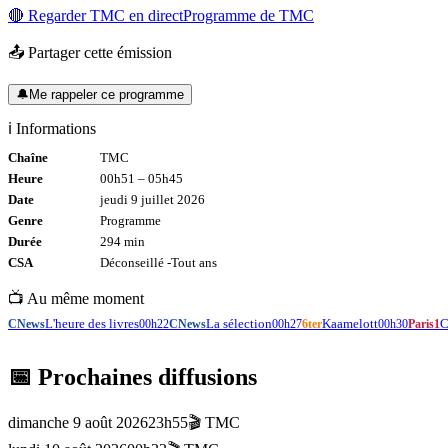
🔴 Regarder
TMC
en direct
Programme de
TMC
📤 Partager cette émission
🔔
Me rappeler ce programme
ℹ️ Informations
Chaîne
TMC
Heure
00h51
–
05h45
Date
jeudi 9 juillet 2026
Genre
Programme
Durée
294
min
CSA
Déconseillé -
Tout
ans
📺 Au même moment
L'heure des livres
La sélection
Kaamelott
C
CNews
00h22
CNews
00h27
6ter
00h30
Paris1
📅 Prochaines diffusions
dimanche 9 août 2026
23h55
🎬
TMC