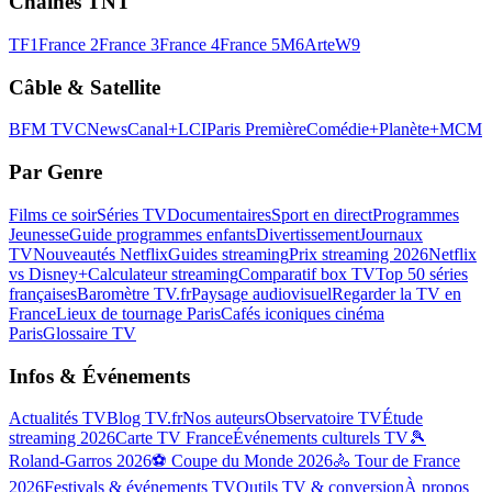
Chaînes TNT
TF1
France 2
France 3
France 4
France 5
M6
Arte
W9
Câble & Satellite
BFM TV
CNews
Canal+
LCI
Paris Première
Comédie+
Planète+
MCM
Par Genre
Films ce soir
Séries TV
Documentaires
Sport en direct
Programmes
Jeunesse
Guide programmes enfants
Divertissement
Journaux
TV
Nouveautés Netflix
Guides streaming
Prix streaming 2026
Netflix
vs Disney+
Calculateur streaming
Comparatif box TV
Top 50 séries
françaises
Baromètre TV.fr
Paysage audiovisuel
Regarder la TV en
France
Lieux de tournage Paris
Cafés iconiques cinéma
Paris
Glossaire TV
Infos & Événements
Actualités TV
Blog TV.fr
Nos auteurs
Observatoire TV
Étude
streaming 2026
Carte TV France
Événements culturels TV
🎾
Roland-Garros 2026
⚽ Coupe du Monde 2026
🚴 Tour de France
2026
Festivals & événements TV
Outils TV & conversion
À propos