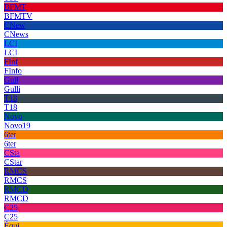
BFMT
BFMTV
CNew
CNews
LCI
LCI
FInf
FInfo
Gull
Gulli
T18
T18
Novo
Novo19
6ter
6ter
CSta
CStar
RMCS
RMCS
RMCD
RMCD
C25
C25
Équi