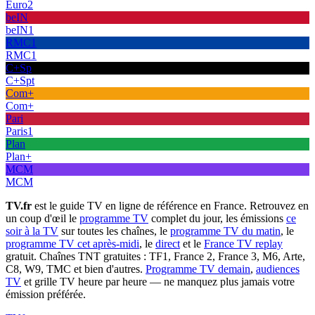
Euro2
beIN
beIN1
RMC1
RMC1
C+Sp
C+Spt
Com+
Com+
Pari
Paris1
Plan
Plan+
MCM
MCM
TV.fr
est le guide TV en ligne de référence en France. Retrouvez en
un coup d'œil le
programme TV
complet du jour, les émissions
ce
soir à la TV
sur toutes les chaînes, le
programme TV du matin
, le
programme TV cet après-midi
, le
direct
et le
France TV replay
gratuit. Chaînes TNT gratuites : TF1, France 2, France 3, M6, Arte,
C8, W9, TMC et bien d'autres.
Programme TV demain
,
audiences
TV
et grille TV heure par heure — ne manquez plus jamais votre
émission préférée.