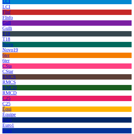
LCI
LCI
FInf
FInfo
Gull
Gulli
T18
T18
Novo
Novo19
6ter
6ter
CSta
CStar
RMCS
RMCS
RMCD
RMCD
C25
C25
Équi
Équipe
Euro
Euro1
Euro