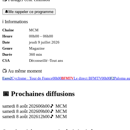
🔔
Me rappeler ce programme
ℹ️ Informations
Chaîne
MCM
Heure
00h00
–
06h00
Date
jeudi 9 juillet 2026
Genre
Magazine
Durée
360
min
CSA
Déconseillé -
Tout
ans
📺 Au même moment
Cyclisme : Tour de France
Le direct BFMTV
Paloma au
Euro2
00h00
BFMTV
00h00
F2
📅 Prochaines diffusions
samedi 8 août 2026
06h00
🎵
MCM
samedi 8 août 2026
09h00
🎵
MCM
samedi 8 août 2026
12h00
🎵
MCM