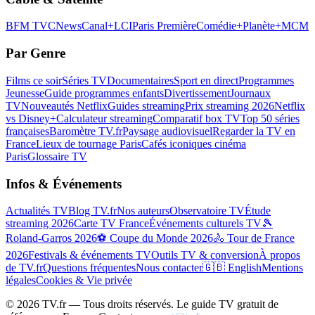
BFM TV
CNews
Canal+
LCI
Paris Première
Comédie+
Planète+
MCM
Par Genre
Films ce soir
Séries TV
Documentaires
Sport en direct
Programmes
Jeunesse
Guide programmes enfants
Divertissement
Journaux
TV
Nouveautés Netflix
Guides streaming
Prix streaming 2026
Netflix
vs Disney+
Calculateur streaming
Comparatif box TV
Top 50 séries
françaises
Baromètre TV.fr
Paysage audiovisuel
Regarder la TV en
France
Lieux de tournage Paris
Cafés iconiques cinéma
Paris
Glossaire TV
Infos & Événements
Actualités TV
Blog TV.fr
Nos auteurs
Observatoire TV
Étude
streaming 2026
Carte TV France
Événements culturels TV
🎾
Roland-Garros 2026
⚽ Coupe du Monde 2026
🚴 Tour de France
2026
Festivals & événements TV
Outils TV & conversion
À propos
de TV.fr
Questions fréquentes
Nous contacter
🇬🇧 English
Mentions
légales
Cookies & Vie privée
©
2026
TV.fr — Tous droits réservés. Le guide TV gratuit de