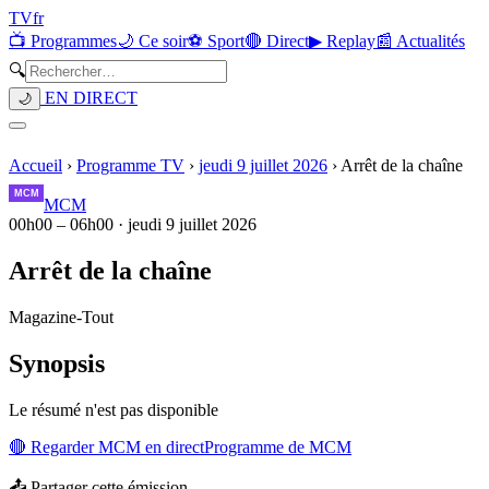
TV
fr
📺 Programmes
🌙 Ce soir
⚽ Sport
🔴 Direct
▶ Replay
📰 Actualités
🔍
EN DIRECT
🌙
Accueil
›
Programme TV
›
jeudi 9 juillet 2026
›
Arrêt de la chaîne
MCM
00h00
–
06h00
·
jeudi 9 juillet 2026
Arrêt de la chaîne
Magazine
-
Tout
Synopsis
Le résumé n'est pas disponible
🔴 Regarder
MCM
en direct
Programme de
MCM
📤 Partager cette émission