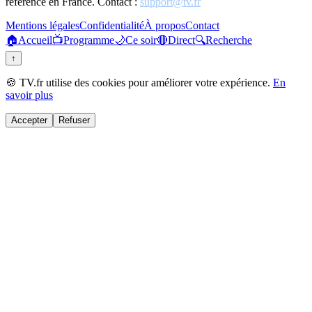
référence en France. Contact :
support@tv.fr
Mentions légales
Confidentialité
À propos
Contact
🏠
Accueil
📺
Programme
🌙
Ce soir
🔴
Direct
🔍
Recherche
↑
🍪 TV.fr utilise des cookies pour améliorer votre expérience.
En
savoir plus
Accepter
Refuser