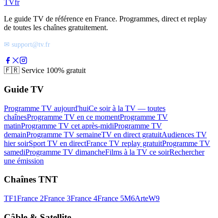
TV
fr
Le guide TV de référence en France. Programmes, direct et replay
de toutes les chaînes gratuitement.
✉ support@tv.fr
🇫🇷
Service 100% gratuit
Guide TV
Programme TV aujourd'hui
Ce soir à la TV — toutes
chaînes
Programme TV en ce moment
Programme TV
matin
Programme TV cet après-midi
Programme TV
demain
Programme TV semaine
TV en direct gratuit
Audiences TV
hier soir
Sport TV en direct
France TV replay gratuit
Programme TV
samedi
Programme TV dimanche
Films à la TV ce soir
Rechercher
une émission
Chaînes TNT
TF1
France 2
France 3
France 4
France 5
M6
Arte
W9
Câble & Satellite