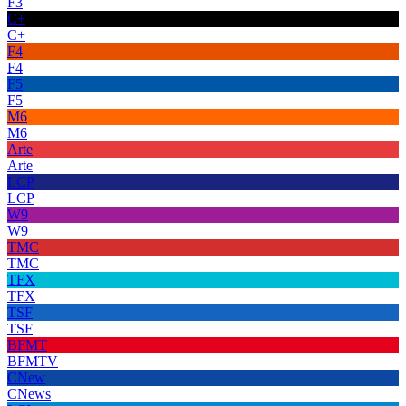
F3
C+
C+
F4
F4
F5
F5
M6
M6
Arte
Arte
LCP
LCP
W9
W9
TMC
TMC
TFX
TFX
TSF
TSF
BFMT
BFMTV
CNew
CNews