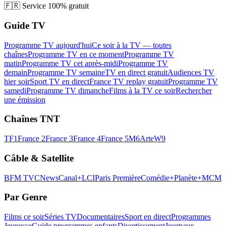
🇫🇷
Service 100% gratuit
Guide TV
Programme TV aujourd'hui
Ce soir à la TV — toutes
chaînes
Programme TV en ce moment
Programme TV
matin
Programme TV cet après-midi
Programme TV
demain
Programme TV semaine
TV en direct gratuit
Audiences TV
hier soir
Sport TV en direct
France TV replay gratuit
Programme TV
samedi
Programme TV dimanche
Films à la TV ce soir
Rechercher
une émission
Chaînes TNT
TF1
France 2
France 3
France 4
France 5
M6
Arte
W9
Câble & Satellite
BFM TV
CNews
Canal+
LCI
Paris Première
Comédie+
Planète+
MCM
Par Genre
Films ce soir
Séries TV
Documentaires
Sport en direct
Programmes
Jeunesse
Guide programmes enfants
Divertissement
Journaux