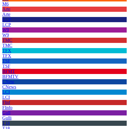
M6
Arte
Arte
LCP
LCP
W9
W9
TMC
TMC
TFX
TFX
TSF
TSF
BFMT
BFMTV
CNew
CNews
LCI
LCI
FInf
FInfo
Gull
Gulli
T18
T18