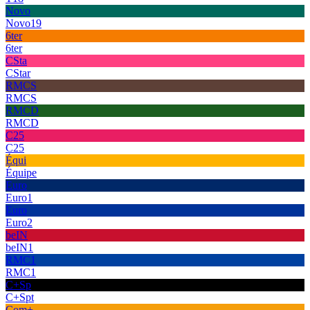
Novo
Novo19
6ter
6ter
CSta
CStar
RMCS
RMCS
RMCD
RMCD
C25
C25
Équi
Équipe
Euro
Euro1
Euro
Euro2
beIN
beIN1
RMC1
RMC1
C+Sp
C+Spt
Com+