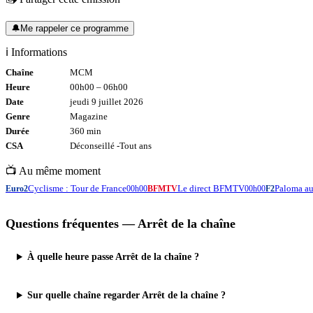
🔔
Me rappeler ce programme
ℹ️ Informations
Chaîne
MCM
Heure
00h00
–
06h00
Date
jeudi 9 juillet 2026
Genre
Magazine
Durée
360
min
CSA
Déconseillé -
Tout
ans
📺 Au même moment
Cyclisme : Tour de France
Le direct BFMTV
Paloma au
Euro2
00h00
BFMTV
00h00
F2
Questions fréquentes —
Arrêt de la chaîne
À quelle heure passe Arrêt de la chaîne ?
Sur quelle chaîne regarder Arrêt de la chaîne ?