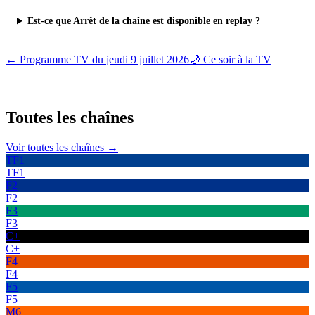
Est-ce que Arrêt de la chaîne est disponible en replay ?
← Programme TV du
jeudi 9 juillet 2026
🌙 Ce soir à la TV
Toutes les
chaînes
Voir toutes les chaînes →
TF1
TF1
F2
F2
F3
F3
C+
C+
F4
F4
F5
F5
M6