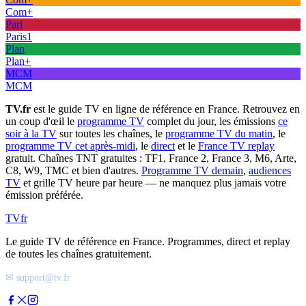
Com+
Pari
Paris1
Plan
Plan+
MCM
MCM
TV.fr
est le guide TV en ligne de référence en France. Retrouvez en
un coup d'œil le
programme TV
complet du jour, les émissions
ce
soir à la TV
sur toutes les chaînes, le
programme TV du matin
, le
programme TV cet après-midi
, le
direct
et le
France TV replay
gratuit. Chaînes TNT gratuites : TF1, France 2, France 3, M6, Arte,
C8, W9, TMC et bien d'autres.
Programme TV demain
,
audiences
TV
et grille TV heure par heure — ne manquez plus jamais votre
émission préférée.
TV
fr
Le guide TV de référence en France. Programmes, direct et replay
de toutes les chaînes gratuitement.
✉ support@tv.fr