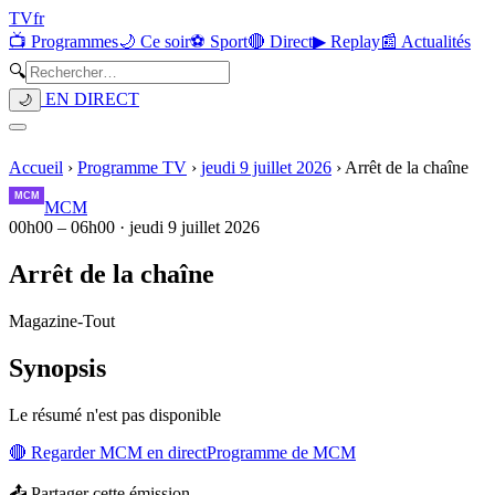
TV
fr
📺 Programmes
🌙 Ce soir
⚽ Sport
🔴 Direct
▶ Replay
📰 Actualités
🔍
EN DIRECT
🌙
Accueil
›
Programme TV
›
jeudi 9 juillet 2026
›
Arrêt de la chaîne
MCM
00h00
–
06h00
·
jeudi 9 juillet 2026
Arrêt de la chaîne
Magazine
-
Tout
Synopsis
Le résumé n'est pas disponible
🔴 Regarder
MCM
en direct
Programme de
MCM
📤 Partager cette émission