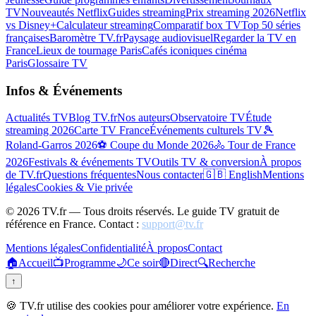
TV
Nouveautés Netflix
Guides streaming
Prix streaming 2026
Netflix
vs Disney+
Calculateur streaming
Comparatif box TV
Top 50 séries
françaises
Baromètre TV.fr
Paysage audiovisuel
Regarder la TV en
France
Lieux de tournage Paris
Cafés iconiques cinéma
Paris
Glossaire TV
Infos & Événements
Actualités TV
Blog TV.fr
Nos auteurs
Observatoire TV
Étude
streaming 2026
Carte TV France
Événements culturels TV
🎾
Roland-Garros 2026
⚽ Coupe du Monde 2026
🚴 Tour de France
2026
Festivals & événements TV
Outils TV & conversion
À propos
de TV.fr
Questions fréquentes
Nous contacter
🇬🇧 English
Mentions
légales
Cookies & Vie privée
©
2026
TV.fr — Tous droits réservés. Le guide TV gratuit de
référence en France. Contact :
support@tv.fr
Mentions légales
Confidentialité
À propos
Contact
🏠
Accueil
📺
Programme
🌙
Ce soir
🔴
Direct
🔍
Recherche
↑
🍪 TV.fr utilise des cookies pour améliorer votre expérience.
En