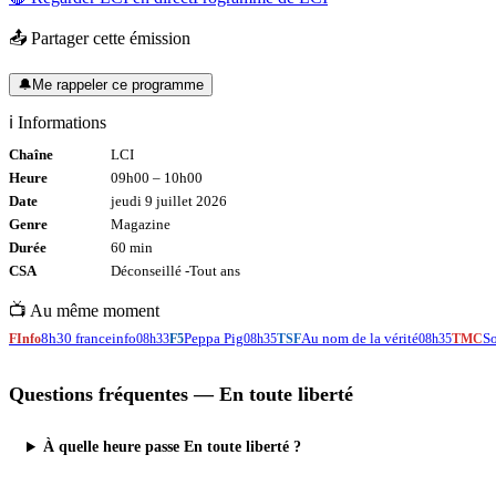
📤 Partager cette émission
🔔
Me rappeler ce programme
ℹ️ Informations
Chaîne
LCI
Heure
09h00
–
10h00
Date
jeudi 9 juillet 2026
Genre
Magazine
Durée
60
min
CSA
Déconseillé -
Tout
ans
📺 Au même moment
8h30 franceinfo
Peppa Pig
Au nom de la vérité
So
FInfo
08h33
F5
08h35
TSF
08h35
TMC
Questions fréquentes —
En toute liberté
À quelle heure passe En toute liberté ?