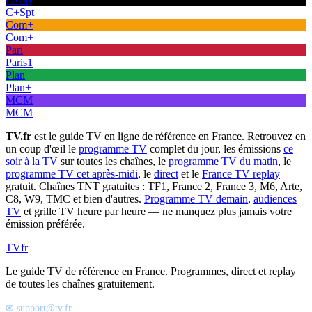
C+Spt
Com+
Com+
Pari
Paris1
Plan
Plan+
MCM
MCM
TV.fr
est le guide TV en ligne de référence en France. Retrouvez en
un coup d'œil le
programme TV
complet du jour, les émissions
ce
soir à la TV
sur toutes les chaînes, le
programme TV du matin
, le
programme TV cet après-midi
, le
direct
et le
France TV replay
gratuit. Chaînes TNT gratuites : TF1, France 2, France 3, M6, Arte,
C8, W9, TMC et bien d'autres.
Programme TV demain
,
audiences
TV
et grille TV heure par heure — ne manquez plus jamais votre
émission préférée.
TV
fr
Le guide TV de référence en France. Programmes, direct et replay
de toutes les chaînes gratuitement.
✉ support@tv.fr