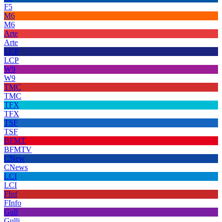
F5
M6
M6
Arte
Arte
LCP
LCP
W9
W9
TMC
TMC
TFX
TFX
TSF
TSF
BFMT
BFMTV
CNew
CNews
LCI
LCI
FInf
FInfo
Gull
Gulli