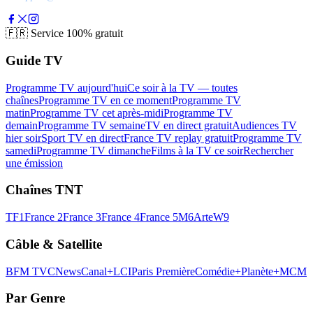
🇫🇷
Service 100% gratuit
Guide TV
Programme TV aujourd'hui
Ce soir à la TV — toutes
chaînes
Programme TV en ce moment
Programme TV
matin
Programme TV cet après-midi
Programme TV
demain
Programme TV semaine
TV en direct gratuit
Audiences TV
hier soir
Sport TV en direct
France TV replay gratuit
Programme TV
samedi
Programme TV dimanche
Films à la TV ce soir
Rechercher
une émission
Chaînes TNT
TF1
France 2
France 3
France 4
France 5
M6
Arte
W9
Câble & Satellite
BFM TV
CNews
Canal+
LCI
Paris Première
Comédie+
Planète+
MCM
Par Genre