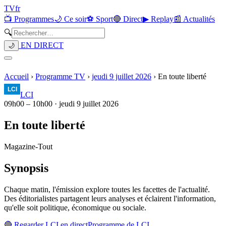
TV
fr
📺 Programmes
🌙 Ce soir
⚽ Sport
🔴 Direct
▶ Replay
📰 Actualités
🔍
EN DIRECT
🌙
Accueil
›
Programme TV
›
jeudi 9 juillet 2026
›
En toute liberté
LCI
09h00
–
10h00
·
jeudi 9 juillet 2026
En toute liberté
Magazine
-
Tout
Synopsis
Chaque matin, l'émission explore toutes les facettes de l'actualité.
Des éditorialistes partagent leurs analyses et éclairent l'information,
qu'elle soit politique, économique ou sociale.
🔴 Regarder
LCI
en direct
Programme de
LCI