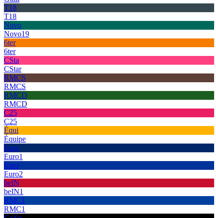
T18
T18
Novo
Novo19
6ter
6ter
CSta
CStar
RMCS
RMCS
RMCD
RMCD
C25
C25
Équi
Équipe
Euro
Euro1
Euro
Euro2
beIN
beIN1
RMC1
RMC1
C+Sp