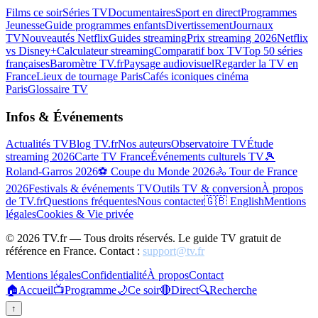
Films ce soir
Séries TV
Documentaires
Sport en direct
Programmes
Jeunesse
Guide programmes enfants
Divertissement
Journaux
TV
Nouveautés Netflix
Guides streaming
Prix streaming 2026
Netflix
vs Disney+
Calculateur streaming
Comparatif box TV
Top 50 séries
françaises
Baromètre TV.fr
Paysage audiovisuel
Regarder la TV en
France
Lieux de tournage Paris
Cafés iconiques cinéma
Paris
Glossaire TV
Infos & Événements
Actualités TV
Blog TV.fr
Nos auteurs
Observatoire TV
Étude
streaming 2026
Carte TV France
Événements culturels TV
🎾
Roland-Garros 2026
⚽ Coupe du Monde 2026
🚴 Tour de France
2026
Festivals & événements TV
Outils TV & conversion
À propos
de TV.fr
Questions fréquentes
Nous contacter
🇬🇧 English
Mentions
légales
Cookies & Vie privée
©
2026
TV.fr — Tous droits réservés. Le guide TV gratuit de
référence en France. Contact :
support@tv.fr
Mentions légales
Confidentialité
À propos
Contact
🏠
Accueil
📺
Programme
🌙
Ce soir
🔴
Direct
🔍
Recherche
↑