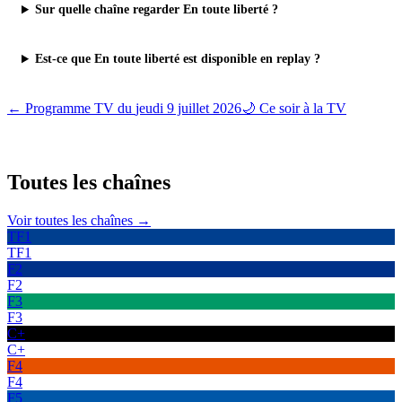
Sur quelle chaîne regarder En toute liberté ?
Est-ce que En toute liberté est disponible en replay ?
← Programme TV du
jeudi 9 juillet 2026
🌙 Ce soir à la TV
Toutes les
chaînes
Voir toutes les chaînes →
TF1
TF1
F2
F2
F3
F3
C+
C+
F4
F4
F5