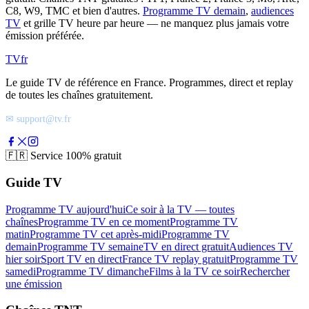
C8, W9, TMC et bien d'autres.
Programme TV demain
,
audiences
TV
et grille TV heure par heure — ne manquez plus jamais votre
émission préférée.
TV
fr
Le guide TV de référence en France. Programmes, direct et replay
de toutes les chaînes gratuitement.
✉ support@tv.fr
🇫🇷
Service 100% gratuit
Guide TV
Programme TV aujourd'hui
Ce soir à la TV — toutes
chaînes
Programme TV en ce moment
Programme TV
matin
Programme TV cet après-midi
Programme TV
demain
Programme TV semaine
TV en direct gratuit
Audiences TV
hier soir
Sport TV en direct
France TV replay gratuit
Programme TV
samedi
Programme TV dimanche
Films à la TV ce soir
Rechercher
une émission