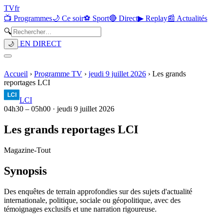
TV
fr
📺 Programmes
🌙 Ce soir
⚽ Sport
🔴 Direct
▶ Replay
📰 Actualités
🔍
EN DIRECT
🌙
Accueil
›
Programme TV
›
jeudi 9 juillet 2026
›
Les grands
reportages LCI
LCI
04h30
–
05h00
·
jeudi 9 juillet 2026
Les grands reportages LCI
Magazine
-
Tout
Synopsis
Des enquêtes de terrain approfondies sur des sujets d'actualité
internationale, politique, sociale ou géopolitique, avec des
témoignages exclusifs et une narration rigoureuse.