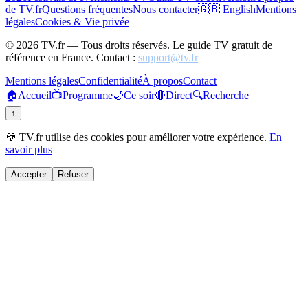
de TV.fr
Questions fréquentes
Nous contacter
🇬🇧 English
Mentions
légales
Cookies & Vie privée
©
2026
TV.fr — Tous droits réservés. Le guide TV gratuit de
référence en France. Contact :
support@tv.fr
Mentions légales
Confidentialité
À propos
Contact
🏠
Accueil
📺
Programme
🌙
Ce soir
🔴
Direct
🔍
Recherche
↑
🍪 TV.fr utilise des cookies pour améliorer votre expérience.
En
savoir plus
Accepter
Refuser