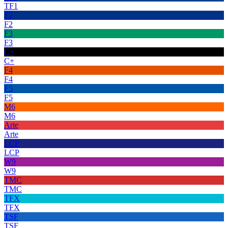
TF1
F2
F2
F3
F3
C+
C+
F4
F4
F5
F5
M6
M6
Arte
Arte
LCP
LCP
W9
W9
TMC
TMC
TFX
TFX
TSF
TSF