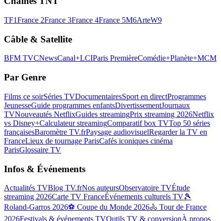
Chaînes TNT
TF1
France 2
France 3
France 4
France 5
M6
Arte
W9
Câble & Satellite
BFM TV
CNews
Canal+
LCI
Paris Première
Comédie+
Planète+
MCM
Par Genre
Films ce soir
Séries TV
Documentaires
Sport en direct
Programmes
Jeunesse
Guide programmes enfants
Divertissement
Journaux
TV
Nouveautés Netflix
Guides streaming
Prix streaming 2026
Netflix
vs Disney+
Calculateur streaming
Comparatif box TV
Top 50 séries
françaises
Baromètre TV.fr
Paysage audiovisuel
Regarder la TV en
France
Lieux de tournage Paris
Cafés iconiques cinéma
Paris
Glossaire TV
Infos & Événements
Actualités TV
Blog TV.fr
Nos auteurs
Observatoire TV
Étude
streaming 2026
Carte TV France
Événements culturels TV
🎾
Roland-Garros 2026
⚽ Coupe du Monde 2026
🚴 Tour de France
2026
Festivals & événements TV
Outils TV & conversion
À propos