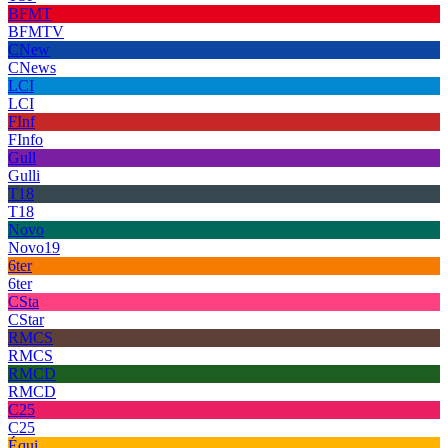
BFMT
BFMTV
CNew
CNews
LCI
LCI
FInf
FInfo
Gull
Gulli
T18
T18
Novo
Novo19
6ter
6ter
CSta
CStar
RMCS
RMCS
RMCD
RMCD
C25
C25
Équi