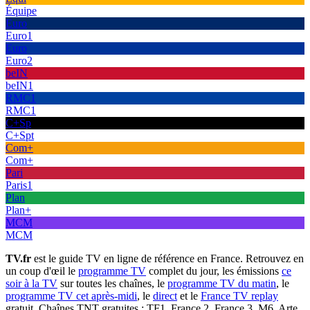
Équipe
Euro
Euro1
Euro
Euro2
beIN
beIN1
RMC1
RMC1
C+Sp
C+Spt
Com+
Com+
Pari
Paris1
Plan
Plan+
MCM
MCM
TV.fr
est le guide TV en ligne de référence en France. Retrouvez en
un coup d'œil le
programme TV
complet du jour, les émissions
ce
soir à la TV
sur toutes les chaînes, le
programme TV du matin
, le
programme TV cet après-midi
, le
direct
et le
France TV replay
gratuit. Chaînes TNT gratuites : TF1, France 2, France 3, M6, Arte,