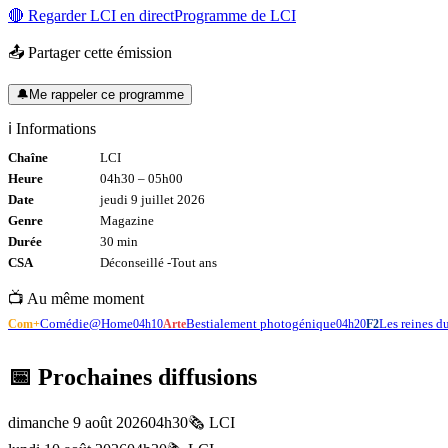
🔴 Regarder
LCI
en direct
Programme de
LCI
📤 Partager cette émission
🔔
Me rappeler ce programme
ℹ️ Informations
Chaîne
LCI
Heure
04h30
–
05h00
Date
jeudi 9 juillet 2026
Genre
Magazine
Durée
30
min
CSA
Déconseillé -
Tout
ans
📺 Au même moment
Comédie@Home
Bestialement photogénique
Les reines d
Com+
04h10
Arte
04h20
F2
📅 Prochaines diffusions
dimanche 9 août 2026
04h30
🗞️
LCI