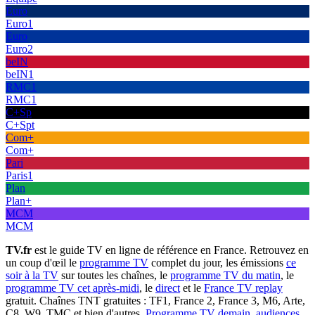
Euro
Euro1
Euro
Euro2
beIN
beIN1
RMC1
RMC1
C+Sp
C+Spt
Com+
Com+
Pari
Paris1
Plan
Plan+
MCM
MCM
TV.fr
est le guide TV en ligne de référence en France. Retrouvez en
un coup d'œil le
programme TV
complet du jour, les émissions
ce
soir à la TV
sur toutes les chaînes, le
programme TV du matin
, le
programme TV cet après-midi
, le
direct
et le
France TV replay
gratuit. Chaînes TNT gratuites : TF1, France 2, France 3, M6, Arte,
C8, W9, TMC et bien d'autres.
Programme TV demain
,
audiences