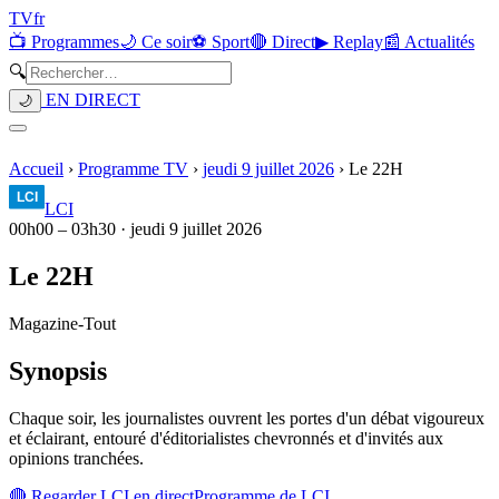
TV
fr
📺 Programmes
🌙 Ce soir
⚽ Sport
🔴 Direct
▶ Replay
📰 Actualités
🔍
EN DIRECT
🌙
Accueil
›
Programme TV
›
jeudi 9 juillet 2026
›
Le 22H
LCI
00h00
–
03h30
·
jeudi 9 juillet 2026
Le 22H
Magazine
-
Tout
Synopsis
Chaque soir, les journalistes ouvrent les portes d'un débat vigoureux
et éclairant, entouré d'éditorialistes chevronnés et d'invités aux
opinions tranchées.
🔴 Regarder
LCI
en direct
Programme de
LCI