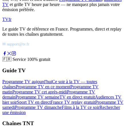
TV
et grille TV heure par heure — ne manquez plus jamais votre
émission préférée.
TV
fr
Le guide TV de référence en France. Programmes, direct et replay
de toutes les chaînes gratuitement.
✉ support@tv.fr
🇫🇷
Service 100% gratuit
Guide TV
Programme TV aujourd'hui
Ce soir à la TV — toutes
chaînes
Programme TV en ce moment
Programme TV
matin
Programme TV cet après-midi
Programme TV
demain
Programme TV semaine
TV en direct gratuit
Audiences TV
hier soir
Sport TV en direct
France TV replay gratuit
Programme TV
samedi
Programme TV dimanche
Films à la TV ce soir
Rechercher
une émission
Chaînes TNT