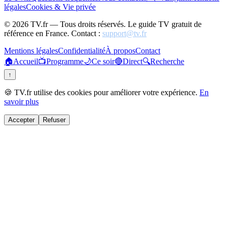
légales
Cookies & Vie privée
©
2026
TV.fr — Tous droits réservés. Le guide TV gratuit de
référence en France. Contact :
support@tv.fr
Mentions légales
Confidentialité
À propos
Contact
🏠
Accueil
📺
Programme
🌙
Ce soir
🔴
Direct
🔍
Recherche
↑
🍪 TV.fr utilise des cookies pour améliorer votre expérience.
En
savoir plus
Accepter
Refuser