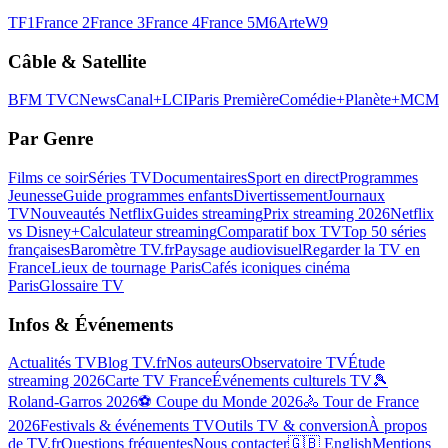
TF1
France 2
France 3
France 4
France 5
M6
Arte
W9
Câble & Satellite
BFM TV
CNews
Canal+
LCI
Paris Première
Comédie+
Planète+
MCM
Par Genre
Films ce soir
Séries TV
Documentaires
Sport en direct
Programmes
Jeunesse
Guide programmes enfants
Divertissement
Journaux
TV
Nouveautés Netflix
Guides streaming
Prix streaming 2026
Netflix
vs Disney+
Calculateur streaming
Comparatif box TV
Top 50 séries
françaises
Baromètre TV.fr
Paysage audiovisuel
Regarder la TV en
France
Lieux de tournage Paris
Cafés iconiques cinéma
Paris
Glossaire TV
Infos & Événements
Actualités TV
Blog TV.fr
Nos auteurs
Observatoire TV
Étude
streaming 2026
Carte TV France
Événements culturels TV
🎾
Roland-Garros 2026
⚽ Coupe du Monde 2026
🚴 Tour de France
2026
Festivals & événements TV
Outils TV & conversion
À propos
de TV.fr
Questions fréquentes
Nous contacter
🇬🇧 English
Mentions