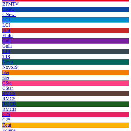
BFMTV
CNew
CNews
LCI
LCI
FInf
FInfo
Gull
Gulli
T18
T18
Novo
Novo19
6ter
6ter
CSta
CStar
RMCS
RMCS
RMCD
RMCD
C25
C25
Équi
Équipe