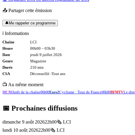
📤 Partager cette émission
🔔
Me rappeler ce programme
ℹ️ Informations
Chaîne
LCI
Heure
00h00
–
03h30
Date
jeudi 9 juillet 2026
Genre
Magazine
Durée
210
min
CSA
Déconseillé -
Tout
ans
📺 Au même moment
Arrêt de la chaîne
Cyclisme : Tour de France
Le di
MCM
00h00
Euro2
00h00
BFMTV
📅 Prochaines diffusions
dimanche 9 août 2026
22h00
🗞️
LCI
lundi 10 août 2026
22h00
🗞️
LCI