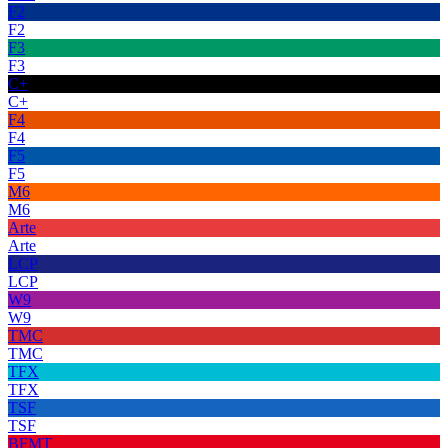
F2
F2
F3
F3
C+
C+
F4
F4
F5
F5
M6
M6
Arte
Arte
LCP
LCP
W9
W9
TMC
TMC
TFX
TFX
TSF
TSF
BFMT