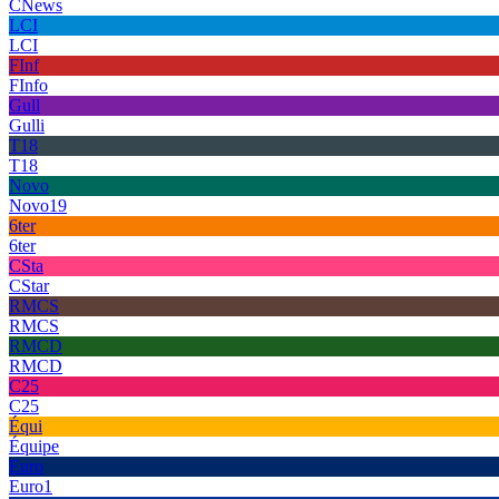
CNews
LCI
LCI
FInf
FInfo
Gull
Gulli
T18
T18
Novo
Novo19
6ter
6ter
CSta
CStar
RMCS
RMCS
RMCD
RMCD
C25
C25
Équi
Équipe
Euro
Euro1