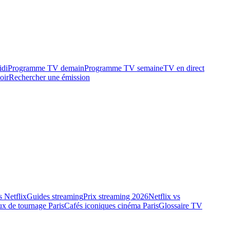
idi
Programme TV demain
Programme TV semaine
TV en direct
oir
Rechercher une émission
 Netflix
Guides streaming
Prix streaming 2026
Netflix vs
ux de tournage Paris
Cafés iconiques cinéma Paris
Glossaire TV