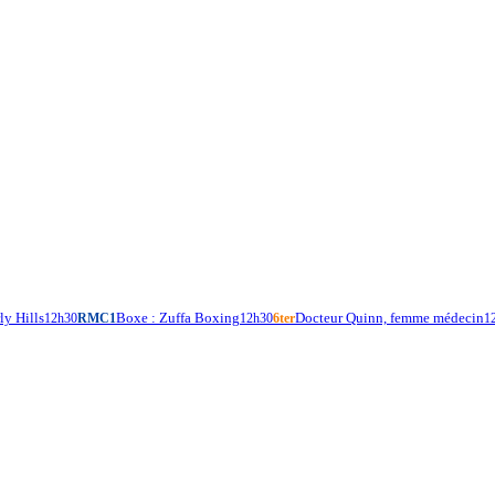
ly Hills
Boxe : Zuffa Boxing
Docteur Quinn, femme médecin
12h30
RMC1
12h30
6ter
1