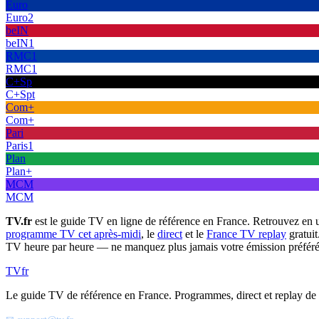
Euro
Euro2
beIN
beIN1
RMC1
RMC1
C+Sp
C+Spt
Com+
Com+
Pari
Paris1
Plan
Plan+
MCM
MCM
TV.fr
est le guide TV en ligne de référence en France. Retrouvez en 
programme TV cet après-midi
, le
direct
et le
France TV replay
gratuit
TV heure par heure — ne manquez plus jamais votre émission préféré
TV
fr
Le guide TV de référence en France. Programmes, direct et replay de t