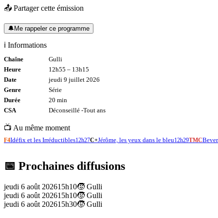
📤 Partager cette émission
🔔
Me rappeler ce programme
ℹ️ Informations
Chaîne
Gulli
Heure
12h55
–
13h15
Date
jeudi 9 juillet 2026
Genre
Série
Durée
20
min
CSA
Déconseillé -
Tout
ans
📺 Au même moment
Idéfix et les Irréductibles
Jérôme, les yeux dans le bleu
Bever
F4
12h27
C+
12h29
TMC
📅 Prochaines diffusions
jeudi 6 août 2026
15h10
🧒
Gulli
jeudi 6 août 2026
15h10
🧒
Gulli
jeudi 6 août 2026
15h30
🧒
Gulli