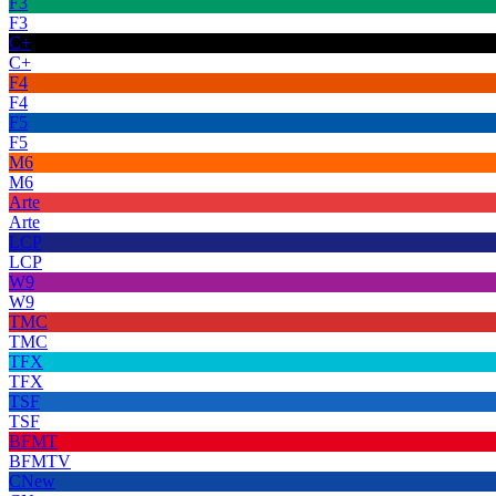
F3
F3
C+
C+
F4
F4
F5
F5
M6
M6
Arte
Arte
LCP
LCP
W9
W9
TMC
TMC
TFX
TFX
TSF
TSF
BFMT
BFMTV
CNew