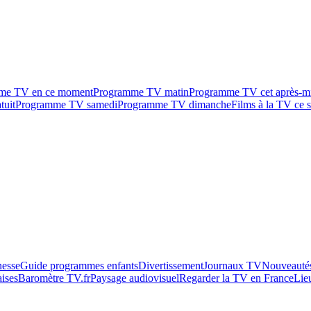
me TV en ce moment
Programme TV matin
Programme TV cet après-m
tuit
Programme TV samedi
Programme TV dimanche
Films à la TV ce s
esse
Guide programmes enfants
Divertissement
Journaux TV
Nouveautés
aises
Baromètre TV.fr
Paysage audiovisuel
Regarder la TV en France
Lie