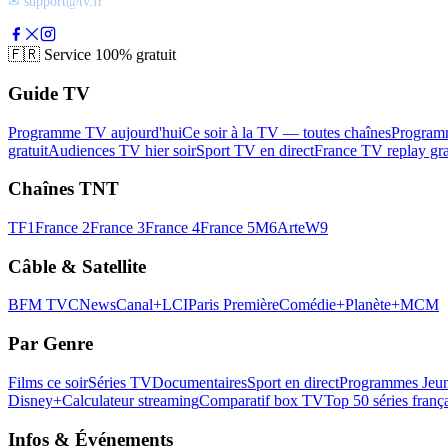
✉ support@tv.fr
🇫🇷
Service 100% gratuit
Guide TV
Programme TV aujourd'hui
Ce soir à la TV — toutes chaînes
Program
gratuit
Audiences TV hier soir
Sport TV en direct
France TV replay gra
Chaînes TNT
TF1
France 2
France 3
France 4
France 5
M6
Arte
W9
Câble & Satellite
BFM TV
CNews
Canal+
LCI
Paris Première
Comédie+
Planète+
MCM
Par Genre
Films ce soir
Séries TV
Documentaires
Sport en direct
Programmes Jeun
Disney+
Calculateur streaming
Comparatif box TV
Top 50 séries franç
Infos & Événements