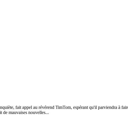
, inquiète, fait appel au révérend TimTom, espérant qu'il parviendra à f
it de mauvaises nouvelles...