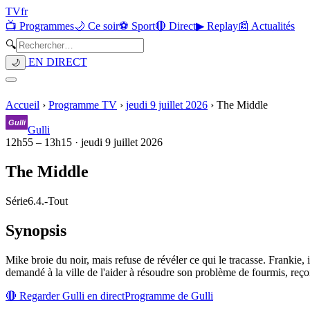
TV
fr
📺 Programmes
🌙 Ce soir
⚽ Sport
🔴 Direct
▶ Replay
📰 Actualités
🔍
EN DIRECT
🌙
Accueil
›
Programme TV
›
jeudi 9 juillet 2026
›
The Middle
Gulli
12h55
–
13h15
·
jeudi 9 juillet 2026
The Middle
Série
6.4.
-
Tout
Synopsis
Mike broie du noir, mais refuse de révéler ce qui le tracasse. Frankie
demandé à la ville de l'aider à résoudre son problème de fourmis, reço
🔴 Regarder
Gulli
en direct
Programme de
Gulli