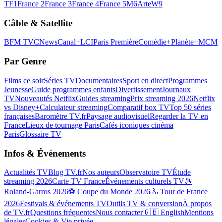
TF1
France 2
France 3
France 4
France 5
M6
Arte
W9
Câble & Satellite
BFM TV
CNews
Canal+
LCI
Paris Première
Comédie+
Planète+
MCM
Par Genre
Films ce soir
Séries TV
Documentaires
Sport en direct
Programmes
Jeunesse
Guide programmes enfants
Divertissement
Journaux
TV
Nouveautés Netflix
Guides streaming
Prix streaming 2026
Netflix
vs Disney+
Calculateur streaming
Comparatif box TV
Top 50 séries
françaises
Baromètre TV.fr
Paysage audiovisuel
Regarder la TV en
France
Lieux de tournage Paris
Cafés iconiques cinéma
Paris
Glossaire TV
Infos & Événements
Actualités TV
Blog TV.fr
Nos auteurs
Observatoire TV
Étude
streaming 2026
Carte TV France
Événements culturels TV
🎾
Roland-Garros 2026
⚽ Coupe du Monde 2026
🚴 Tour de France
2026
Festivals & événements TV
Outils TV & conversion
À propos
de TV.fr
Questions fréquentes
Nous contacter
🇬🇧 English
Mentions
légales
Cookies & Vie privée