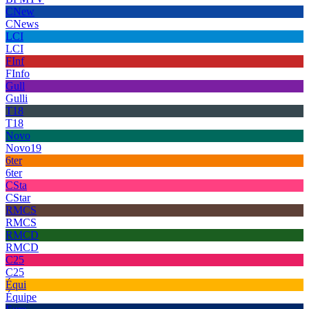
CNew
CNews
LCI
LCI
FInf
FInfo
Gull
Gulli
T18
T18
Novo
Novo19
6ter
6ter
CSta
CStar
RMCS
RMCS
RMCD
RMCD
C25
C25
Équi
Équipe