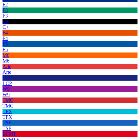
F2
F3
F3
C+
C+
F4
F4
F5
F5
M6
M6
Arte
Arte
LCP
LCP
W9
W9
TMC
TMC
TFX
TFX
TSF
TSF
BFMT
BFMTV