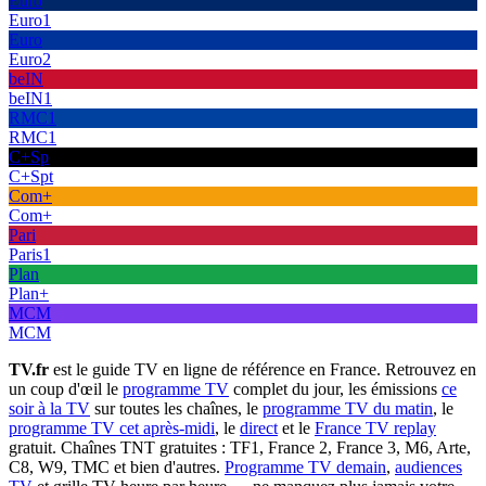
Euro
Euro1
Euro
Euro2
beIN
beIN1
RMC1
RMC1
C+Sp
C+Spt
Com+
Com+
Pari
Paris1
Plan
Plan+
MCM
MCM
TV.fr
est le guide TV en ligne de référence en France. Retrouvez en
un coup d'œil le
programme TV
complet du jour, les émissions
ce
soir à la TV
sur toutes les chaînes, le
programme TV du matin
, le
programme TV cet après-midi
, le
direct
et le
France TV replay
gratuit. Chaînes TNT gratuites : TF1, France 2, France 3, M6, Arte,
C8, W9, TMC et bien d'autres.
Programme TV demain
,
audiences