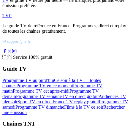
TV
et grille TV heure par heure — ne manquez plus jamais votre
émission préférée.
TV
fr
Le guide TV de référence en France. Programmes, direct et replay
de toutes les chaînes gratuitement.
✉ support@tv.fr
🇫🇷
Service 100% gratuit
Guide TV
Programme TV aujourd'hui
Ce soir à la TV — toutes
chaînes
Programme TV en ce moment
Programme TV
matin
Programme TV cet après-midi
Programme TV
demain
Programme TV semaine
TV en direct gratuit
Audiences TV
hier soir
Sport TV en direct
France TV replay gratuit
Programme TV
samedi
Programme TV dimanche
Films à la TV ce soir
Rechercher
une émission
Chaînes TNT