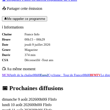
📤 Partager cette émission
🔔
Me rappeler ce programme
ℹ️ Informations
Chaîne
France Info
Heure
00h15
–
06h29
Date
jeudi 9 juillet 2026
Genre
Magazine
Durée
374
min
CSA
Déconseillé -
Tout
ans
📺 Au même moment
Arrêt de la chaîne
Cyclisme : Tour de France
Le di
MCM
00h00
Euro2
00h00
BFMTV
📅 Prochaines diffusions
dimanche 9 août 2026
00h00
ℹ️
FInfo
lundi 10 août 2026
00h00
ℹ️
FInfo