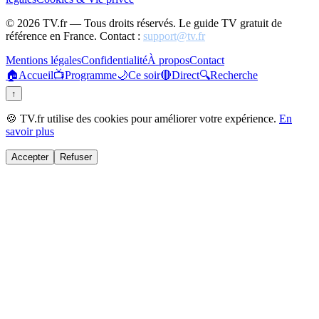
©
2026
TV.fr — Tous droits réservés. Le guide TV gratuit de
référence en France. Contact :
support@tv.fr
Mentions légales
Confidentialité
À propos
Contact
🏠
Accueil
📺
Programme
🌙
Ce soir
🔴
Direct
🔍
Recherche
↑
🍪 TV.fr utilise des cookies pour améliorer votre expérience.
En
savoir plus
Accepter
Refuser