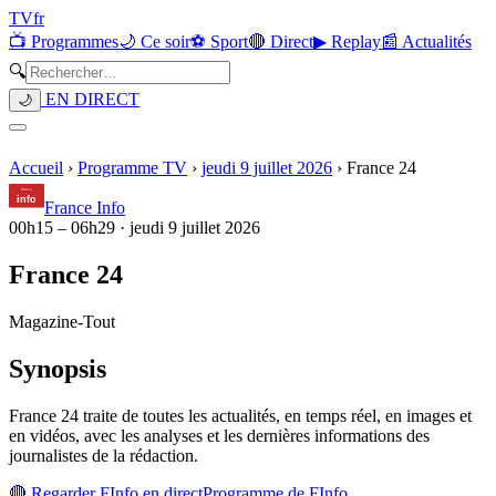
TV
fr
📺 Programmes
🌙 Ce soir
⚽ Sport
🔴 Direct
▶ Replay
📰 Actualités
🔍
EN DIRECT
🌙
Accueil
›
Programme TV
›
jeudi 9 juillet 2026
›
France 24
France Info
00h15
–
06h29
·
jeudi 9 juillet 2026
France 24
Magazine
-
Tout
Synopsis
France 24 traite de toutes les actualités, en temps réel, en images et
en vidéos, avec les analyses et les dernières informations des
journalistes de la rédaction.
🔴 Regarder
FInfo
en direct
Programme de
FInfo