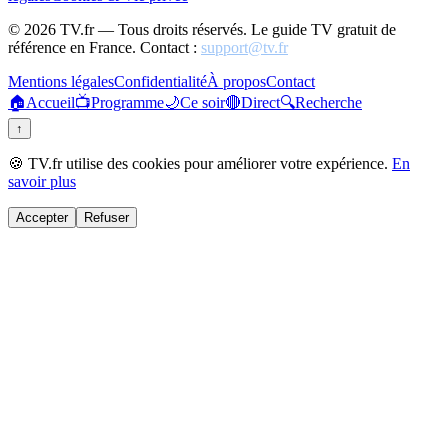
©
2026
TV.fr — Tous droits réservés. Le guide TV gratuit de
référence en France. Contact :
support@tv.fr
Mentions légales
Confidentialité
À propos
Contact
🏠
Accueil
📺
Programme
🌙
Ce soir
🔴
Direct
🔍
Recherche
↑
🍪 TV.fr utilise des cookies pour améliorer votre expérience.
En
savoir plus
Accepter
Refuser