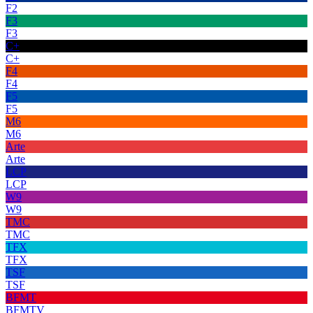
F2
F3
F3
C+
C+
F4
F4
F5
F5
M6
M6
Arte
Arte
LCP
LCP
W9
W9
TMC
TMC
TFX
TFX
TSF
TSF
BFMT
BFMTV