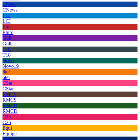
CNew
CNews
LCI
LCI
FInf
FInfo
Gull
Gulli
T18
T18
Novo
Novo19
6ter
6ter
CSta
CStar
RMCS
RMCS
RMCD
RMCD
C25
C25
Équi
Équipe
Euro