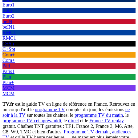
Euro1
Euro
Euro2
beIN
beIN1
RMC1
RMC1
C+Sp
C+Spt
Com+
Com+
Pari
Paris1
Plan
Plan+
MCM
MCM
TV.fr
est le guide TV en ligne de référence en France. Retrouvez en
un coup d'œil le
programme TV
complet du jour, les émissions
ce
soir à la TV
sur toutes les chaînes, le
programme TV du matin
, le
programme TV cet après-midi
, le
direct
et le
France TV replay
gratuit. Chaînes TNT gratuites : TF1, France 2, France 3, M6, Arte,
C8, W9, TMC et bien d'autres.
Programme TV demain
,
audiences
TV
et grille TV heure par heure — ne manquez plus jamais votre