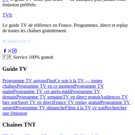
émission préférée.
TV
fr
Le guide TV de référence en France. Programmes, direct et replay
de toutes les chaînes gratuitement.
✉ support@tv.fr
🇫🇷
Service 100% gratuit
Guide TV
Programme TV aujourd'hui
Ce soir à la TV — toutes
chaînes
Programme TV en ce moment
Programme TV
matin
Programme TV cet après-midi
Programme TV
demain
Programme TV semaine
TV en direct gratuit
Audiences TV
hier soir
Sport TV en direct
France TV replay gratuit
Programme TV
samedi
Programme TV dimanche
Films à la TV ce soir
Rechercher
une émission
Chaînes TNT