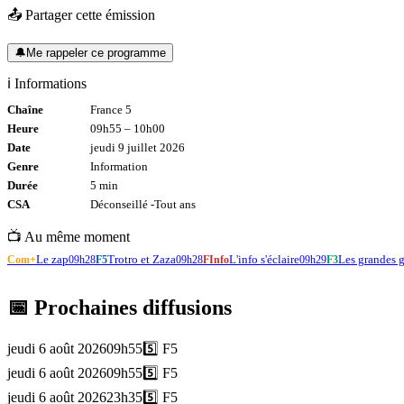
📤 Partager cette émission
🔔
Me rappeler ce programme
ℹ️ Informations
Chaîne
France 5
Heure
09h55
–
10h00
Date
jeudi 9 juillet 2026
Genre
Information
Durée
5
min
CSA
Déconseillé -
Tout
ans
📺 Au même moment
Le zap
Trotro et Zaza
L'info s'éclaire
Les grandes 
Com+
09h28
F5
09h28
FInfo
09h29
F3
📅 Prochaines diffusions
jeudi 6 août 2026
09h55
5️⃣
F5
jeudi 6 août 2026
09h55
5️⃣
F5
jeudi 6 août 2026
23h35
5️⃣
F5