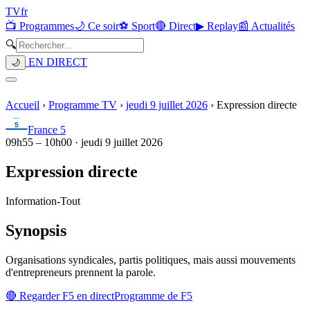
TV
fr
📺 Programmes
🌙 Ce soir
⚽ Sport
🔴 Direct
▶ Replay
📰 Actualités
🔍
EN DIRECT
🌙
Accueil
›
Programme TV
›
jeudi 9 juillet 2026
›
Expression directe
France 5
09h55
–
10h00
·
jeudi 9 juillet 2026
Expression directe
Information
-
Tout
Synopsis
Organisations syndicales, partis politiques, mais aussi mouvements
d'entrepreneurs prennent la parole.
🔴 Regarder
F5
en direct
Programme de
F5