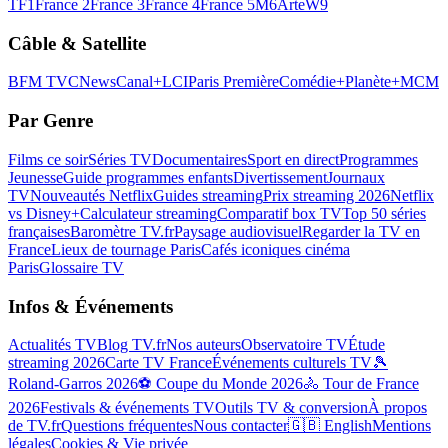
TF1
France 2
France 3
France 4
France 5
M6
Arte
W9
Câble & Satellite
BFM TV
CNews
Canal+
LCI
Paris Première
Comédie+
Planète+
MCM
Par Genre
Films ce soir
Séries TV
Documentaires
Sport en direct
Programmes
Jeunesse
Guide programmes enfants
Divertissement
Journaux
TV
Nouveautés Netflix
Guides streaming
Prix streaming 2026
Netflix
vs Disney+
Calculateur streaming
Comparatif box TV
Top 50 séries
françaises
Baromètre TV.fr
Paysage audiovisuel
Regarder la TV en
France
Lieux de tournage Paris
Cafés iconiques cinéma
Paris
Glossaire TV
Infos & Événements
Actualités TV
Blog TV.fr
Nos auteurs
Observatoire TV
Étude
streaming 2026
Carte TV France
Événements culturels TV
🎾
Roland-Garros 2026
⚽ Coupe du Monde 2026
🚴 Tour de France
2026
Festivals & événements TV
Outils TV & conversion
À propos
de TV.fr
Questions fréquentes
Nous contacter
🇬🇧 English
Mentions
légales
Cookies & Vie privée