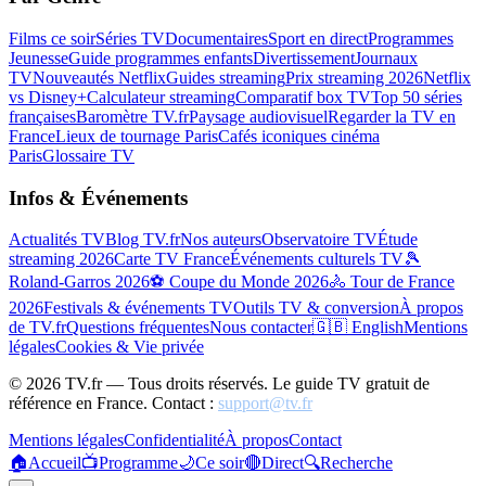
Films ce soir
Séries TV
Documentaires
Sport en direct
Programmes
Jeunesse
Guide programmes enfants
Divertissement
Journaux
TV
Nouveautés Netflix
Guides streaming
Prix streaming 2026
Netflix
vs Disney+
Calculateur streaming
Comparatif box TV
Top 50 séries
françaises
Baromètre TV.fr
Paysage audiovisuel
Regarder la TV en
France
Lieux de tournage Paris
Cafés iconiques cinéma
Paris
Glossaire TV
Infos & Événements
Actualités TV
Blog TV.fr
Nos auteurs
Observatoire TV
Étude
streaming 2026
Carte TV France
Événements culturels TV
🎾
Roland-Garros 2026
⚽ Coupe du Monde 2026
🚴 Tour de France
2026
Festivals & événements TV
Outils TV & conversion
À propos
de TV.fr
Questions fréquentes
Nous contacter
🇬🇧 English
Mentions
légales
Cookies & Vie privée
©
2026
TV.fr — Tous droits réservés. Le guide TV gratuit de
référence en France. Contact :
support@tv.fr
Mentions légales
Confidentialité
À propos
Contact
🏠
Accueil
📺
Programme
🌙
Ce soir
🔴
Direct
🔍
Recherche