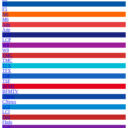
F5
F5
M6
M6
Arte
Arte
LCP
LCP
W9
W9
TMC
TMC
TFX
TFX
TSF
TSF
BFMT
BFMTV
CNew
CNews
LCI
LCI
FInf
FInfo
Gull