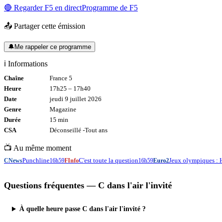
🔴 Regarder
F5
en direct
Programme de
F5
📤 Partager cette émission
🔔
Me rappeler ce programme
ℹ️ Informations
Chaîne
France 5
Heure
17h25
–
17h40
Date
jeudi 9 juillet 2026
Genre
Magazine
Durée
15
min
CSA
Déconseillé -
Tout
ans
📺 Au même moment
Punchline
C'est toute la question
Jeux olympiques : 
CNews
16h59
FInfo
16h59
Euro2
Questions fréquentes —
C dans l'air l'invité
À quelle heure passe C dans l'air l'invité ?