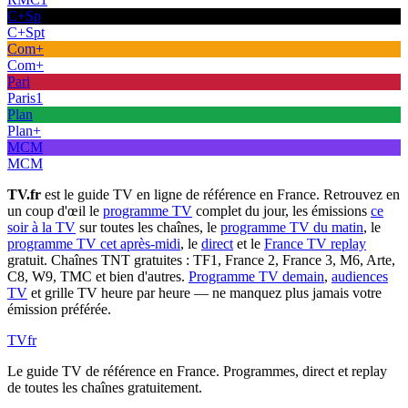
C+Sp
C+Spt
Com+
Com+
Pari
Paris1
Plan
Plan+
MCM
MCM
TV.fr
est le guide TV en ligne de référence en France. Retrouvez en
un coup d'œil le
programme TV
complet du jour, les émissions
ce
soir à la TV
sur toutes les chaînes, le
programme TV du matin
, le
programme TV cet après-midi
, le
direct
et le
France TV replay
gratuit. Chaînes TNT gratuites : TF1, France 2, France 3, M6, Arte,
C8, W9, TMC et bien d'autres.
Programme TV demain
,
audiences
TV
et grille TV heure par heure — ne manquez plus jamais votre
émission préférée.
TV
fr
Le guide TV de référence en France. Programmes, direct et replay
de toutes les chaînes gratuitement.