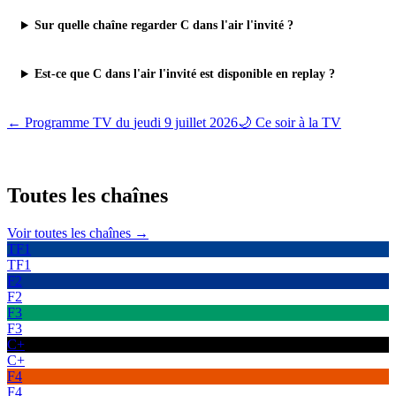
Sur quelle chaîne regarder C dans l'air l'invité ?
Est-ce que C dans l'air l'invité est disponible en replay ?
← Programme TV du
jeudi 9 juillet 2026
🌙 Ce soir à la TV
Toutes les
chaînes
Voir toutes les chaînes →
TF1
TF1
F2
F2
F3
F3
C+
C+
F4
F4