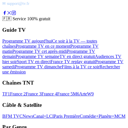
✉ support@tv.fr
🇫🇷
Service 100% gratuit
Guide TV
Programme TV aujourd'hui
Ce soir à la TV — toutes
chaînes
Programme TV en ce moment
Programme TV
matin
Programme TV cet après-midi
Programme TV
demain
Programme TV semaine
TV en direct gratuit
Audiences TV
hier soir
Sport TV en direct
France TV replay gratuit
Programme TV
samedi
Programme TV dimanche
Films à la TV ce soir
Rechercher
une émission
Chaînes TNT
TF1
France 2
France 3
France 4
France 5
M6
Arte
W9
Câble & Satellite
BFM TV
CNews
Canal+
LCI
Paris Première
Comédie+
Planète+
MCM
Par Genre