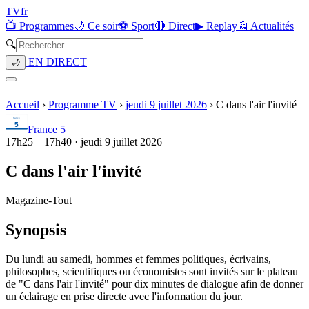
TV
fr
📺 Programmes
🌙 Ce soir
⚽ Sport
🔴 Direct
▶ Replay
📰 Actualités
🔍
EN DIRECT
🌙
Accueil
›
Programme TV
›
jeudi 9 juillet 2026
›
C dans l'air l'invité
France 5
17h25
–
17h40
·
jeudi 9 juillet 2026
C dans l'air l'invité
Magazine
-
Tout
Synopsis
Du lundi au samedi, hommes et femmes politiques, écrivains,
philosophes, scientifiques ou économistes sont invités sur le plateau
de "C dans l'air l'invité" pour dix minutes de dialogue afin de donner
un éclairage en prise directe avec l'information du jour.