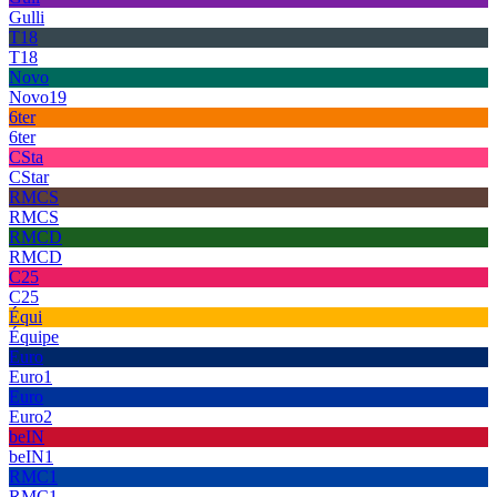
Gulli
T18
T18
Novo
Novo19
6ter
6ter
CSta
CStar
RMCS
RMCS
RMCD
RMCD
C25
C25
Équi
Équipe
Euro
Euro1
Euro
Euro2
beIN
beIN1
RMC1
RMC1