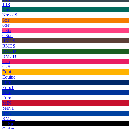
T18
Novo
Novo19
6ter
6ter
CSta
CStar
RMCS
RMCS
RMCD
RMCD
C25
C25
Équi
Équipe
Euro
Euro1
Euro
Euro2
beIN
beIN1
RMC1
RMC1
C+Sp
C+Spt