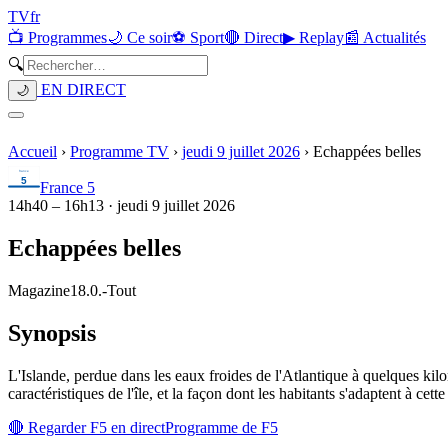
TV
fr
📺 Programmes
🌙 Ce soir
⚽ Sport
🔴 Direct
▶ Replay
📰 Actualités
🔍
EN DIRECT
🌙
Accueil
›
Programme TV
›
jeudi 9 juillet 2026
›
Echappées belles
France 5
14h40
–
16h13
·
jeudi 9 juillet 2026
Echappées belles
Magazine
18.0.
-
Tout
Synopsis
L'Islande, perdue dans les eaux froides de l'Atlantique à quelques kilom
caractéristiques de l'île, et la façon dont les habitants s'adaptent à ce
🔴 Regarder
F5
en direct
Programme de
F5