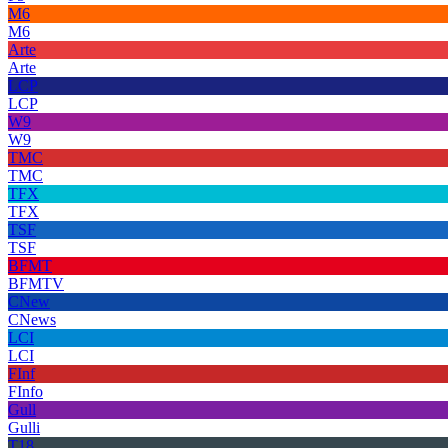
M6
M6
Arte
Arte
LCP
LCP
W9
W9
TMC
TMC
TFX
TFX
TSF
TSF
BFMT
BFMTV
CNew
CNews
LCI
LCI
FInf
FInfo
Gull
Gulli
T18