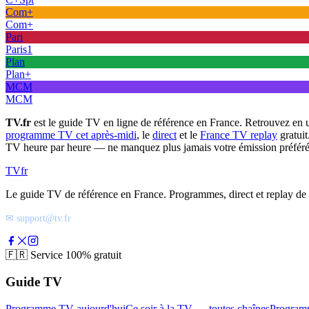
Com+
Com+
Pari
Paris1
Plan
Plan+
MCM
MCM
TV.fr
est le guide TV en ligne de référence en France. Retrouvez en 
programme TV cet après-midi
, le
direct
et le
France TV replay
gratuit
TV heure par heure — ne manquez plus jamais votre émission préféré
TV
fr
Le guide TV de référence en France. Programmes, direct et replay de t
✉ support@tv.fr
🇫🇷
Service 100% gratuit
Guide TV
Programme TV aujourd'hui
Ce soir à la TV — toutes chaînes
Program