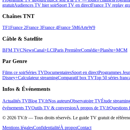
gratuit
Audiences TV hier soir
Sport TV en direct
France TV replay gra
Chaînes TNT
TF1
France 2
France 3
France 4
France 5
M6
Arte
W9
Câble & Satellite
BFM TV
CNews
Canal+
LCI
Paris Première
Comédie+
Planète+
MCM
Par Genre
Films ce soir
Séries TV
Documentaires
Sport en direct
Programmes Jeun
Disney+
Calculateur streaming
Comparatif box TV
Top 50 séries franç
Infos & Événements
Actualités TV
Blog TV.fr
Nos auteurs
Observatoire TV
Étude streamin
événements TV
Outils TV & conversion
À propos de TV.fr
Questions 
©
2026
TV.fr — Tous droits réservés. Le guide TV gratuit de référen
Mentions légales
Confidentialité
À propos
Contact