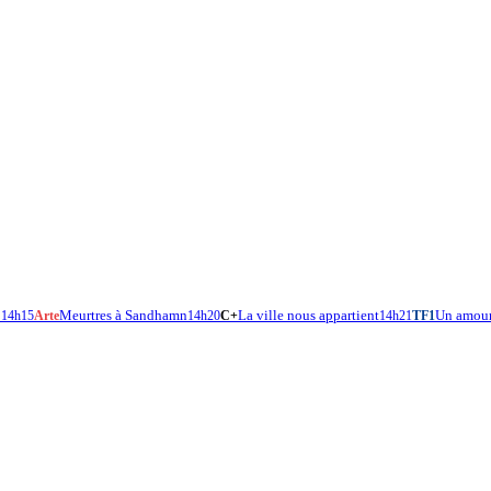
3
Meurtres à Sandhamn
La ville nous appartient
Un amour
14h15
Arte
14h20
C+
14h21
TF1