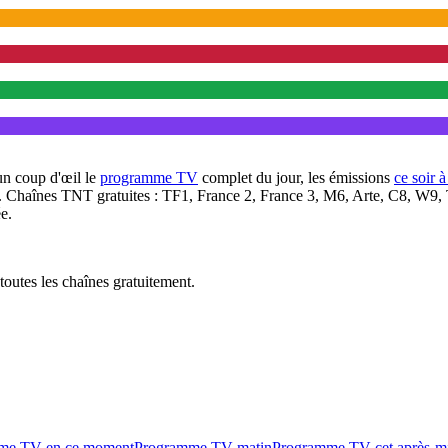
un coup d'œil le
programme TV
complet du jour, les émissions
ce soir 
. Chaînes TNT gratuites : TF1, France 2, France 3, M6, Arte, C8, W9,
e.
outes les chaînes gratuitement.
me TV en ce moment
Programme TV matin
Programme TV cet après-m