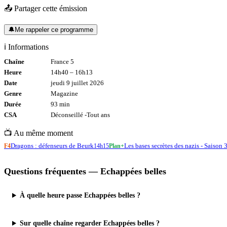
📤 Partager cette émission
🔔
Me rappeler ce programme
ℹ️ Informations
Chaîne
France 5
Heure
14h40
–
16h13
Date
jeudi 9 juillet 2026
Genre
Magazine
Durée
93
min
CSA
Déconseillé -
Tout
ans
📺 Au même moment
Dragons : défenseurs de Beurk
Les bases secrètes des nazis - Saison 
F4
14h15
Plan+
Questions fréquentes —
Echappées belles
À quelle heure passe Echappées belles ?
Sur quelle chaîne regarder Echappées belles ?