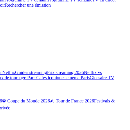
oir
Rechercher une émission
 Netflix
Guides streaming
Prix streaming 2026
Netflix vs
ux de tournage Paris
Cafés iconiques cinéma Paris
Glossaire TV
6
⚽ Coupe du Monde 2026
🚴 Tour de France 2026
Festivals &
privée