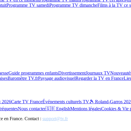
tuit
Programme TV samedi
Programme TV dimanche
Films à la TV ce s
esse
Guide programmes enfants
Divertissement
Journaux TV
Nouveautés
aises
Baromètre TV.fr
Paysage audiovisuel
Regarder la TV en France
Lie
g 2026
Carte TV France
Événements culturels TV
🎾 Roland-Garros 202
fréquentes
Nous contacter
🇬🇧 English
Mentions légales
Cookies & Vie 
ce en France. Contact :
support@tv.fr