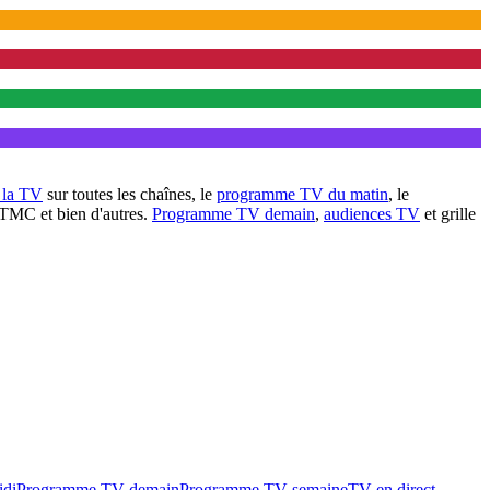
à la TV
sur toutes les chaînes, le
programme TV du matin
, le
 TMC et bien d'autres.
Programme TV demain
,
audiences TV
et grille
idi
Programme TV demain
Programme TV semaine
TV en direct