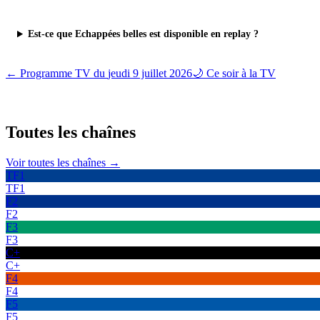
Est-ce que Echappées belles est disponible en replay ?
← Programme TV du
jeudi 9 juillet 2026
🌙 Ce soir à la TV
Toutes les
chaînes
Voir toutes les chaînes →
TF1
TF1
F2
F2
F3
F3
C+
C+
F4
F4
F5
F5