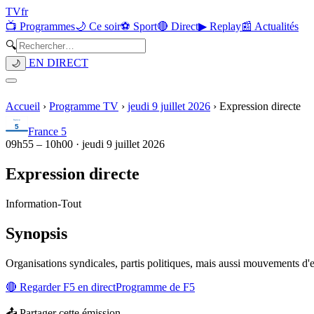
TV
fr
📺 Programmes
🌙 Ce soir
⚽ Sport
🔴 Direct
▶ Replay
📰 Actualités
🔍
EN DIRECT
🌙
Accueil
›
Programme TV
›
jeudi 9 juillet 2026
›
Expression directe
France 5
09h55
–
10h00
·
jeudi 9 juillet 2026
Expression directe
Information
-
Tout
Synopsis
Organisations syndicales, partis politiques, mais aussi mouvements d'e
🔴 Regarder
F5
en direct
Programme de
F5
📤 Partager cette émission