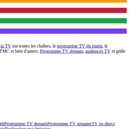
à la TV
sur toutes les chaînes, le
programme TV du matin
, le
 TMC et bien d'autres.
Programme TV demain
,
audiences TV
et grille
idi
Programme TV demain
Programme TV semaine
TV en direct
oir
Rechercher une émission