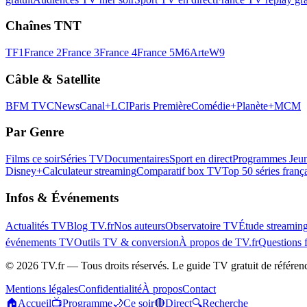
Chaînes TNT
TF1
France 2
France 3
France 4
France 5
M6
Arte
W9
Câble & Satellite
BFM TV
CNews
Canal+
LCI
Paris Première
Comédie+
Planète+
MCM
Par Genre
Films ce soir
Séries TV
Documentaires
Sport en direct
Programmes Jeun
Disney+
Calculateur streaming
Comparatif box TV
Top 50 séries franç
Infos & Événements
Actualités TV
Blog TV.fr
Nos auteurs
Observatoire TV
Étude streamin
événements TV
Outils TV & conversion
À propos de TV.fr
Questions 
©
2026
TV.fr — Tous droits réservés. Le guide TV gratuit de référen
Mentions légales
Confidentialité
À propos
Contact
🏠
Accueil
📺
Programme
🌙
Ce soir
🔴
Direct
🔍
Recherche