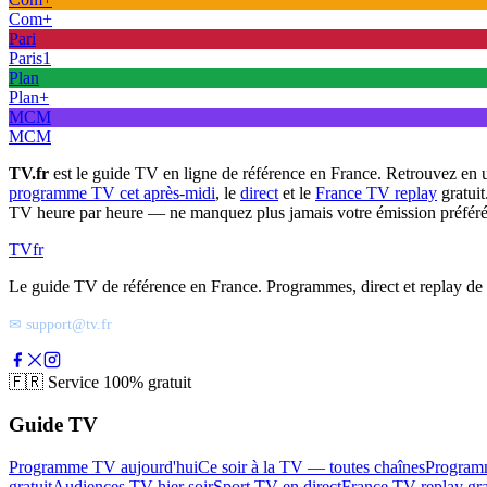
Com+
Pari
Paris1
Plan
Plan+
MCM
MCM
TV.fr
est le guide TV en ligne de référence en France. Retrouvez en 
programme TV cet après-midi
, le
direct
et le
France TV replay
gratuit
TV heure par heure — ne manquez plus jamais votre émission préféré
TV
fr
Le guide TV de référence en France. Programmes, direct et replay de t
✉ support@tv.fr
🇫🇷
Service 100% gratuit
Guide TV
Programme TV aujourd'hui
Ce soir à la TV — toutes chaînes
Program
gratuit
Audiences TV hier soir
Sport TV en direct
France TV replay gra