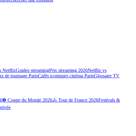
 Netflix
Guides streaming
Prix streaming 2026
Netflix vs
ux de tournage Paris
Cafés iconiques cinéma Paris
Glossaire TV
6
⚽ Coupe du Monde 2026
🚴 Tour de France 2026
Festivals &
privée