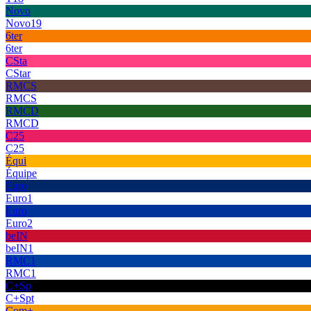
Novo
Novo19
6ter
6ter
CSta
CStar
RMCS
RMCS
RMCD
RMCD
C25
C25
Équi
Équipe
Euro
Euro1
Euro
Euro2
beIN
beIN1
RMC1
RMC1
C+Sp
C+Spt
Com+