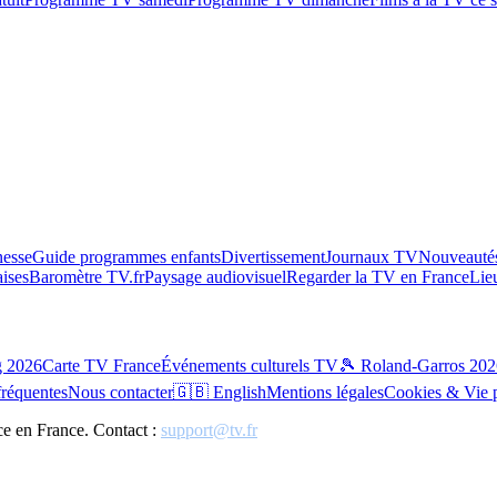
esse
Guide programmes enfants
Divertissement
Journaux TV
Nouveautés
aises
Baromètre TV.fr
Paysage audiovisuel
Regarder la TV en France
Lie
g 2026
Carte TV France
Événements culturels TV
🎾 Roland-Garros 202
fréquentes
Nous contacter
🇬🇧 English
Mentions légales
Cookies & Vie 
ce en France. Contact :
support@tv.fr