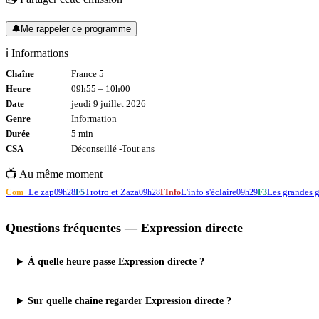
🔔
Me rappeler ce programme
ℹ️ Informations
Chaîne
France 5
Heure
09h55
–
10h00
Date
jeudi 9 juillet 2026
Genre
Information
Durée
5
min
CSA
Déconseillé -
Tout
ans
📺 Au même moment
Le zap
Trotro et Zaza
L'info s'éclaire
Les grandes 
Com+
09h28
F5
09h28
FInfo
09h29
F3
Questions fréquentes —
Expression directe
À quelle heure passe Expression directe ?
Sur quelle chaîne regarder Expression directe ?