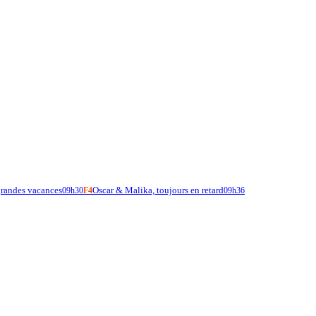
grandes vacances
Oscar & Malika, toujours en retard
09h30
F4
09h36