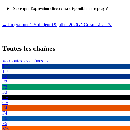
Est-ce que Expression directe est disponible en replay ?
← Programme TV du
jeudi 9 juillet 2026
🌙 Ce soir à la TV
Toutes les
chaînes
Voir toutes les chaînes →
TF1
TF1
F2
F2
F3
F3
C+
C+
F4
F4
F5
F5
M6