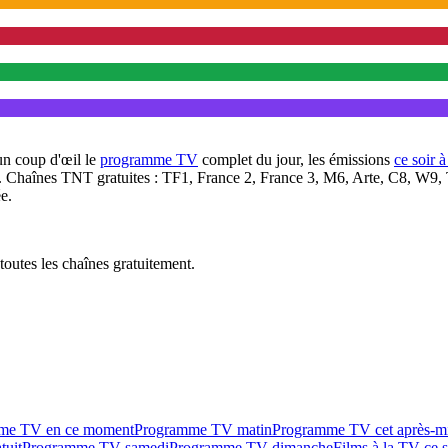
un coup d'œil le
programme TV
complet du jour, les émissions
ce soir 
. Chaînes TNT gratuites : TF1, France 2, France 3, M6, Arte, C8, W9,
e.
outes les chaînes gratuitement.
me TV en ce moment
Programme TV matin
Programme TV cet après-m
tuit
Programme TV samedi
Programme TV dimanche
Films à la TV ce s