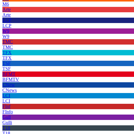
M6
Arte
Arte
LCP
LCP
W9
W9
TMC
TMC
TFX
TFX
TSF
TSF
BFMT
BFMTV
CNew
CNews
LCI
LCI
FInf
FInfo
Gull
Gulli
T18
T18