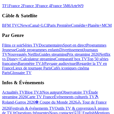
TF1
France 2
France 3
France 4
France 5
M6
Arte
W9
Câble & Satellite
BFM TV
CNews
Canal+
LCI
Paris Première
Comédie+
Planète+
MCM
Par Genre
Films ce soir
Séries TV
Documentaires
Sport en direct
Programmes
Jeunesse
Guide programmes enfants
Divertissement
Journaux
TV
Nouveautés Netflix
Guides streaming
Prix streaming 2026
Netflix
vs Disney+
Calculateur streaming
Comparatif box TV
Top 50 séries
françaises
Baromètre TV.fr
Paysage audiovisuel
Regarder la TV en
France
Lieux de tournage Paris
Cafés iconiques cinéma
Paris
Glossaire TV
Infos & Événements
Actualités TV
Blog TV.fr
Nos auteurs
Observatoire TV
Étude
streaming 2026
Carte TV France
Événements culturels TV
🎾
Roland-Garros 2026
⚽ Coupe du Monde 2026
🚴 Tour de France
2026
Festivals & événements TV
Outils TV & conversion
À propos
de TV.fr
Questions fréquentes
Nous contacter
🇬🇧 English
Mentions