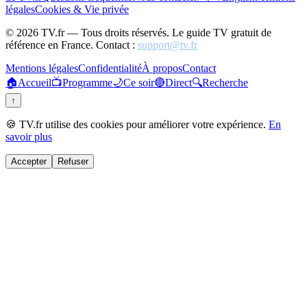
légales
Cookies & Vie privée
©
2026
TV.fr — Tous droits réservés. Le guide TV gratuit de
référence en France. Contact :
support@tv.fr
Mentions légales
Confidentialité
À propos
Contact
🏠
Accueil
📺
Programme
🌙
Ce soir
🔴
Direct
🔍
Recherche
↑
🍪 TV.fr utilise des cookies pour améliorer votre expérience.
En
savoir plus
Accepter
Refuser