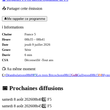
📤 Partager cette émission
🔔
Me rappeler ce programme
ℹ️ Informations
Chaîne
France 5
Heure
08h35
–
08h41
Date
jeudi 9 juillet 2026
Genre
Série
Durée
6
min
CSA
Déconseillé -
Tout
ans
📺 Au même moment
Déambulations
Les trois Bricochons
Gulligood
Myste
C+
08h09
F5
08h12
Gulli
08h15
F4
📅 Prochaines diffusions
samedi 8 août 2026
08h40
5️⃣
F5
samedi 8 août 2026
08h45
5️⃣
F5