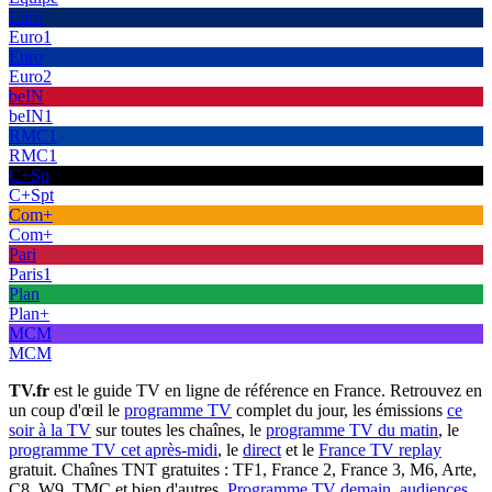
Euro
Euro1
Euro
Euro2
beIN
beIN1
RMC1
RMC1
C+Sp
C+Spt
Com+
Com+
Pari
Paris1
Plan
Plan+
MCM
MCM
TV.fr
est le guide TV en ligne de référence en France. Retrouvez en
un coup d'œil le
programme TV
complet du jour, les émissions
ce
soir à la TV
sur toutes les chaînes, le
programme TV du matin
, le
programme TV cet après-midi
, le
direct
et le
France TV replay
gratuit. Chaînes TNT gratuites : TF1, France 2, France 3, M6, Arte,
C8, W9, TMC et bien d'autres.
Programme TV demain
,
audiences