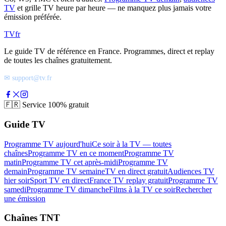
TV
et grille TV heure par heure — ne manquez plus jamais votre
émission préférée.
TV
fr
Le guide TV de référence en France. Programmes, direct et replay
de toutes les chaînes gratuitement.
✉ support@tv.fr
🇫🇷
Service 100% gratuit
Guide TV
Programme TV aujourd'hui
Ce soir à la TV — toutes
chaînes
Programme TV en ce moment
Programme TV
matin
Programme TV cet après-midi
Programme TV
demain
Programme TV semaine
TV en direct gratuit
Audiences TV
hier soir
Sport TV en direct
France TV replay gratuit
Programme TV
samedi
Programme TV dimanche
Films à la TV ce soir
Rechercher
une émission
Chaînes TNT