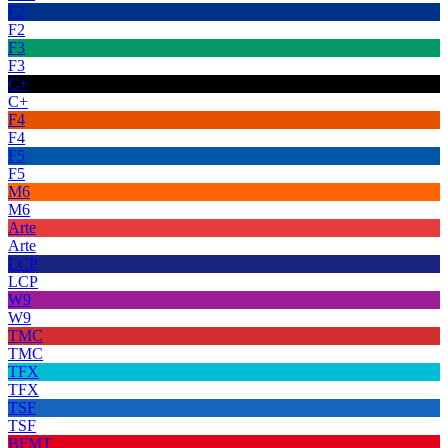
F2
F2
F3
F3
C+
C+
F4
F4
F5
F5
M6
M6
Arte
Arte
LCP
LCP
W9
W9
TMC
TMC
TFX
TFX
TSF
TSF
BFMT