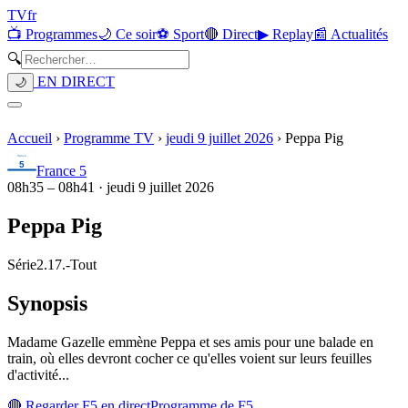
TV
fr
📺 Programmes
🌙 Ce soir
⚽ Sport
🔴 Direct
▶ Replay
📰 Actualités
🔍
EN DIRECT
🌙
Accueil
›
Programme TV
›
jeudi 9 juillet 2026
›
Peppa Pig
France 5
08h35
–
08h41
·
jeudi 9 juillet 2026
Peppa Pig
Série
2.17.
-
Tout
Synopsis
Madame Gazelle emmène Peppa et ses amis pour une balade en
train, où elles devront cocher ce qu'elles voient sur leurs feuilles
d'activité...
🔴 Regarder
F5
en direct
Programme de
F5