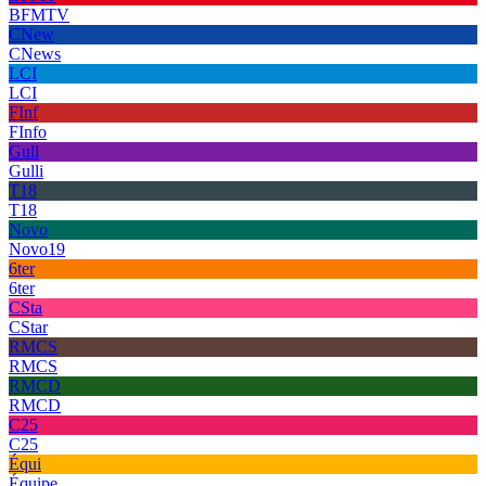
BFMTV
CNew
CNews
LCI
LCI
FInf
FInfo
Gull
Gulli
T18
T18
Novo
Novo19
6ter
6ter
CSta
CStar
RMCS
RMCS
RMCD
RMCD
C25
C25
Équi
Équipe