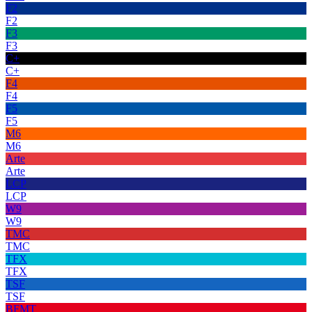
F2
F2
F3
F3
C+
C+
F4
F4
F5
F5
M6
M6
Arte
Arte
LCP
LCP
W9
W9
TMC
TMC
TFX
TFX
TSF
TSF
BFMT