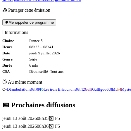
📤 Partager cette émission
🔔
Me rappeler ce programme
ℹ️ Informations
Chaîne
France 5
Heure
08h35
–
08h41
Date
jeudi 9 juillet 2026
Genre
Série
Durée
6
min
CSA
Déconseillé -
Tout
ans
📺 Au même moment
Déambulations
Les trois Bricochons
Gulligood
Myste
C+
08h09
F5
08h12
Gulli
08h15
F4
📅 Prochaines diffusions
jeudi 13 août 2026
08h35
5️⃣
F5
jeudi 13 août 2026
08h36
5️⃣
F5