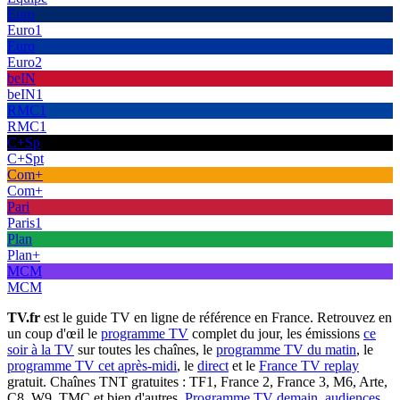
Euro
Euro1
Euro
Euro2
beIN
beIN1
RMC1
RMC1
C+Sp
C+Spt
Com+
Com+
Pari
Paris1
Plan
Plan+
MCM
MCM
TV.fr
est le guide TV en ligne de référence en France. Retrouvez en
un coup d'œil le
programme TV
complet du jour, les émissions
ce
soir à la TV
sur toutes les chaînes, le
programme TV du matin
, le
programme TV cet après-midi
, le
direct
et le
France TV replay
gratuit. Chaînes TNT gratuites : TF1, France 2, France 3, M6, Arte,
C8, W9, TMC et bien d'autres.
Programme TV demain
,
audiences