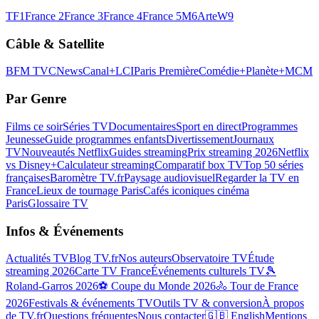
TF1
France 2
France 3
France 4
France 5
M6
Arte
W9
Câble & Satellite
BFM TV
CNews
Canal+
LCI
Paris Première
Comédie+
Planète+
MCM
Par Genre
Films ce soir
Séries TV
Documentaires
Sport en direct
Programmes
Jeunesse
Guide programmes enfants
Divertissement
Journaux
TV
Nouveautés Netflix
Guides streaming
Prix streaming 2026
Netflix
vs Disney+
Calculateur streaming
Comparatif box TV
Top 50 séries
françaises
Baromètre TV.fr
Paysage audiovisuel
Regarder la TV en
France
Lieux de tournage Paris
Cafés iconiques cinéma
Paris
Glossaire TV
Infos & Événements
Actualités TV
Blog TV.fr
Nos auteurs
Observatoire TV
Étude
streaming 2026
Carte TV France
Événements culturels TV
🎾
Roland-Garros 2026
⚽ Coupe du Monde 2026
🚴 Tour de France
2026
Festivals & événements TV
Outils TV & conversion
À propos
de TV.fr
Questions fréquentes
Nous contacter
🇬🇧 English
Mentions