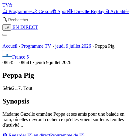
TV
fr
📺 Programmes
🌙 Ce soir
⚽ Sport
🔴 Direct
▶ Replay
📰 Actualités
🔍
EN DIRECT
🌙
Accueil
›
Programme TV
›
jeudi 9 juillet 2026
›
Peppa Pig
France 5
08h35
–
08h41
·
jeudi 9 juillet 2026
Peppa Pig
Série
2.17.
-
Tout
Synopsis
Madame Gazelle emmène Peppa et ses amis pour une balade en
train, où elles devront cocher ce qu'elles voient sur leurs feuilles
d'activité...
🔴 Regarder
F5
en direct
Programme de
F5