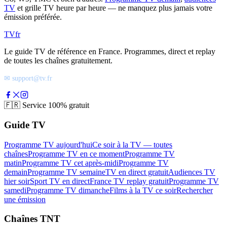
TV
et grille TV heure par heure — ne manquez plus jamais votre
émission préférée.
TV
fr
Le guide TV de référence en France. Programmes, direct et replay
de toutes les chaînes gratuitement.
✉ support@tv.fr
🇫🇷
Service 100% gratuit
Guide TV
Programme TV aujourd'hui
Ce soir à la TV — toutes
chaînes
Programme TV en ce moment
Programme TV
matin
Programme TV cet après-midi
Programme TV
demain
Programme TV semaine
TV en direct gratuit
Audiences TV
hier soir
Sport TV en direct
France TV replay gratuit
Programme TV
samedi
Programme TV dimanche
Films à la TV ce soir
Rechercher
une émission
Chaînes TNT