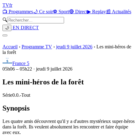
TV
fr
📺 Programmes
🌙 Ce soir
⚽ Sport
🔴 Direct
▶ Replay
📰 Actualités
🔍
EN DIRECT
🌙
Accueil
›
Programme TV
›
jeudi 9 juillet 2026
›
Les mini-héros de
la forêt
France 5
05h06
–
05h22
·
jeudi 9 juillet 2026
Les mini-héros de la forêt
Série
0.0.
-
Tout
Synopsis
Les quatre amis découvrent qu'il y a d'autres mystérieux super-héros
dans la forêt. Ils veulent absolument les rencontrer et faire équipe
avec eux.