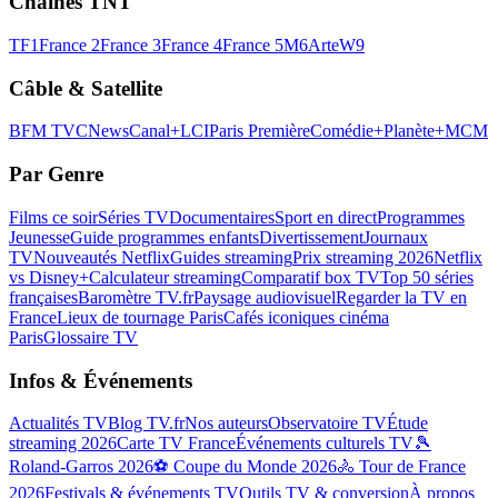
Chaînes TNT
TF1
France 2
France 3
France 4
France 5
M6
Arte
W9
Câble & Satellite
BFM TV
CNews
Canal+
LCI
Paris Première
Comédie+
Planète+
MCM
Par Genre
Films ce soir
Séries TV
Documentaires
Sport en direct
Programmes
Jeunesse
Guide programmes enfants
Divertissement
Journaux
TV
Nouveautés Netflix
Guides streaming
Prix streaming 2026
Netflix
vs Disney+
Calculateur streaming
Comparatif box TV
Top 50 séries
françaises
Baromètre TV.fr
Paysage audiovisuel
Regarder la TV en
France
Lieux de tournage Paris
Cafés iconiques cinéma
Paris
Glossaire TV
Infos & Événements
Actualités TV
Blog TV.fr
Nos auteurs
Observatoire TV
Étude
streaming 2026
Carte TV France
Événements culturels TV
🎾
Roland-Garros 2026
⚽ Coupe du Monde 2026
🚴 Tour de France
2026
Festivals & événements TV
Outils TV & conversion
À propos