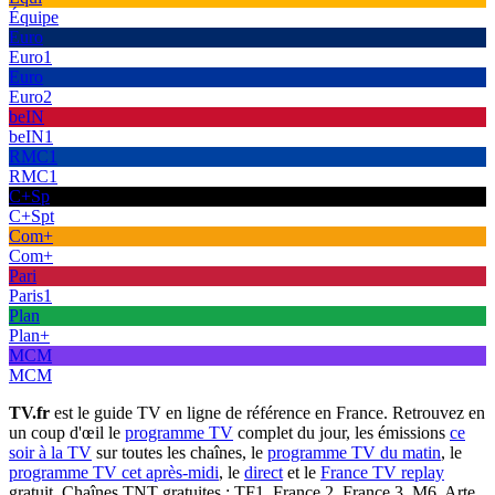
Équipe
Euro
Euro1
Euro
Euro2
beIN
beIN1
RMC1
RMC1
C+Sp
C+Spt
Com+
Com+
Pari
Paris1
Plan
Plan+
MCM
MCM
TV.fr
est le guide TV en ligne de référence en France. Retrouvez en
un coup d'œil le
programme TV
complet du jour, les émissions
ce
soir à la TV
sur toutes les chaînes, le
programme TV du matin
, le
programme TV cet après-midi
, le
direct
et le
France TV replay
gratuit. Chaînes TNT gratuites : TF1, France 2, France 3, M6, Arte,