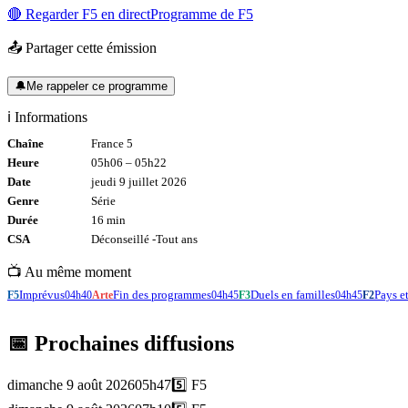
🔴 Regarder
F5
en direct
Programme de
F5
📤 Partager cette émission
🔔
Me rappeler ce programme
ℹ️ Informations
Chaîne
France 5
Heure
05h06
–
05h22
Date
jeudi 9 juillet 2026
Genre
Série
Durée
16
min
CSA
Déconseillé -
Tout
ans
📺 Au même moment
Imprévus
Fin des programmes
Duels en familles
Pays e
F5
04h40
Arte
04h45
F3
04h45
F2
📅 Prochaines diffusions
dimanche 9 août 2026
05h47
5️⃣
F5