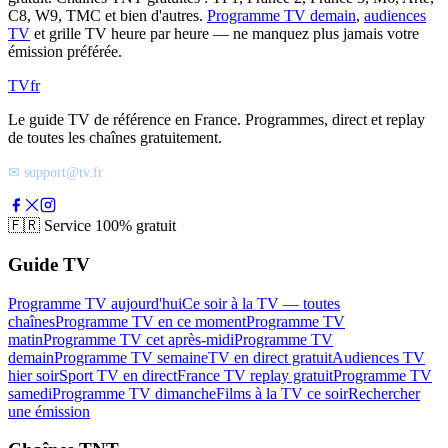
C8, W9, TMC et bien d'autres.
Programme TV demain
,
audiences
TV
et grille TV heure par heure — ne manquez plus jamais votre
émission préférée.
TV
fr
Le guide TV de référence en France. Programmes, direct et replay
de toutes les chaînes gratuitement.
✉ support@tv.fr
🇫🇷
Service 100% gratuit
Guide TV
Programme TV aujourd'hui
Ce soir à la TV — toutes
chaînes
Programme TV en ce moment
Programme TV
matin
Programme TV cet après-midi
Programme TV
demain
Programme TV semaine
TV en direct gratuit
Audiences TV
hier soir
Sport TV en direct
France TV replay gratuit
Programme TV
samedi
Programme TV dimanche
Films à la TV ce soir
Rechercher
une émission