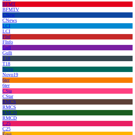
BFMT
BFMTV
CNew
CNews
LCI
LCI
FInf
FInfo
Gull
Gulli
T18
T18
Novo
Novo19
6ter
6ter
CSta
CStar
RMCS
RMCS
RMCD
RMCD
C25
C25
Équi