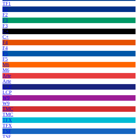
TF1
F2
F2
F3
F3
C+
C+
F4
F4
F5
F5
M6
M6
Arte
Arte
LCP
LCP
W9
W9
TMC
TMC
TFX
TFX
TSF
TSF