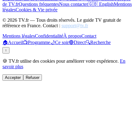
de TV.fr
Questions fréquentes
Nous contacter
🇬🇧 English
Mentions
légales
Cookies & Vie privée
©
2026
TV.fr — Tous droits réservés. Le guide TV gratuit de
référence en France. Contact :
support@tv.fr
Mentions légales
Confidentialité
À propos
Contact
🏠
Accueil
📺
Programme
🌙
Ce soir
🔴
Direct
🔍
Recherche
↑
🍪 TV.fr utilise des cookies pour améliorer votre expérience.
En
savoir plus
Accepter
Refuser